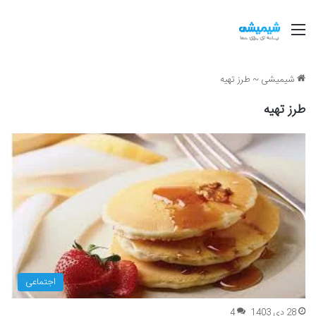
منو
شیمیشی
~
طرز تهیه
طرز تهیه
اجتماعی
28 دی 1403
4