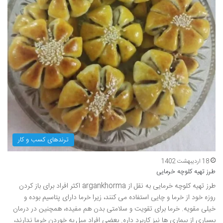
ترندهای کسب و کار
18 اردیبهشت 1402
طرز تهیه کلوچه خرمایی
طرز تهیه کلوچه خرمایی به نقل از argankhorma اکثر افراد برای باز کردن
روزه خود از خرما و چایی استفاده می کنند، زیرا خرما دارای پتاسیم بوده و
خیلی مقویه. خرما برای تقویت و سلامتی بدن هم مفیده، همچنین در درمان
بسیاری از بیماری ها نیز کاربرد داره. بعضی افراد میل به خوردن خرما ندارند،