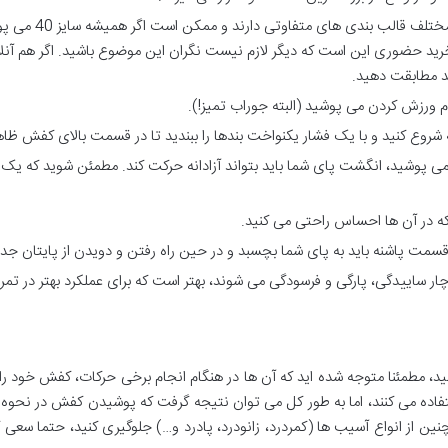
سایز خود را حدس ن
یت های خرید حضوری این است که دیگر لازم نیست نگران این موضوع باشید. اگر هم 
ید مطابقت دهید.
م ورزش کردن می پوشید (البته جوراب تمیز!).
حلقه شروع کنید و با یک فشار یکنواخت بندها را ببندید تا در قسمت بالای کفش ظا
می پوشید، انگشت پای شما باید بتواند آزادانه حرکت کند. مطمئن شوید که ی
که در آن ها احساس راحتی می کنید.
مت پاشنه باید به پای شما بچسبد و در حین راه رفتن و دویدن از پایتان جدا
ر ساییدگی، پارگی و فرسودگی می شوند، بهتر است که برای عملکرد بهتر در ت
ید، مطمئنا متوجه شده اید که آن ها در هنگام انجام برخی حرکات، کفش خود را 
تفاده می کنند، اما به طور کل می توان نتیجه گرفت که پوشیدن کفش در نحوه 
مچنین از انواع آسیب ها (کمردرد، زانودرد، پادرد و…) جلوگیری کنید، حتما س