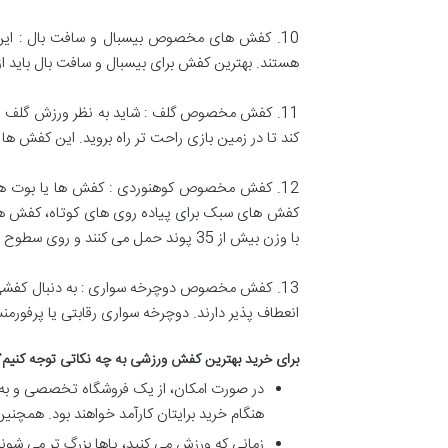
10. کفش های مخصوص بیسبال و سافت بال : این 
هستند. بهترین کفش برای بیسبال و سافت بال باید از
11. کفش مخصوص گلف : شاید به نظر ورزش گلف نی
کند تا در زمین بازی راحت تر راه بروید. این کفش ها
12. کفش مخصوص کوهنوردی : کفش ها یا بوت های 
کفش های سبک برای پیاده روی های کوتاه، کفش های
با وزن بیش از 35 پوند حمل می کنند و روی سطوح یخی، برفی یا سنگی راه می روند.
13. کفش مخصوص دوچرخه سواری : به دنبال کفشی
انعطاف پذیر دارند. دوچرخه سواری رقابتی یا پرفور
برای خرید بهترین کفش ورزشی به چه نکاتی توجه کنیم؟
در صورت امکان، از یک فروشگاه تخصصی و به ص
هنگام خرید برایتان کارآمد خواهند بود. همچ
زمانی که ورزش می کنید، پاها بزرگ تر می شوند