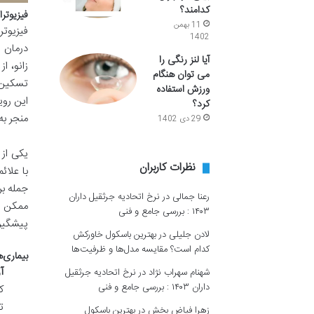
کدامند؟
فیزیوتر
11 بهمن
فیزیوتر
1402
درمان 
آیا لنز رنگی را
زانو، ا
می توان هنگام
تسکین ع
ورزش استفاده
این روی
کرد؟
منجر به
29 دی 1402
یکی از 
نظرات کاربران
با علائ
جمله بر
رعنا جمالی
در
نرخ اتحادیه جرثقیل داران
ممکن ا
۱۴۰۳ : بررسی جامع و فنی
پیشگیری
لادن جلیلی
در
بهترین باسکول خاورکش
کدام است؟ مقایسه مدل‌ها و ظرفیت‌ها
بیماری‌ه
آ
شهنام سهراب نژاد
در
نرخ اتحادیه جرثقیل
داران ۱۴۰۳ : بررسی جامع و فنی
ک
ت
زهرا فیاض بخش
در
بهترین باسکول