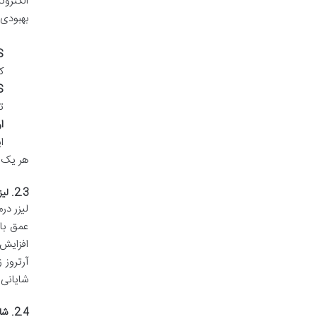
الکتروت
بهبودی 
TENS 
ک
EMS 
ت
او
ا
هر یک ا
2.3. لیزر درمانی پرتوان (High-Power Laser Therapy):
لیزر در
عمق با
آرتروز 
شایانی 
2.4. شاک ویو تراپی (Shockwave Therapy):