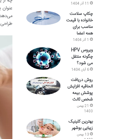
چه از ی
11 آذر 1404
عنوان ی
چکاپ سلامت
می‌دهد.
خانواده با قیمت
طراحی م
مناسب برای
همه اعضا
1 آذر 1404
ویروس HPV
چگونه منتقل
می شود؟
6 آبان 1404
روش دریافت
الحاقیه افزایش
پوشش بیمه
شخص ثالث
21 بهمن
1403
بهترین کلینیک
زیبایی بوشهر
13 بهمن