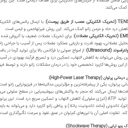
راپی شامل استفاده از جریان‌های الکتریکی برای اهداف درمانی است. این رو
کمک می‌کنند:
(تحریک الکتریکی عصب از طریق پوست):
با ارسال پالس‌های الکتریک
اهش درد حاد و مزمن زانو کمک می‌کند. این روش غیرتهاجمی و ایمن است.
(تحریک الکتریکی عضلات):
برای تحریک عضلات ضعیف یا آتروفی شده (تحل
حلیل عضلانی، بهبود قدرت و بازیابی عملکرد عضلات پس از آسیب یا جراحی زان
لتراسوند (Ultrasound):
از امواج صوتی با فرکانس بالا برای تولید گرما در ب
ین روش می‌تواند به کاهش التهاب، تسکین درد و تسریع فرآیند بهبودی در آسیب
ز این روش‌ها کاربرد تخصصی خود را در درمان مشکلات زانو دارند و توسط فیزیو
مانی پرتوان، یکی از پیشرفته‌ترین و مؤثرترین مدالیته‌ها در فیزیوتراپی زانو است.
فت‌ها ارسال می‌کنند که منجر به واکنش‌های بیوشیمیایی در سطح سلولی می
افزایش تولید ATP (انرژی سلولی)، کاهش التهاب و تسکین سریع درد است. 
زانو)، تاندونی (مانند تاندونیت پاتلا) و رباطی زانو کاربرد دارد و می‌تواند به 
کند. تفاوت اصلی آن با لیزرهای کم‌توان در عمق نفوذ و سرعت تأثیرگذاری است.