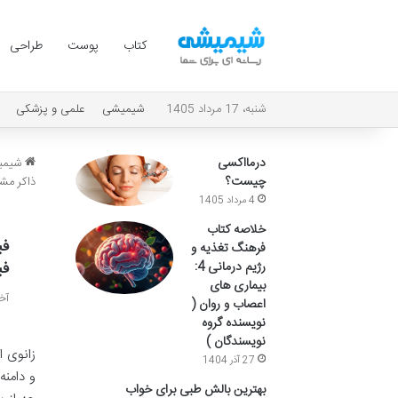
کتاب
پوست
طراحی
شنبه، 17 مرداد 1405
شیمیشی
علمی و پزشکی
درمااکسی
شیمی
چیست؟
ذاکر مش
4 مرداد 1405
خلاصه کتاب
فی
فرهنگ تغذیه و
فی
رژیم درمانی 4:
بیماری های
آخری
اعصاب و روان (
نویسنده گروه
نویسندگان )
زانوی ا
27 آذر 1404
و دامنه
بهترین بالش طبی برای خواب