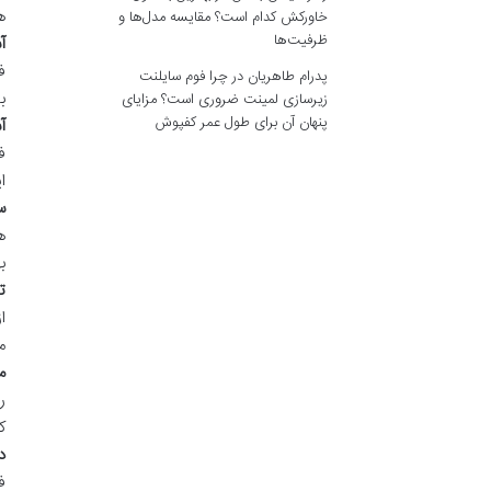
ه
خاورکش کدام است؟ مقایسه مدل‌ها و
ظرفیت‌ها
آسیب
ف
پدرام طاهریان
در
چرا فوم سایلنت
ب
زیرسازی لمینت ضروری است؟ مزایای
پنهان آن برای طول عمر کفپوش
آ
ف
ا
سن
ه
ب
ت
ا
م
م
ر
ک
د
ف