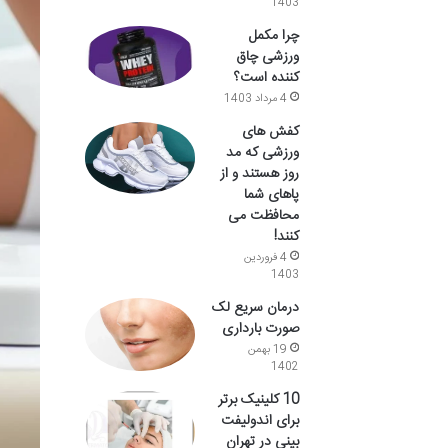
1403
چرا مکمل
ورزشی چاق
کننده است؟
4 مرداد 1403
کفش های
ورزشی که مد
روز هستند و از
پاهای شما
محافظت می
کنند!
4 فروردین
1403
درمان سریع لک
صورت بارداری
19 بهمن
1402
10 کلینیک برتر
برای اندولیفت
بینی در تهران