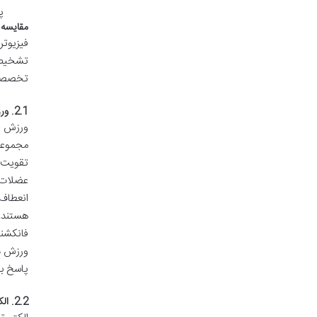
پ
مقایسه 
فیزیوتر
تشخیص 
تخصصی ف
2.1. ورزش درمانی پیشرفته و تمرینات اصلاحی زانو:
ورزش د
مجموعه‌
تقویت 
هستند، 
ورزش د
پاسخ بد
2.2. الکتروتراپی (Electrotherapy):