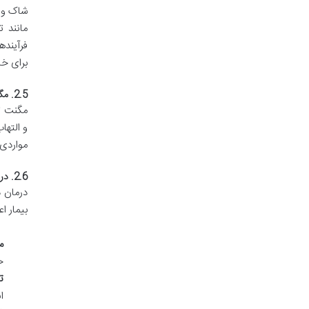
شاک ویو
مانند 
فرآیند
برای خا
2.5. مگنت تراپی (Magnet Therapy):
مگنت تر
و التها
مواردی
2.6. درمان دستی (Manual Therapy):
درمان 
بیمار ا
موب
خ
تک
ا