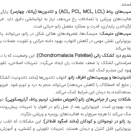
ستند.
‌های رباط (ACL, PCL, MCL, LCL) و تاندون‌ها (پاتلا، چهارسر):
پارگی 
عالیت‌های ورزشی یا تصادفات رخ می‌دهد، نیاز به توانبخشی دقیق دارد. فیز
ازگرداندن پایداری، قدرت و عملکرد مفصل زانو حیاتی است.
سیب‌های منیسک:
منیسک‌ها، غضروف‌های هلالی شکل در زانو، می‌توانند پار
یزیوتراپی نقش مهمی در کاهش التهاب، بهبود دامنه حرکتی و تقویت عضلات 
یفا می‌کند.
درم درد کشکک رانی (Chondromalacia Patellae):
این وضعیت، که با در
مراستایی کشکک یا ضعف عضلات ران ایجاد می‌گردد. تمرینات اصلاحی، تقوی
هبود این سندرم کمک کنند.
اندونیت‌ها و بورسیت‌های اطراف زانو:
التهاب تاندون‌ها (مانند تاندونیت کشکک
ز مایع که اصطکاک را کاهش می‌دهند) می‌تواند منجر به درد و تورم شود. فیزی
ستعدکننده، به درمان این شرایط کمک می‌کند.
شکلات پس از جراحی‌های زانو (تعویض مفصل، ترمیم رباط، آرتروسکوپی):
توا
وند بهبودی است. فیزیوتراپی بعد از عمل زانو در اهواز، با تمرینات پیش‌رونده 
مک می‌کند تا هرچه سریع‌تر به فعالیت‌های روزمره و ورزشی بازگردد.
رد زانو در نوجوانان و کودکان (مانند اسگود اشلاتر):
این مشکلات که اغلب به د
یزیوتراپی قابل کنترل و درمان هستند. تمرینات تقویتی و کششی، و آموزش‌ها