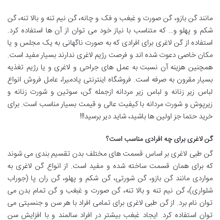
مانند گن بازو، گن صورت و غبغب و فک و چانه، گن نیم تنه و بالا تنه، گن
شکم و پهلو و… که متناسب با نیاز خود می توان از آن ها استفاده کرد.
استفاده از گن لاغری برای افرادی که به صورت ناگهانی به یک مجلس و یا
مکان خاصی دعوت شده اند و فرصت رژیم لاغری ندارند بسیار مفید است.
همچنین هزینه آن نسبت به عمل های جراحی و لاغری و یا رژیم تغذیه
بسیار مقرون به صرفه است. فروشگاه اینترنتی پادمیرا، عامل فروش انواع
لباس زیر زنانه و لباس زیر مردانه ازجمله گن، سوتین و شورت زنانه و
زیرپوش و شورت مردانه با کیفیت عالی و قیمت بسیار مناسب است. برای
خرید حتما جز اولین ها باشید، شاید دیر برسید!!!
گن لاغری برای چه افرادی مناسب است؟
گن طبی لاغری بر اساس قسمت های مختلف بدن تقسیم بندی می شوند
که برای همان قسمت ساخته شده و مفید است. از انواع گن لاغری به
مواردی مانند گن بازو، گن شورتی، گن شکم و پهلو، گن ران پا (جوراب
شلواری)، گن نیم تنه و بالا تنه، گن صورت و غبغب و گن تمام بدن می
توان نام برد. از گن طبی لاغری برای تمامی افراد با هر سن و جنسیتی می
توان استفاده کرد. ایجاد غبغب بیشتر در افراد سالمند و با افزایش سن