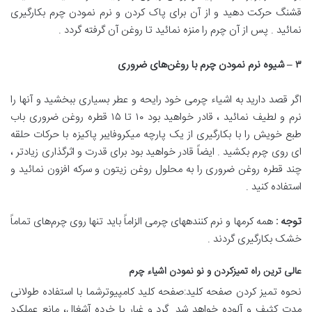
قشنگ حرکت دهید و از آن برای پاک کردن و نرم نمودن چرم‌ بکارگیری
نمائید . پس از آن چرم‌ را منزه نمائید تا روغن‌ آن گرفته گردد .
۳
–
شیوه نرم نمودن چرم
‌
با روغن
های
‌
ضروری
اگر قصد دارید به اشیاء چرمی خود‌ رایحه و عطر بسیاری ببخشید و آنها را
نرم و لطیف‌ نمائید ، قادر خواهید بود ۱۰ تا ۱۵ قطره‌ روغن‌ ضروری‌ باب
طبع خویش را با بکارگیری از یک پارچه میکروفایبر پاکیزه با حرکات‌ حلقه
ای روی چرم‌ بکشید . ایضاً قادر خواهید بود برای قدرت‌ و اثرگذاری زیادتر ،
چند قطره‌ روغن‌ ضروری‌ را به محلول‌ روغن زیتون و سرکه‌ افزون نمائید و
استفاده کنید .
توجه
:
همه کرمها و نرم کنندههای چرمی الزاماً باید تنها روی چرم‌های‌ تماماً
خشک بکارگیری گردند .
عالی ترین راه تمیزکردن و نو نمودن اشیاء چرم‌
نحوه تمیز کردن صفحه کلید:صفحه کلید کامپیوترشما با استفاده طولانی
مدت کثیف و آلوده خواهد شد. گرد و غبار یا خرده آشغال، مانع عملکرد