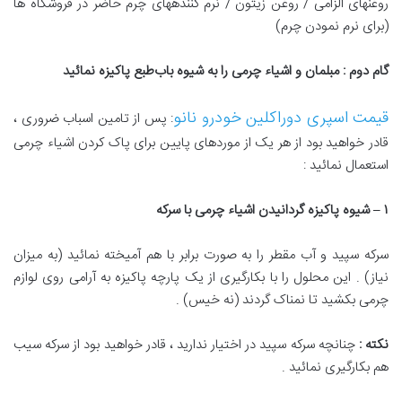
روغنهای الزامی / روغن زیتون / نرم کنندههای چرم‌ حاضر در فروشگاه ها
(برای نرم نمودن چرم)
گام دوم : مبلمان
‌
و اشیاء چرمی را به شیوه باب
طبع پاکیزه نمائید
قیمت اسپری دوراکلین خودرو نانو
: پس از تامین اسباب ضروری ،
قادر خواهید بود از هر یک از موردهای پایین برای پاک کردن اشیاء چرمی
استعمال نمائید :
۱
–
شیوه پاکیزه گردانیدن اشیاء چرمی با سرکه
سرکه سپید و آب مقطر را به صورت برابر با هم آمیخته نمائید (به میزان
نیاز) . این محلول‌ را با بکارگیری از یک پارچه پاکیزه به آرامی روی لوازم
چرمی بکشید تا نمناک گردند (نه خیس) .
نکته
:
چنانچه سرکه‌ سپید در اختیار‌ ندارید ، قادر خواهید بود از سرکه‌ سیب
هم بکارگیری نمائید .