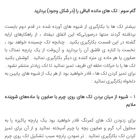
گام سوم : لک های مانده الباقی را (در شکل وجود) بردارید
بیشتر لک ها با بکارگیری از شیوه های آورده شده در قدم دوم بایست
برداشته گردند منتها درصورتی‌که این اتفاق‌ نیفتاد ، از راهکارهای ارایه
گشته در این قسمت بکارگیری بکنید . چنانچه لک چسبنده خواهد بود ،
نخست با کناره ی قاشق آن را بردارید و آن‌وقت از یک پارچه نمناک با
صابون یا هر ماده‌ ی منزه کننده ی دیگر بکارگیری نمائید . کوشش بکنید
لک ها را با حرکات‌ حلقه ای ظریف تمیز نمائید تا لک زیادتر منتشر نشود .
برای تمیز کردن لک ها ، قادر خواهید بود از هر یک از شیوه های پایین به
دلخواه‌ بکارگیری نمائید :
۱
–
شیوه از میان بردن
‌
لک های روی چرم
‌
با صابون یا ماده
های شوینده
ملایم
برای زدودن لک های کمرنگ قادر خواهید بود یک پارچه پاکیزه را به
محلول‌ آب گرم و صابون بچه یا چرم‌ آمیخته نمائید و از آن برای تمیز
کردن لک بکارگیری نمائید . تر نمودن پارچه سبب تشکیل لک روی چرم‌