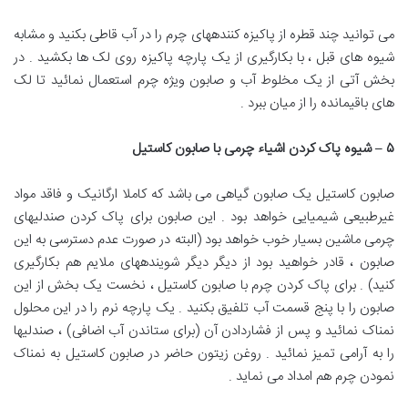
می توانید چند قطره‌ از پاکیزه کنندههای چرم‌ را در آب قاطی بکنید و مشابه
شیوه های قبل‌ ، با بکارگیری از یک پارچه پاکیزه روی لک ها بکشید . در
بخش آتی از یک مخلوط‌ آب و صابون ویژه چرم‌ استعمال نمائید تا لک
های باقیمانده را از میان ببرد .
۵
–
شیوه پاک کردن اشیاء چرمی با صابون کاستیل
صابون کاستیل یک صابون گیاهی می باشد که کاملا ارگانیک و فاقد مواد‌
غیرطبیعی شیمیایی خواهد بود . این صابون برای پاک کردن صندلیهای
چرمی ماشین بسیار خوب خواهد بود (البته در صورت‌ عدم دسترسی به این
صابون ، قادر خواهید بود از دیگر دیگر شویندههای ملایم‌ هم بکارگیری
کنید) . برای پاک کردن چرم‌ با صابون کاستیل ، نخست یک بخش از این
صابون را با پنج قسمت‌ آب تلفیق بکنید . یک پارچه نرم را در این محلول‌
نمناک نمائید و پس از فشاردادن آن (برای ستاندن آب اضافی) ، صندلیها
را به آرامی تمیز نمائید . روغن زیتون حاضر در صابون کاستیل به نمناک
نمودن چرم‌ هم امداد می نماید .