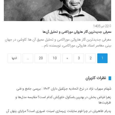
22 تیر 1405
معرفی جدیدترین آثار هاروکی موراکامی و تحلیل آن‌ها
معرفی جدیدترین آثار هاروکی موراکامی و تحلیل عمیق آن ها: کاوشی در جهان
بینی معاصر استاد هاروکی موراکامی، نویسنده نام…
1
2
3
»
10
20
...
انتها
نظرات کاربران
شهنام سهراب نژاد
در
نرخ اتحادیه جرثقیل داران ۱۴۰۳ : بررسی جامع و فنی
زهرا فیاض بخش
در
بهترین باسکول خاورکش کدام است؟ مقایسه مدل‌ها و
ظرفیت‌ها
پدرام طاهریان
در
چرا فوم سایلنت زیرسازی لمینت ضروری است؟ مزایای پنهان آن