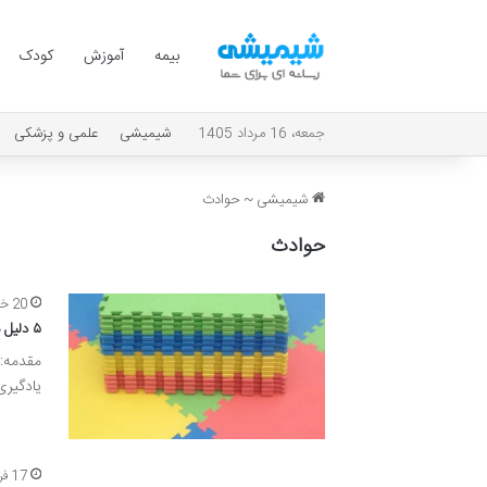
بیمه
آموزش
کودک
جمعه، 16 مرداد 1405
شیمیشی
علمی و پزشکی
شیمیشی
~
حوادث
حوادث
20 خرداد 1405
۵ دلیل مهم برای استفاده از کفپوش تاتامی مهد کودک در محیط‌های آموزشی
مقدمه: 
یادگیری
17 فروردین 1402