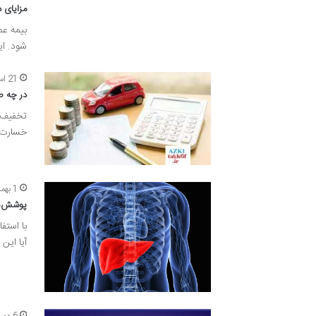
مزایای 
بیمه عم
شود. ا
21 اسفند 1401
در چه 
تخفیف 
خسارت 5%
1 بهمن 1401
پوشش‌های 
با استف
آیا این