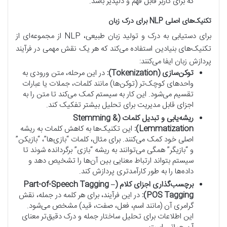
که برای کاربر قابل فهم و دلپذیر باشد.
تکنیک‌های اصلی NLP برای درک زبان
برای دستیابی به درک و تولید زبان طبیعی، NLP از مجموعه‌ای از
تکنیک‌های بنیادین استفاده می‌کند که هر یک نقش مهمی در فرآیند
پردازش زبان ایفا می‌کنند:
توکن‌سازی (Tokenization):
در این مرحله، متن ورودی به
واحدهای کوچک‌تر (توکن‌ها) مانند کلمات، جملات یا عبارات
تقسیم می‌شود. این کار به سیستم کمک می‌کند تا متن را به
اجزای قابل مدیریت برای تحلیل بیشتر تفکیک کند.
ریشه‌یابی و تبدیل کلمات (Stemming &
Lemmatization):
این تکنیک‌ها به کاهش کلمات به ریشه
اصلی خود کمک می‌کنند. برای مثال، کلمات “بازی‌ها”، “بازیکن”
و “بازیگر” همگی می‌توانند به ریشه “بازی” برگردانده شوند تا
سیستم بتواند ارتباط معنایی بین آن‌ها را تشخیص دهد و
داده‌ها را به طور کارآمدتری پردازش کند.
برچسب‌گذاری اجزای کلام (Part-of-Speech Tagging –
POS Tagging):
در این فرآیند، برای هر کلمه در جمله، نقش
گرامری آن (مانند اسم، فعل، صفت، قید) مشخص می‌شود.
این اطلاعات برای تحلیل ساختار جمله و درک دقیق‌تر معنای