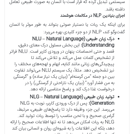
سیستمی تبدیل کرده که قرار است با انسان به صورت طبیعی تعامل
داشته باشد.
اجزای بنیادین NLP در مکالمات هوشمند
برای اینکه یک ربات یا دستیار صوتی بتواند به طور موثر با انسان
گفت‌وگو کند، NLP از دو جزء کلیدی بهره می‌برد:
درک زبان طبیعی (NLU – Natural Language
Understanding):
این بخش مسئول درک معنای دقیق،
قصد و حتی احساسات پنهان در ورودی کاربر است. NLU فراتر
از تشخیص کلمات عمل می‌کند و تلاش می‌کند تا
پیچیدگی‌های زبانی مانند کنایه، ابهام و لهجه‌های مختلف را
نیز تشخیص دهد. مثلاً، یک سیستم NLU می‌تواند تفاوت
بین دو جمله “من گرسنه‌ام” (بیان یک نیاز ساده) و “گرسنگی
به من فشار آورد” (بیان یک ناراحتی از گرسنگی) را در
درخواست غذا درک کند و پاسخ متناسبی ارائه دهد.
تولید زبان طبیعی (NLG – Natural Language
Generation):
پس از درک ورودی کاربر، نوبت به NLG
می‌رسد. این جزء وظیفه دارد تا پاسخ‌های طبیعی، مرتبط،
گرامری صحیح و با لحن مناسب را توسط ربات تولید کند.
NLG به ربات امکان می‌دهد تا نه تنها اطلاعات صحیح را ارائه
دهد، بلکه این اطلاعات را به شیوه‌ای روان و انسانی بیان کند