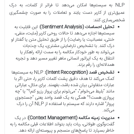
NLP به سیستم‌ها امکان می‌دهد تا فراتر از کلمات، به درک
عمیق‌تری از کاربر دست یابند و تعاملات را به صورت چشمگیری
شخصی‌سازی کنند:
تحلیل احساسات (Sentiment Analysis):
این قابلیت به
سیستم‌ها اجازه می‌دهد تا حالات روحی کاربر (مثبت، منفی،
خنثی، عصبانیت یا رضایت) را از طریق تحلیل متن یا گفتار او
درک کنند. با تشخیص نارضایتی مشتری، یک چت‌بات
می‌تواند به طور خودکار مکالمه را به سمت ارائه راهکار یا
انتقال به یک اپراتور انسانی ماهر تغییر مسیر دهد و تجربه
همدلانه‌ای را رقم بزند.
تشخیص قصد (Intent Recognition):
NLP به سیستم‌ها
کمک می‌کند تا هدف دقیق پشت کلمات کاربر را، حتی اگر با
عبارات متفاوتی بیان شده باشد، بفهمند. برای مثال، عباراتی
مانند “بلیط می‌خوام”، “می‌تونم برای پرواز رزرو کنم؟” یا “چه
پروازی هست؟” همگی به یک قصد واحد یعنی “جستجوی
پرواز” اشاره دارند که سیستم با استفاده از NLP آن را درک
می‌کند.
مدیریت زمینه مکالمه (Context Management):
در یک
گفت‌وگوی طولانی، ربات باید بتواند اطلاعات قبلی مکالمه را به
خاطر بسپارد تا پاسخ‌های منسجم و پیوسته‌ای ارائه دهد.