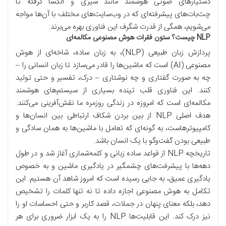
دستیارهای صوتی هوشمند مانند سیری و الکسا گرفته تا
چت‌بات‌های پیشرفته‌ای که در وب‌سایت‌های مختلف با آن‌ها مواجه
می‌شویم، همگی از قدرت شگرف این فناوری بهره می‌برند.
NLP چیست؟ ستون فقرات هوش مصنوعی مکالمه‌ای
پردازش زبان طبیعی (NLP)، به زبان ساده، شاخه‌ای از هوش
مصنوعی (AI) است که ماشین‌ها را قادر می‌سازد تا زبان انسانی را –
چه به صورت گفتاری و چه نوشتاری – درک، تفسیر و حتی تولید
کنند. این فناوری قلب تپنده بسیاری از سیستم‌های هوشمند
مکالمه‌ای است که امروزه در زندگی روزمره ما نقش‌آفرینی می‌کنند.
هدف اصلی NLP از بین بردن شکاف ارتباطی بین انسان‌ها و
کامپیوترهاست، به گونه‌ای که تعامل با ماشین‌ها به همان سادگی و
طبیعی بودن گفت‌وگو با یک انسان باشد.
تاریخچه NLP از قواعد ساده زبانی و کلمه‌شماری آغاز شد و در طول
دهه‌ها با پیشرفت‌های چشمگیر در یادگیری ماشین و به خصوص
یادگیری عمیق، به جایی رسیده است که امروز شاهد آن هستیم. این
تکامل به هوش مصنوعی اجازه داده تا نه تنها کلمات را تشخیص
دهد، بلکه معنای پنهان در جملات، قصد کاربر و حتی احساسات او را
نیز درک کند. این قابلیت‌ها NLP را به یک ابزار ضروری برای هر