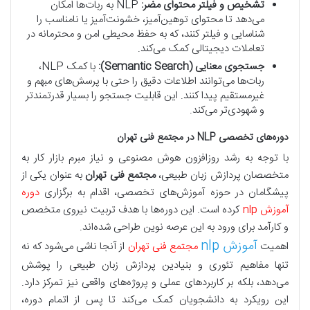
تشخیص و فیلتر محتوای مضر:
NLP به ربات‌ها امکان
می‌دهد تا محتوای توهین‌آمیز، خشونت‌آمیز یا نامناسب را
شناسایی و فیلتر کنند، که به حفظ محیطی امن و محترمانه در
تعاملات دیجیتالی کمک می‌کند.
جستجوی معنایی (Semantic Search):
با کمک NLP،
ربات‌ها می‌توانند اطلاعات دقیق را حتی با پرسش‌های مبهم و
غیرمستقیم پیدا کنند. این قابلیت جستجو را بسیار قدرتمندتر
و شهودی‌تر می‌کند.
دوره‌های تخصصی NLP در مجتمع فنی تهران
با توجه به رشد روزافزون هوش مصنوعی و نیاز مبرم بازار کار به
متخصصان پردازش زبان طبیعی،
مجتمع فنی تهران
به عنوان یکی از
پیشگامان در حوزه آموزش‌های تخصصی، اقدام به برگزاری
دوره
آموزش nlp
کرده است. این دوره‌ها با هدف تربیت نیروی متخصص
و کارآمد برای ورود به این عرصه نوین طراحی شده‌اند.
آموزش nlp
اهمیت
مجتمع فنی تهران
از آنجا ناشی می‌شود که نه
تنها مفاهیم تئوری و بنیادین پردازش زبان طبیعی را پوشش
می‌دهد، بلکه بر کاربردهای عملی و پروژه‌های واقعی نیز تمرکز دارد.
این رویکرد به دانشجویان کمک می‌کند تا پس از اتمام دوره،