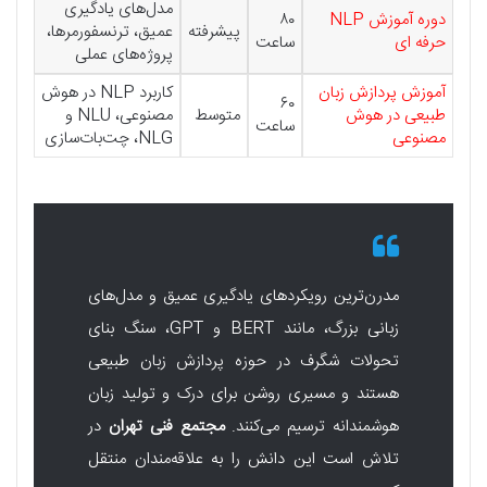
مدل‌های یادگیری
دوره آموزش NLP
۸۰
پیشرفته
عمیق، ترنسفورمرها،
حرفه ای
ساعت
پروژه‌های عملی
آموزش پردازش زبان
کاربرد NLP در هوش
۶۰
طبیعی در هوش
متوسط
مصنوعی، NLU و
ساعت
مصنوعی
NLG، چت‌بات‌سازی
مدرن‌ترین رویکردهای یادگیری عمیق و مدل‌های
زبانی بزرگ، مانند BERT و GPT، سنگ بنای
تحولات شگرف در حوزه پردازش زبان طبیعی
هستند و مسیری روشن برای درک و تولید زبان
هوشمندانه ترسیم می‌کنند.
مجتمع فنی تهران
در
تلاش است این دانش را به علاقه‌مندان منتقل