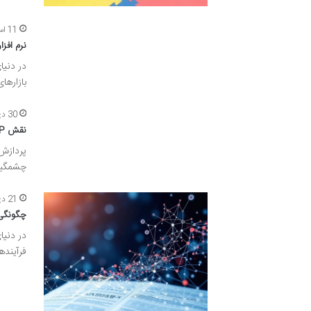
11 اسفند 1404
نرم افزار 
در دنیا
بازارها
30 دی 1404
نقش NLP در بهبود تجربه کاربر و گفت وگو با ربات ها
چشمگیری
21 دی 1404
چگونگی ب
در دنیا
فرآیند