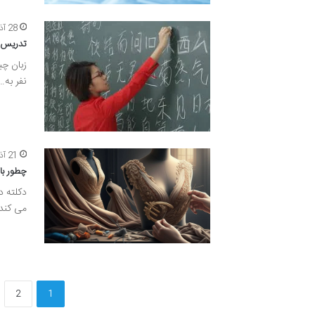
28 آذر 1404
تدریس 
زبان چی
نفر به…
21 آذر 1404
چطور با 
دکلته د
می کند.
2
1