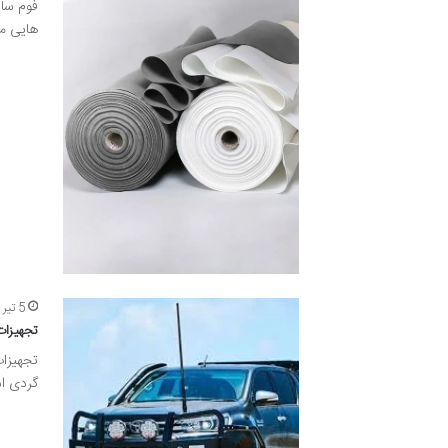
فوم سا
هایی ما
5 تیر 1405
تجهیزات
تجهیزات
گردی ا