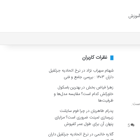
آموزش
نظرات کاربران
شهنام سهراب نژاد
در
نرخ اتحادیه جرثقیل
داران ۱۴۰۳ : بررسی جامع و فنی
زهرا فیاض بخش
در
بهترین باسکول
خاورکش کدام است؟ مقایسه مدل‌ها و
ظرفیت‌ها
رش تعداد کاراکترها در یک سلول اکسل، استفاده از تابع کاربردی LEN است.
پدرام طاهریان
در
چرا فوم سایلنت
زیرسازی لمینت ضروری است؟ مزایای
پنهان آن برای طول عمر کفپوش
5
گلاره خاتمی
در
نرخ اتحادیه جرثقیل داران