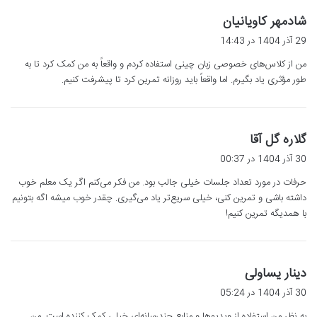
گ
شادمهر کاویانیان
ف
29 آذر 1404 در 14:43
ت
من از کلاس‌های خصوصی زبان چینی استفاده کردم و واقعاً به من کمک کرد تا به
:
طور مؤثری یاد بگیرم. اما واقعاً باید روزانه تمرین کرد تا پیشرفت کنیم.
گ
گلاره گل آقا
ف
30 آذر 1404 در 00:37
ت
حرفات در مورد تعداد جلسات خیلی جالب بود. من فکر می‌کنم اگر یک معلم خوب
:
داشته باشی و تمرین کنی، خیلی سریع‌تر یاد می‌گیری. چقدر خوب میشه اگه بتونیم
با همدیگه تمرین کنیم!
گ
دینار یساولی
ف
30 آذر 1404 در 05:24
ت
به نظر من استفاده از ویدیوها و منابع چندرسانه‌ای خیلی کمک کننده است. من