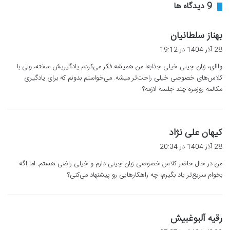
‫9 دیدگاه ها
گ
بهناز سلطانیان
ف
28 آذر 1404 در 19:12
ت
وااای، زبان چینی خیلی جذابه! من همیشه فکر می‌کردم یادگیریش سخته، ولی با
:
کلاس‌های خصوصی خیلی راحت‌تر میشه. می‌خواستم بدونم که برای یادگیری
مکالمه روزمره چند جلسه لازمه؟
گ
کیهان علی نژاد
ف
28 آذر 1404 در 20:34
ت
من در حال حاضر کلاس خصوصی زبان چینی دارم و خیلی راضی هستم. اما اگه
:
بخوام سریع‌تر یاد بگیرم، چه راهکارهایی رو پیشنهاد می‌کنی؟
گ
رقیه آلبوغبیش
ف