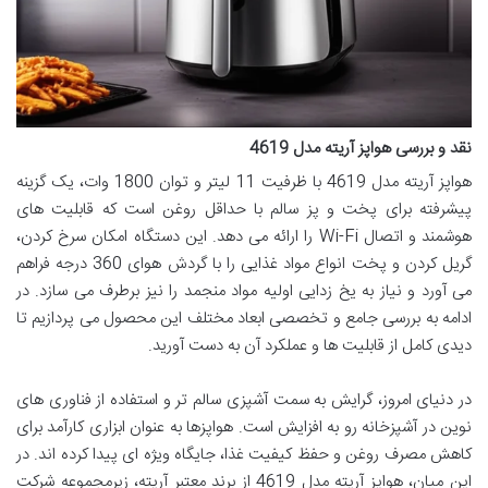
نقد و بررسی هواپز آریته مدل 4619
هواپز آریته مدل 4619 با ظرفیت 11 لیتر و توان 1800 وات، یک گزینه
پیشرفته برای پخت و پز سالم با حداقل روغن است که قابلیت های
هوشمند و اتصال Wi-Fi را ارائه می دهد. این دستگاه امکان سرخ کردن،
گریل کردن و پخت انواع مواد غذایی را با گردش هوای 360 درجه فراهم
می آورد و نیاز به یخ زدایی اولیه مواد منجمد را نیز برطرف می سازد. در
ادامه به بررسی جامع و تخصصی ابعاد مختلف این محصول می پردازیم تا
دیدی کامل از قابلیت ها و عملکرد آن به دست آورید.
در دنیای امروز، گرایش به سمت آشپزی سالم تر و استفاده از فناوری های
نوین در آشپزخانه رو به افزایش است. هواپزها به عنوان ابزاری کارآمد برای
کاهش مصرف روغن و حفظ کیفیت غذا، جایگاه ویژه ای پیدا کرده اند. در
این میان، هواپز آریته مدل 4619 از برند معتبر آریته، زیرمجموعه شرکت