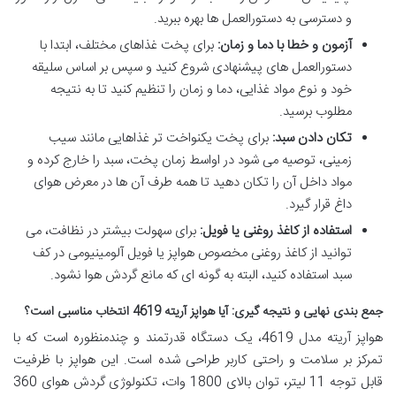
و دسترسی به دستورالعمل ها بهره ببرید.
آزمون و خطا با دما و زمان:
برای پخت غذاهای مختلف، ابتدا با
دستورالعمل های پیشنهادی شروع کنید و سپس بر اساس سلیقه
خود و نوع مواد غذایی، دما و زمان را تنظیم کنید تا به نتیجه
مطلوب برسید.
تکان دادن سبد:
برای پخت یکنواخت تر غذاهایی مانند سیب
زمینی، توصیه می شود در اواسط زمان پخت، سبد را خارج کرده و
مواد داخل آن را تکان دهید تا همه طرف آن ها در معرض هوای
داغ قرار گیرد.
استفاده از کاغذ روغنی یا فویل:
برای سهولت بیشتر در نظافت، می
توانید از کاغذ روغنی مخصوص هواپز یا فویل آلومینیومی در کف
سبد استفاده کنید، البته به گونه ای که مانع گردش هوا نشود.
جمع بندی نهایی و نتیجه گیری: آیا هواپز آریته 4619 انتخاب مناسبی است؟
هواپز آریته مدل 4619، یک دستگاه قدرتمند و چندمنظوره است که با
تمرکز بر سلامت و راحتی کاربر طراحی شده است. این هواپز با ظرفیت
قابل توجه 11 لیتر، توان بالای 1800 وات، تکنولوژی گردش هوای 360