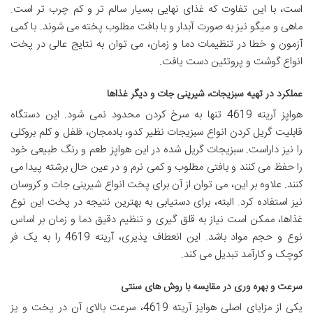
است، با این تفاوت که غذای نهایی بسیار سالم تر و کم چرب تر است.
ماهی و میگو نیز به صورت آبدار و با بافت مطلوب پخته می شوند. با کمی
آزمون و خطا در تنظیمات دما و زمان، می توان به نتایج عالی در پخت
انواع گوشت و پروتئین دست یافت.
عملکرد در تهیه سبزیجات، شیرینی جات و دیگر غذاها
هواپز آریته 4619 تنها به سرخ کردن محدود نمی شود. این دستگاه
قابلیت گریل کردن انواع سبزیجات نظیر کدو، بادمجان، فلفل و کلم بروکلی
را نیز داراست. سبزیجات گریل شده در این هواپز طعم و رنگ طبیعی خود
را حفظ می کنند و بافتی مطلوب و کمی نرم و در عین حال برشته پیدا می
کنند. علاوه بر این، می توان از آن برای پخت انواع شیرینی جات و کروسان
نیز استفاده کرد. البته، برای دستیابی به بهترین نتیجه در پخت این نوع
غذاها، ممکن است نیاز به قلق گیری و تنظیم دقیق دما و زمان بر اساس
نوع و حجم مواد باشد. این انعطاف پذیری، آریته 4619 را به یک فر
کوچک و کارآمد تبدیل می کند.
سرعت و بهره وری در مقایسه با روش های سنتی
یکی از مزایای اصلی هواپز آریته 4619، سرعت بالای آن در پخت و پز