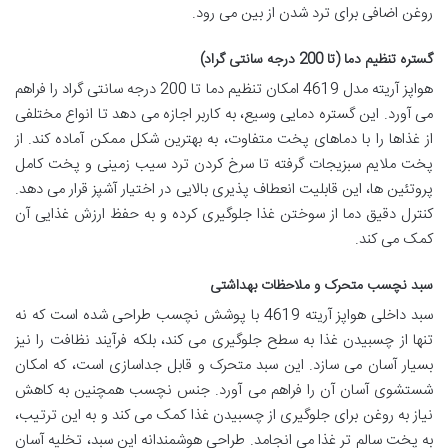
روغن اضافی برای ترد شدن از بین می رود.
گستره تنظیم دما (تا 200 درجه سانتی گراد)
هواپز آریته مدل 4619 امکان تنظیم دما تا 200 درجه سانتی گراد را فراهم
می آورد. این گستره دمایی وسیع، به کاربر اجازه می دهد تا انواع مختلفی
از غذاها را با دماهای پخت متفاوت، به بهترین شکل ممکن آماده کند. از
پخت ملایم سبزیجات گرفته تا سرخ کردن ترد سیب زمینی و پخت کامل
پروتئین ها، این قابلیت انعطاف پذیری بالایی در اختیار آشپز قرار می دهد.
کنترل دقیق دما از سوختن غذا جلوگیری کرده و به حفظ ارزش غذایی آن
کمک می کند.
سبد نچسب متحرک و ملاحظات بهداشتی
سبد داخلی هواپز آریته 4619 با پوشش نچسب طراحی شده است که نه
تنها از چسبیدن غذا به سطح جلوگیری می کند، بلکه فرآیند نظافت را نیز
بسیار آسان می سازد. این سبد متحرک و قابل جداسازی است، که امکان
شستشوی آسان آن را فراهم می آورد. جنس نچسب همچنین به کاهش
نیاز به روغن برای جلوگیری از چسبیدن غذا کمک می کند و به این ترتیب،
به پخت سالم تر غذا می انجامد. طراحی هوشمندانه این سبد، تخلیه آسان