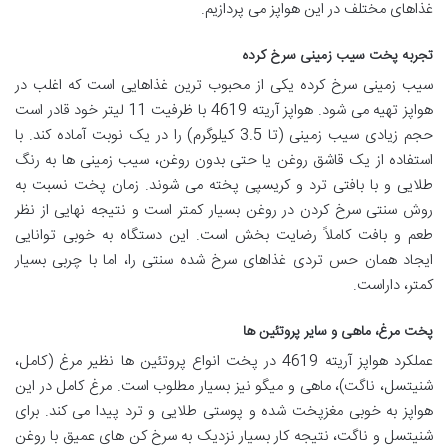
غذاهای مختلف در این هواپز می پردازیم.
تجربه پخت سیب زمینی سرخ کرده
سیب زمینی سرخ کرده یکی از محبوب ترین غذاهایی است که اغلب در
هواپز تهیه می شود. هواپز آریته 4619 با ظرفیت 11 لیتر خود قادر است
حجم زیادی سیب زمینی (تا 3.5 کیلوگرم) را در یک نوبت آماده کند. با
استفاده از یک قاشق روغن یا حتی بدون روغن، سیب زمینی ها به رنگ
طلایی و با بافتی ترد و کریسپی پخته می شوند. زمان پخت نسبت به
روش سنتی سرخ کردن در روغن بسیار کمتر است و نتیجه نهایی از نظر
طعم و بافت کاملاً رضایت بخش است. این دستگاه به خوبی توانایی
ایجاد همان حس تردی غذاهای سرخ شده سنتی را، اما با چربی بسیار
کمتر، داراست.
پخت مرغ، ماهی و سایر پروتئین ها
عملکرد هواپز آریته 4619 در پخت انواع پروتئین ها نظیر مرغ (کامل،
شنیتسل، ناگت)، ماهی و میگو نیز بسیار مطلوب است. مرغ کامل در این
هواپز به خوبی مغزپخت شده و پوستی طلایی و ترد پیدا می کند. برای
شنیتسل و ناگت، نتیجه کار بسیار نزدیک به سرخ کن های عمیق با روغن