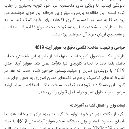
دلونگی ایتالیا، با ویژگی های منحصربه فرد خود توجه بسیاری را جلب
کرده است. این مقاله به بررسی دقیق و بی طرفانه این هواپز هوشمند می
پردازد، تا به شما در تصمیم گیری آگاهانه برای خرید کمک کند. ما به
تحلیل طراحی، مشخصات فنی، عملکرد در پخت انواع غذا، مزایا و معایب،
و همچنین ارزش خرید آن خواهیم پرداخت.
طراحی و کیفیت ساخت: نگاهی دقیق به هواپز آریته 4619
طراحی یک محصول آشپزخانه نه تنها باید از نظر زیبایی شناختی جذاب
باشد، بلکه باید به لحاظ کاربردی نیز کارآمد عمل کند. هواپز آریته مدل
4619 با رویکردی مدرن و مینیمالیستی طراحی شده است که هم در
آشپزخانه های کلاسیک و هم در فضاهای مدرن امروزی به خوبی جای می
گیرد. این دستگاه با توجه به کیفیت ساخت بالا و استفاده از مواد اولیه
مرغوب، نوید طول عمر و دوام قابل قبولی را می دهد.
ابعاد، وزن و اشغال فضا در آشپزخانه
یکی از نکات مهم در خرید لوازم خانگی، به ویژه برای آشپزخانه های با
فضای محدود، ابعاد و وزن دستگاه است. هواپز آریته مدل 4619 با ابعاد
تقریبی 33x34x39 سانتی متر و وزن مناسب، تعادلی بین ظرفیت بالا و