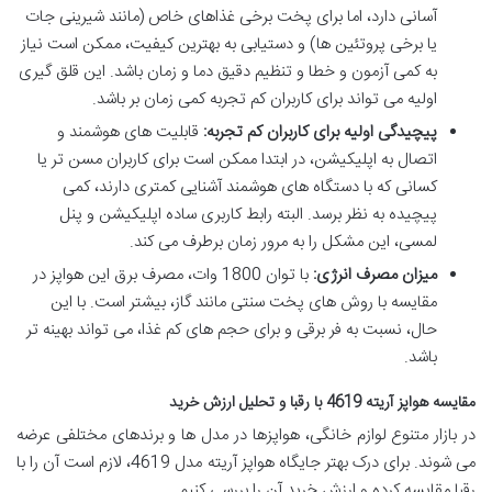
آسانی دارد، اما برای پخت برخی غذاهای خاص (مانند شیرینی جات
یا برخی پروتئین ها) و دستیابی به بهترین کیفیت، ممکن است نیاز
به کمی آزمون و خطا و تنظیم دقیق دما و زمان باشد. این قلق گیری
اولیه می تواند برای کاربران کم تجربه کمی زمان بر باشد.
پیچیدگی اولیه برای کاربران کم تجربه:
قابلیت های هوشمند و
اتصال به اپلیکیشن، در ابتدا ممکن است برای کاربران مسن تر یا
کسانی که با دستگاه های هوشمند آشنایی کمتری دارند، کمی
پیچیده به نظر برسد. البته رابط کاربری ساده اپلیکیشن و پنل
لمسی، این مشکل را به مرور زمان برطرف می کند.
میزان مصرف انرژی:
با توان 1800 وات، مصرف برق این هواپز در
مقایسه با روش های پخت سنتی مانند گاز، بیشتر است. با این
حال، نسبت به فر برقی و برای حجم های کم غذا، می تواند بهینه تر
باشد.
مقایسه هواپز آریته 4619 با رقبا و تحلیل ارزش خرید
در بازار متنوع لوازم خانگی، هواپزها در مدل ها و برندهای مختلفی عرضه
می شوند. برای درک بهتر جایگاه هواپز آریته مدل 4619، لازم است آن را با
رقبا مقایسه کرده و ارزش خرید آن را بررسی کنیم.