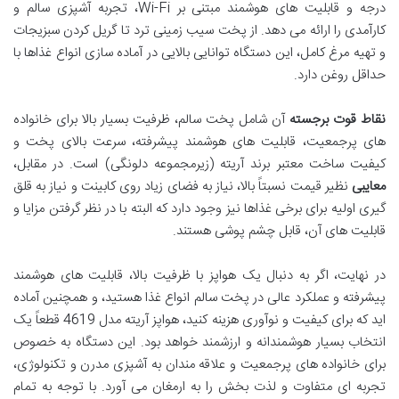
درجه و قابلیت های هوشمند مبتنی بر Wi-Fi، تجربه آشپزی سالم و
کارآمدی را ارائه می دهد. از پخت سیب زمینی ترد تا گریل کردن سبزیجات
و تهیه مرغ کامل، این دستگاه توانایی بالایی در آماده سازی انواع غذاها با
حداقل روغن دارد.
نقاط قوت برجسته
آن شامل پخت سالم، ظرفیت بسیار بالا برای خانواده
های پرجمعیت، قابلیت های هوشمند پیشرفته، سرعت بالای پخت و
کیفیت ساخت معتبر برند آریته (زیرمجموعه دلونگی) است. در مقابل،
معایبی
نظیر قیمت نسبتاً بالا، نیاز به فضای زیاد روی کابینت و نیاز به قلق
گیری اولیه برای برخی غذاها نیز وجود دارد که البته با در نظر گرفتن مزایا و
قابلیت های آن، قابل چشم پوشی هستند.
در نهایت، اگر به دنبال یک هواپز با ظرفیت بالا، قابلیت های هوشمند
پیشرفته و عملکرد عالی در پخت سالم انواع غذا هستید، و همچنین آماده
اید که برای کیفیت و نوآوری هزینه کنید، هواپز آریته مدل 4619 قطعاً یک
انتخاب بسیار هوشمندانه و ارزشمند خواهد بود. این دستگاه به خصوص
برای خانواده های پرجمعیت و علاقه مندان به آشپزی مدرن و تکنولوژی،
تجربه ای متفاوت و لذت بخش را به ارمغان می آورد. با توجه به تمام