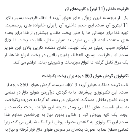
ظرفیت داخلی (11 لیتر) و کاربردهای آن
یکی از برجسته ترین ویژگی های هواپز آریته 4619، ظرفیت بسیار بالای
11 لیتری آن است. این حجم داخلی، آن را برای خانواده های پرجمعیت،
تهیه غذا برای مهمانی ها یا حتی پخت مقادیر بیشتری از غذا برای وعده
های متعدد، ایده آل می سازد. به عنوان مثال، قابلیت پخت تا 3.5
کیلوگرم سیب زمینی در یک نوبت، نشان دهنده کارایی بالای این هواپز
است. این ظرفیت وسیع، انعطاف پذیری بالایی در پخت انواع غذاها، از
یک مرغ کامل گرفته تا انواع سبزیجات و شیرینی جات، فراهم می کند.
تکنولوژی گردش هوای 360 درجه برای پخت یکنواخت
قلب تپنده عملکرد هواپز آریته 4619، سیستم گردش هوای 360 درجه آن
است. این تکنولوژی پیشرفته با به گردش درآوردن هوای داغ در تمامی
جهات فضای داخلی دستگاه، اطمینان می دهد که گرما به صورت یکنواخت
به تمام قسمت های غذا می رسد. نتیجه این فرآیند، پخت یکدست و
ایجاد یک لایه بیرونی ترد و طلایی بدون نیاز به چرخاندن مداوم غذا
است. این تکنولوژی به کاهش مصرف روغن نیز کمک شایانی می کند، زیرا
تمامی سطح غذا به صورت یکسان در معرض هوای داغ قرار گرفته و نیاز به