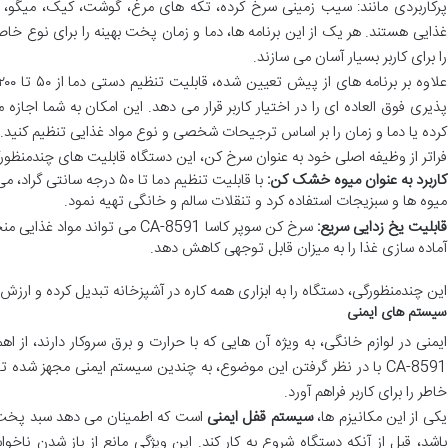
پرکاربردی مانند: سیب زمینی سرخ کرده، تکه های مرغ، گوشت، کیک، میگو، 
غذایی هستند. هر یک از این برنامه ها، دما و زمان پخت بهینه را برای نوع خاص
را برای کاربر بسیار آسان می سازند.
پذیری فوق العاده ای را در اختیار کاربر قرار می دهد. این امکان به شما اجا
کرده یا دما و زمان را بر اساس ترجیحات شخصی و نوع مواد غذایی تنظیم کنید.
فراتر از وظیفه اصلی خود به عنوان سرخ کن، این دستگاه قابلیت های چندمنظور
کاربرد به عنوان میوه خشک کن:
با قابلیت تنظیم دما تا ۵۰ در
میوه ها و سبزیجات استفاده کرد و تنقلات سالم و خانگی تهیه نمود.
قابلیت یخ زدایی سریع:
سرخ کن سوپر کاسا CA-8591 می تواند
آماده سازی غذا را به میزان قابل توجهی کاهش دهد.
این چندمنظورگی، دستگاه را به ابزاری همه کاره در آشپزخانه تبدیل کرده و ارزش
سیستم های ایمنی
ایمنی در لوازم خانگی، به ویژه آن هایی که با حرارت و برق سروکار دارند، از 
CA-8591 با در نظر گرفتن این موضوع، به چندین سیستم ایمنی مجهز شده 
خاطر را برای کاربر فراهم آورد.
یکی از این مکانیزم ها،
سیستم قفل ایمنی
است که اطمینان می دهد سبد پخت ب
باشد، قبل از آنکه دستگاه شروع به کار کند. این ویژگی مانع از باز شدن نا