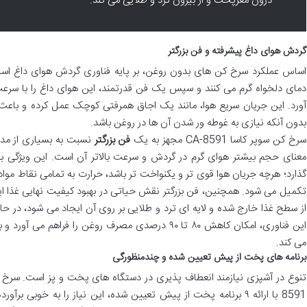
درون مغزپخت و از بیرون ترد و طلایی می کند.
گردش هوای داغ پیشرفته و فن بزرگتر
اساس عملکرد سرخ کن های بدون روغن، بر پایه فناوری گردش هوای داغ است. د
دمای دلخواه گرم می کنند و سپس یک فن قدرتمند، این هوای داغ را با سرع
آورد. این جریان سریع هوا، مانند یک اجاق همرفتی کوچک عمل کرده و باع
بدون آنکه نیازی به غوطه ور شدن آن ها در روغن باشد.
سرخ کن سوپر کاسا CA-8591 مجهز به یک
فن بزرگتر
نسبت به بسیاری از مدل ه
معنای حجم بیشتر هوای گرم در گردش و سرعت بالاتر آن است. این ویژگی ب
گذارد؛ هرچه جریان هوا قوی تر و یکنواخت تر باشد، حرارت به تمامی نقاط مواد
تکمیل می شود. همچنین، فن بزرگتر نقش حیاتی در بهبود کیفیت نهایی غذا ایف
از سطح غذا خارج شده و لایه ای ترد و طلایی بر روی آن ایجاد می شود، در حا
این فناوری، امکان کاهش ۸۰ تا ۹۰ درصدی مصرف روغن را 
می کند.
برنامه های پخت از پیش تعیین شده و چندمنظورگی
8591 با ارائه ۹ برنامه پخت از پیش تعیین شده، این نیاز را به خوبی 