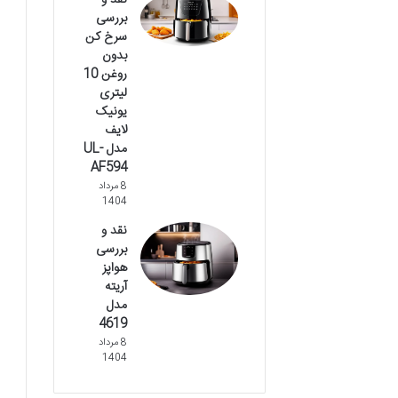
نقد و
بررسی
سرخ کن
بدون
روغن 10
لیتری
یونیک
لایف
مدل UL-
AF594
8 مرداد
1404
نقد و
بررسی
هواپز
آریته
مدل
4619
8 مرداد
1404