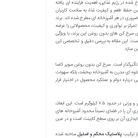
شده در رژیم غذایی، اهمیت فزاینده ای یافته
من حفظ طعم و کیفیت غذا، به سلامت کاربران
 ضروری در هر آشپزخانه ای مطرح شده اند. برند
ا تمرکز بر نوآوری و کیفیت، محصولاتی را عرضه
ه اند جایگاه ویژه ای در بازار کسب کنند. مدل CA-8591 از سری سرخ کن های بدون روغن این برند، با ویژگی
 است. این مقاله به بررسی دقیق و تخصصی این
ن سازد.
ز تأثیرگذار است. سرخ کن بدون روغن سوپر کاسا
تا نه تنها جلوه ای مدرن به آشپزخانه ببخشد، بلکه سهولت
ی درباره دوام و عملکرد محصول در اختیار قرار
سرخ کن سوپر کاسا CA-8591 دارای ابعادی معادل ۴۰۷ × ۳۷۵ × ۴۲۵ میلی متر و وزنی در حدود ۷.۵ کیلوگرم است. این ابعاد،
یری آن را در فضای نسبتاً محدود آشپزخانه های
ده استحکام و پایداری آن بر روی سطح کابینت است و در عین
ز ترکیب
پلاستیک محکم و استیل
ساخته شده