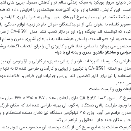
در دنیای امروز، رویکرد به سبک زندگی سالم تر و کاهش مصرف چربی های اشباع 
است. این گرایش، تقاضا برای لوازم آشپزخانه هوشمندی را افزایش داده که ض
نیز کمک کنند. در این میان، سرخ کن های بدون روغن به عنوان ابزاری کارآمد و
«سوپر کاسا»، به عنوان یکی از تولیدکنندگان خوش نام در زمینه لوازم خانگی، ب
کرده که توانست
منحصربه فرد «دو المنته»، پاسخی هوشمندانه به نیازهای آشپزی مدرن و سالم
محصول می پردازد تا تمامی ابعاد فنی و کاربردی آن را برای انتخاب آگاهانه روش
طراحی و ساختار: ظاهری مدرن و بدنه ای با دوام
طراحی یک وسیله آشپزخانه، فراتر از زیبایی بصری، بر کارایی و ارگونومی آن نی
مدل دو المنته CA-8591 با ترکیبی از زیبایی و کارآمدی طراحی شده 
استفاده را نیز برای کاربر تضمین کند. بررسی جزئیات این طراحی، اطلاعات مهم
می دهد.
ابعاد، وزن و کیفیت ساخت
با وجود ظرفیت بالای دستگاه، به گونه ای بهینه طراحی شده اند که امکان قرارگ
مدرن فراهم می آورد. وزن ۷.۵ کیلوگرمی دستگاه نیز نشان دهن
حال امکان جابه جایی معقول را فراهم می کند.
کیفیت ساخت بدنه این سرخ کن از نکات برجسته آن محسوب می شود. بدنه ا