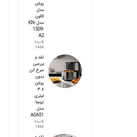
روغن
مدل
کااون
مدل KN-
1509-
A2
8 مرداد
1404
نقد و
بررسی
سرخ کن
بدون
روغن
۳.۸
لیتری
نینجا
مدل
AG651
8 مرداد
1404