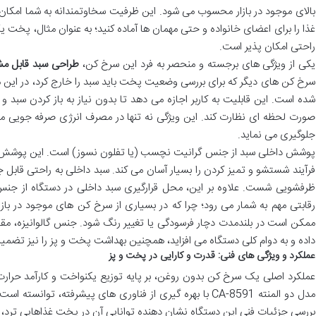
بالای موجود در بازار محسوب می شود. این ظرفیت سخاوتمندانه به شما امکان
غذا را برای اعضای خانواده و حتی مهمان ها آماده کنید؛ به عنوان مثال، پخت 
راحتی امکان پذیر است.
یکی از ویژگی های برجسته و منحصر به فرد این سرخ کن،
طراحی سبد قابل مش
سرخ کن های دیگر که برای بررسی وضعیت پخت باید سبد را خارج کرد، در این
شده است. این قابلیت به کاربر اجازه می دهد تا بدون نیاز به باز کردن سبد و
صورت لحظه ای نظارت کند. این ویژگی نه تنها در مصرف انرژی صرفه جویی می 
جلوگیری می نماید.
پوشش داخلی سبد از جنس گرانیت نچسب (یا تفلون نسوز) است. این پوشش، چ
فرآیند شستشو و تمیز کردن را بسیار آسان می کند. سبد داخلی به راحتی قابل 
ظرفشویی شست. علاوه بر این، محل قرارگیری سبد داخلی در دستگاه از جن
رقابتی مهم به شمار می رود؛ چرا که در بسیاری از سرخ کن های موجود در با
ممکن است در بلندمدت دچار فرسودگی یا تغییر رنگ شود. جنس گالوانیزه، مقاو
داده و به دوام کلی دستگاه می افزاید، همچنین بهداشت پخت و پز را نیز تضمی
عملکرد و ویژگی های فنی: قدرت و کارایی در پخت و پز
عملکرد اصلی یک سرخ کن بدون روغن، بر پایه توزیع یکنواخت و کارآمد حرار
مدل دو المنته CA-8591 با بهره گیری از فناوری های پیشرفته، توان
بررسی جزئیات فنی این دستگاه نشان دهنده توانایی آن در پخت غذاهایی ترد،