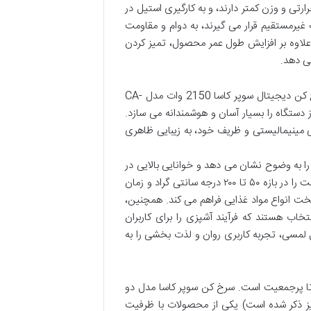
رتی و وزن کمتر دارند، و به کارگیری استیل در
مستقیم قرار می گیرند، به دوام و مقاومت
 علاوه بر افزایش طول عمر محصول، تمیز کردن
می دهد.
یکی از شاخصه های مهم در لوازم خانگی امروزی، رابط کاربری آن هاست. سرخ کن دیجیتال سوپر کاسا 2150 وات مدل CA-
 دستگاه را بسیار آسان و هوشمندانه می سازد.
 مینیمالیستی و ظریف خود، به زیبایی ظاهری
ا به وضوح نشان می دهد و خوانایی بالایی در
شرایط نوری مختلف دارد. کاربران می توانند به راحتی و با یک لمس، دمای پخت را در بازه ۵۰ تا ۲۰۰ درجه سانتی گراد و زمان
در پخت انواع مواد غذایی فراهم می کند. همچنین،
اب هستند که فرآیند آشپزی را برای کاربران
 لمسی، تجربه کاربری روان و لذت بخشی را به
تا پرجمعیت است. سرخ کن سوپر کاسا مدل دو
با گنجایش ۹.۲ لیتر (که در برخی منابع به عنوان ۹.۵ لیتر نیز ذکر شده است) یکی از محصولات با ظرفیت