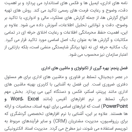
نامه های اداری، ایمیل ها و فکس های استاندارد می پردازد و بر اهمیت
دقت، وضوح و رعایت فرمت های رسمی تاکید می کند. روش های تهیه
انواع گزارش ها، از جمله گزارش های عملکرد، مالی و ادواری، با تاکید بر
وضوح، دقت و توانایی تحلیل اطلاعات، آموزش داده می شود. علاوه بر
این، اهمیت حفظ محرمانگی اطلاعات و رعایت اخلاق حرفه ای در تمامی
مکاتبات و گزارش ها به عنوان یک اصل اساسی مورد تاکید قرار می گیرد.
یک مکاتبه حرفه ای نه تنها بیانگر شایستگی منشی است، بلکه بازتابی از
اعتبار سازمان نیز محسوب می شود.
فصل پنجم: بهره گیری از تکنولوژی و ماشین های اداری
در عصر دیجیتال، تسلط بر فناوری و ماشین های اداری برای هر مسئول
دفتری ضروری است. این فصل به آشنایی با کاربری بهینه ماشین های
اداری مانند پرینتر، اسکنر، فکس و دستگاه کپی می پردازد. بخش مهم
دیگر، تسلط بر نرم افزارهای آفیس (مانند
Word، Excel و
PowerPoint
) است که ابزارهای اساسی برای تهیه اسناد، محاسبات و ارائه
ها هستند. علاوه بر این، آشنایی با نرم افزارهای تخصصی گردشگری که
برای رزرواسیون، مدیریت مشتریان (CRM) و سایر فرآیندهای مربوط به
توریسم استفاده می شوند، نیز مطرح می گردد. مدیریت اسناد الکترونیکی