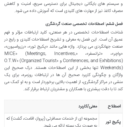
و سیستم های بایگانی دیجیتال برای دسترسی سریع، امنیت و کاهش
مصرف کاغذ نیز از مهارت های کلیدی است که آموزش داده می شود.
فصل ششم: اصطلاحات تخصصی صنعت گردشگری
شناخت اصطلاحات تخصصی در هر صنعتی، کلید ارتباطات مؤثر و فهم
عمیق آن است. این فصل به معرفی و تشریح اصطلاحات کلیدی و رایج در
صنعت جهانگردی می پردازد. واژه هایی مانند «پکیج تور»، «رزرواسیون»،
«واچر»، «ترانسفر»، «MICE» (Meetings, Incentives,
Conferences, and Exhibitions) و «O.T.W» (Organized Tourist
Weekends) تنها بخشی از این اصطلاحات هستند. درک صحیح این
واژگان و چگونگی کاربرد صحیح آن ها در ارتباطات روزمره، برای یک
منشی در مراکز گردشگری، از اهمیت بالایی برخوردار است و به او کمک می
کند تا با دقت بیشتری با همکاران و مشتریان ارتباط برقرار کند.
اصطلاح
معنی/کاربرد
مجموعه ای از خدمات مسافرتی (پرواز، اقامت، گشت) که
پکیج تور
به صورت یک بسته ارائه می شود.