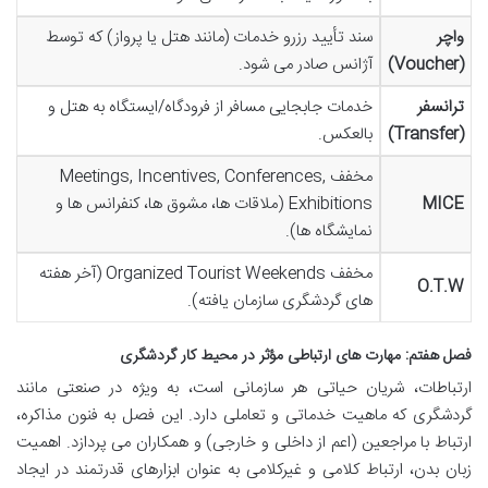
واچر
سند تأیید رزرو خدمات (مانند هتل یا پرواز) که توسط
(Voucher)
آژانس صادر می شود.
ترانسفر
خدمات جابجایی مسافر از فرودگاه/ایستگاه به هتل و
(Transfer)
بالعکس.
مخفف Meetings, Incentives, Conferences,
MICE
Exhibitions (ملاقات ها، مشوق ها، کنفرانس ها و
نمایشگاه ها).
مخفف Organized Tourist Weekends (آخر هفته
O.T.W
های گردشگری سازمان یافته).
فصل هفتم: مهارت های ارتباطی مؤثر در محیط کار گردشگری
ارتباطات، شریان حیاتی هر سازمانی است، به ویژه در صنعتی مانند
گردشگری که ماهیت خدماتی و تعاملی دارد. این فصل به فنون مذاکره،
ارتباط با مراجعین (اعم از داخلی و خارجی) و همکاران می پردازد. اهمیت
زبان بدن، ارتباط کلامی و غیرکلامی به عنوان ابزارهای قدرتمند در ایجاد