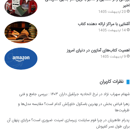
اخیر
20 اردیبهشت 1405
آشنایی با مراکز ارائه دهنده کتاب
14 اردیبهشت 1405
اهمیت کتاب‌های آمازون در دنیای امروز
9 اردیبهشت 1405
نظرات کاربران
شهنام سهراب نژاد
در
نرخ اتحادیه جرثقیل داران ۱۴۰۳ : بررسی جامع و فنی
زهرا فیاض بخش
در
بهترین باسکول خاورکش کدام است؟ مقایسه مدل‌ها و
ظرفیت‌ها
پدرام طاهریان
در
چرا فوم سایلنت زیرسازی لمینت ضروری است؟ مزایای پنهان آن
برای طول عمر کفپوش