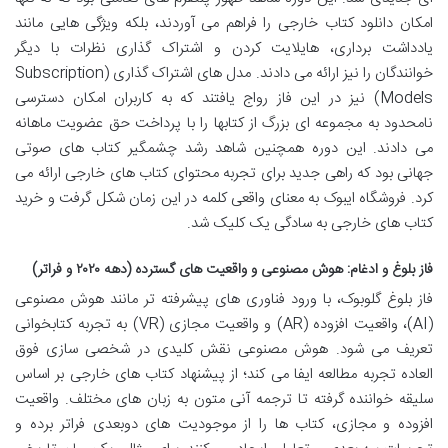
امکان دانلود کتاب خارجی را فراهم می آوردند، بلکه ویژگی هایی مانند
یادداشت برداری، هایلایت کردن و اشتراک گذاری نظرات با دیگر
خوانندگان را نیز ارائه می دادند. مدل های اشتراک گذاری (Subscription
Models) نیز در این فاز رواج یافتند که به کاربران امکان دسترسی
نامحدود به مجموعه ای بزرگ از کتابها را با پرداخت حق عضویت ماهانه
می دادند. این دوره همچنین شاهد رشد چشمگیر کتاب های صوتی
جهانی بود که راهی جدید برای تجربه محتوای کتاب های خارجی ارائه می
کرد. فروشگاه ایبوک به معنای واقعی کلمه در این زمان شکل گرفت و خرید
کتاب های خارجی به سادگی یک کلیک شد.
فاز بلوغ و ادغام: هوش مصنوعی و واقعیت های گسترده (دهه ۲۰۲۰ و فراتر)
فاز بلوغ گلوبوک، با ورود فناوری های پیشرفته تر مانند هوش مصنوعی
(AI)، واقعیت افزوده (AR) و واقعیت مجازی (VR) به تجربه کتابخوانی
تعریف می شود. هوش مصنوعی نقش کلیدی در شخصی سازی فوق
العاده تجربه مطالعه ایفا می کند؛ از پیشنهاد کتاب های خارجی بر اساس
سلیقه خواننده گرفته تا ترجمه آنی متون به زبان های مختلف. واقعیت
افزوده و مجازی، کتاب ها را از موجودیت های دوبعدی فراتر برده و