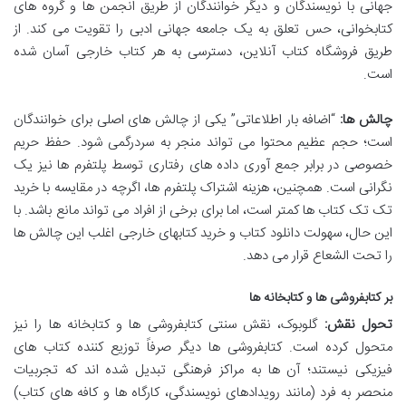
جهانی با نویسندگان و دیگر خوانندگان از طریق انجمن ها و گروه های
کتابخوانی، حس تعلق به یک جامعه جهانی ادبی را تقویت می کند. از
طریق فروشگاه کتاب آنلاین، دسترسی به هر کتاب خارجی آسان شده
است.
چالش ها:
“اضافه بار اطلاعاتی” یکی از چالش های اصلی برای خوانندگان
است؛ حجم عظیم محتوا می تواند منجر به سردرگمی شود. حفظ حریم
خصوصی در برابر جمع آوری داده های رفتاری توسط پلتفرم ها نیز یک
نگرانی است. همچنین، هزینه اشتراک پلتفرم ها، اگرچه در مقایسه با خرید
تک تک کتاب ها کمتر است، اما برای برخی از افراد می تواند مانع باشد. با
این حال، سهولت دانلود کتاب و خرید کتابهای خارجی اغلب این چالش ها
را تحت الشعاع قرار می دهد.
بر کتابفروشی ها و کتابخانه ها
تحول نقش:
گلوبوک، نقش سنتی کتابفروشی ها و کتابخانه ها را نیز
متحول کرده است. کتابفروشی ها دیگر صرفاً توزیع کننده کتاب های
فیزیکی نیستند؛ آن ها به مراکز فرهنگی تبدیل شده اند که تجربیات
منحصر به فرد (مانند رویدادهای نویسندگی، کارگاه ها و کافه های کتاب)