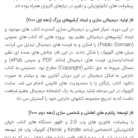
پیشرفت های تکنولوژیکی و تغییر در نیازهای کاربران همراه بوده اند.
فاز اولیه: دیجیتالی سازی و ایجاد آرشیوهای بزرگ (دهه اول ۲۰۰۰)
در این دوره، تمرکز اصلی بر دیجیتالی سازی گسترده کتاب های موجود و
ایجاد آرشیوهای دیجیتالی عظیم بود. پروژه هایی که کتاب های عمومی
(Public Domain) را اسکن و به فرمت های دیجیتال تبدیل می کردند،
بنیان های گلوبوک را شکل دادند. در این فاز، چالش های عمده ای نظیر
استانداردسازی فرمت های دیجیتال (مانند PDF و سپس ePub) و
مسائل مربوط به حق تکثیر (Copyright) مطرح بود. دسترسی به کتاب
خارجی به شکل دیجیتال در این دوران آغازین بود و بیشتر به صورت
دانلود کتاب رایگان یا با محدودیت های قانونی انجام می شد. سایت
گلوبوک در این مرحله، شاید بیشتر به یک کتابخانه دیجیتال عظیم شباهت
داشت که به تدریج مجموعه کتابهای خارجی خود را گسترش می داد.
فاز توسعه: پلتفرم های تعاملی و شخصی سازی (دهه دوم ۲۰۰۰)
با پیشرفت فناوری های وب 2.0 و ظهور دستگاه های کتاب خوان
الکترونیکی اختصاصی (مانند Kindle و Nook)، گلوبوک وارد فاز توسعه
ای جدیدی شد. این دوره شاهد ظهور پلتفرم های تعاملی بود که نه تنها