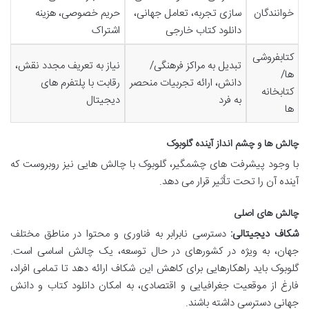
خوانندگان
سازی تجربه، تعامل جهانی،
حریم خصوصی، هزینه
دانلود کتاب خارجی
اشتراک
کتابفروشی
تبدیل به مراکز فرهنگی/
نیاز به تعریف مجدد نقش،
ها/
دانش، ارائه تجربیات منحصر
رقابت با پلتفرم های
کتابخانه
به فرد
دیجیتال
ها
چالش ها و چشم انداز آینده گلوبوک
با وجود پیشرفت های چشمگیر، گلوبوک با چالش هایی نیز روبروست که
آینده آن را تحت تأثیر قرار می دهد.
چالش های اصلی
شکاف دیجیتالی:
دسترسی نابرابر به فناوری و محتوا در مناطق مختلف
جهان، به ویژه در کشورهای در حال توسعه، یک چالش اساسی است.
گلوبوک باید راهکارهایی برای کاهش این شکاف ارائه دهد تا تمامی افراد،
فارغ از موقعیت جغرافیایی و اقتصادی، به امکان دانلود کتاب و دانش
جهانی دسترسی داشته باشند.