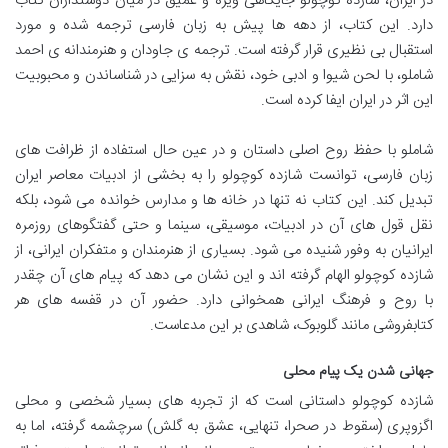
در ایران، شازده کوچولو جایگاهی ویژه و عمیق در میان دوستداران کتاب
دارد. این کتاب، از دهه ها پیش به زبان فارسی ترجمه شده و مورد
استقبال بی نظیری قرار گرفته است. ترجمه ی جاودان و هنرمندانه ی احمد
شاملو، با لحن شیوا و ادبی خود، نقش به سزایی در شناساندن و محبوبیت
این اثر در ایران ایفا کرده است.
شاملو با حفظ روح اصلی داستان و در عین حال استفاده از ظرافت های
زبان فارسی، توانست شازده کوچولو را به بخشی از ادبیات معاصر ایران
تبدیل کند. این کتاب نه تنها در خانه ها و مدارس خوانده می شود، بلکه
نقل قول های آن در ادبیات، موسیقی، سینما و حتی گفتگوهای روزمره
ایرانیان به وفور شنیده می شود. بسیاری از هنرمندان و متفکران ایرانی، از
شازده کوچولو الهام گرفته اند و این نشان می دهد که پیام های آن چقدر
با روح و فرهنگ ایرانی همخوانی دارد. حضور آن در قفسه های هر
کتابفروشی مانند گلوبوک، شاهدی بر این مدعاست.
جهانی شدن یک پیام محلی
شازده کوچولو داستانی است که از تجربه های بسیار شخصی و محلی
اگزوپری (سقوط در صحرا، تنهایی، عشق به گلش) سرچشمه گرفته، اما به