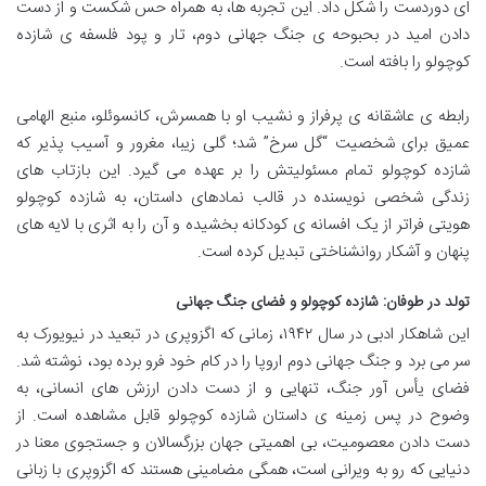
ای دوردست را شکل داد. این تجربه ها، به همراه حس شکست و از دست
دادن امید در بحبوحه ی جنگ جهانی دوم، تار و پود فلسفه ی شازده
کوچولو را بافته است.
رابطه ی عاشقانه ی پرفراز و نشیب او با همسرش، کانسوئلو، منبع الهامی
عمیق برای شخصیت “گل سرخ” شد؛ گلی زیبا، مغرور و آسیب پذیر که
شازده کوچولو تمام مسئولیتش را بر عهده می گیرد. این بازتاب های
زندگی شخصی نویسنده در قالب نمادهای داستان، به شازده کوچولو
هویتی فراتر از یک افسانه ی کودکانه بخشیده و آن را به اثری با لایه های
پنهان و آشکار روانشناختی تبدیل کرده است.
تولد در طوفان: شازده کوچولو و فضای جنگ جهانی
این شاهکار ادبی در سال ۱۹۴۲، زمانی که اگزوپری در تبعید در نیویورک به
سر می برد و جنگ جهانی دوم اروپا را در کام خود فرو برده بود، نوشته شد.
فضای یأس آور جنگ، تنهایی و از دست دادن ارزش های انسانی، به
وضوح در پس زمینه ی داستان شازده کوچولو قابل مشاهده است. از
دست دادن معصومیت، بی اهمیتی جهان بزرگسالان و جستجوی معنا در
دنیایی که رو به ویرانی است، همگی مضامینی هستند که اگزوپری با زبانی