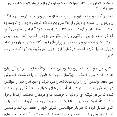
موفقیت تجاری بی نظیر: چرا شازده کوچولو یکی از پرفروش ترین کتاب های
جهان است؟
ارقام و آمار مربوط به فروش و ترجمه شازده کوچولو، خود گواهی بر جایگاه
بی بدیل آن است. با بیش از ۲۰۰ میلیون نسخه فروش جهانی و ترجمه به
بیش از ۲۵۰ زبان و گویش، این کتاب در زمره معدود آثار ادبی قرار می گیرد
که توانسته چنین موفقیتی را در مقیاس جهانی کسب کند. این میزان
فروش، شازده کوچولو را به یکی از
پرفروش ترین کتاب های جهان
در تمام
دوران تبدیل کرده است، در کنار آثاری چون “دن کیشوت” یا “داستان دو
شهر”.
دلایل این موفقیت تجاری چندوجهی است. اولاً، جذابیت فراگیر آن برای
هر دو گروه سنی کودک و بزرگسال، بازار مخاطبان آن را به شدت گسترش
می دهد. والدین آن را برای کودکانشان می خرند و خودشان نیز از خواندن
دوباره اش لذت می برند. ثانیاً، پیام های جهانی و فرامکانی آن، باعث
شده تا در هر گوشه ای از دنیا، با فرهنگ ها و مردمان مختلف ارتباط برقرار
کند. ثالثاً، قدرت نمادین و قابلیت تفسیرپذیری بالای آن، این کتاب را به
اثری تبدیل کرده که هر بار خواندنش، تازگی خود را حفظ می کند و همین
امر به بازخوانی های متعدد و خرید نسخه های مختلف (مانند نسخه های