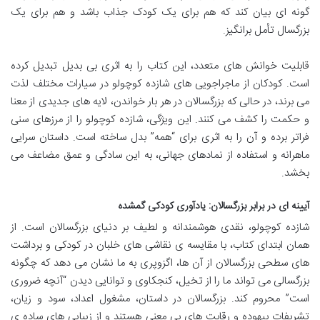
گونه ای بیان کند که هم برای یک کودک جذاب باشد و هم برای یک
بزرگسال تأمل برانگیز.
قابلیت خوانش های متعدد، این کتاب را به اثری بی بدیل تبدیل کرده
است. کودکان از ماجراجویی های شازده کوچولو در سیارات مختلف لذت
می برند، در حالی که بزرگسالان در هر بار خواندن، لایه های جدیدی از معنا
و حکمت را کشف می کنند. این ویژگی، شازده کوچولو را از مرزهای سنی
فراتر برده و آن را به اثری برای “همه” بدل ساخته است. داستان سرایی
ماهرانه و استفاده از نمادهای جهانی، به این سادگی و عمق مضاعف می
بخشد.
آیینه ای در برابر بزرگسالان: یادآوری کودکی گمشده
شازده کوچولو، نقدی هوشمندانه و لطیف بر دنیای بزرگسالان است. از
همان ابتدای کتاب، با مقایسه ی نقاشی های خلبان در کودکی و برداشت
های سطحی بزرگسالان از آن ها، اگزوپری به ما نشان می دهد که چگونه
بزرگسالی می تواند ما را از تخیل، کنجکاوی و توانایی دیدن “آنچه ضروری
است” محروم کند. بزرگسالان در داستان، مشغول اعداد، سود و زیان،
تشریفات بیهوده و رقابت های بی معنی هستند و از زیبایی های ساده ی