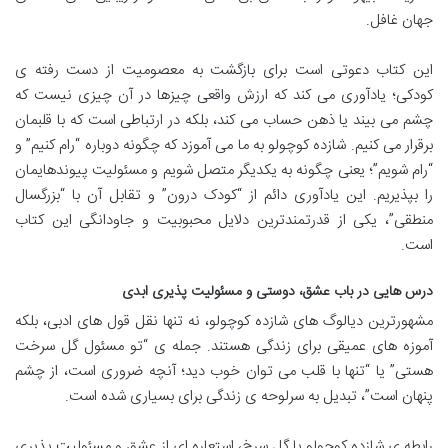
جهان غافل.
این کتاب دعوتی است برای بازگشت به معصومیت از دست رفته ی
کودکی؛ یادآوری می کند که ارزش واقعی چیزها در آن چیزی نیست که
چشم می بیند یا ذهن حساب می کند، بلکه در ارتباطی است که با قلبمان
برقرار می کنیم. شازده کوچولو به ما می آموزد که چگونه دوباره “رام کنیم” و
“رام شویم”؛ یعنی چگونه به یکدیگر متصل شویم و مسئولیت پیوندهایمان
را بپذیریم. این یادآوری دائم از “کودک درون” و تقابل آن با “بزرگسال
منطقی”، یکی از قدرتمندترین دلایل محبوبیت و جاودانگی این کتاب
است.
درس هایی در باب عشق، دوستی و مسئولیت پذیری ابدی
مشهورترین دیالوگ های شازده کوچولو، نه تنها نقل قول های ادبی، بلکه
آموزه های عمیقی برای زندگی هستند. جمله ی “تو مسئول گل سرخت
هستی” یا “تنها با قلب می توان خوب دید؛ آنچه ضروری است، از چشم
پنهان است”، تبدیل به سرلوحه ی زندگی برای بسیاری شده است.
رابطه ی شازده کوچولو با گل سرخ، استعاره ای از عشق و مسئولیت پذیری