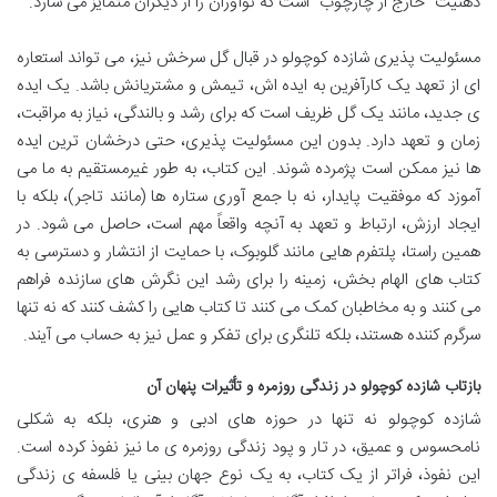
ذهنیت “خارج از چارچوب” است که نوآوران را از دیگران متمایز می سازد.
مسئولیت پذیری شازده کوچولو در قبال گل سرخش نیز، می تواند استعاره
ای از تعهد یک کارآفرین به ایده اش، تیمش و مشتریانش باشد. یک ایده
ی جدید، مانند یک گل ظریف است که برای رشد و بالندگی، نیاز به مراقبت،
زمان و تعهد دارد. بدون این مسئولیت پذیری، حتی درخشان ترین ایده
ها نیز ممکن است پژمرده شوند. این کتاب، به طور غیرمستقیم به ما می
آموزد که موفقیت پایدار، نه با جمع آوری ستاره ها (مانند تاجر)، بلکه با
ایجاد ارزش، ارتباط و تعهد به آنچه واقعاً مهم است، حاصل می شود. در
همین راستا، پلتفرم هایی مانند گلوبوک، با حمایت از انتشار و دسترسی به
کتاب های الهام بخش، زمینه را برای رشد این نگرش های سازنده فراهم
می کنند و به مخاطبان کمک می کنند تا کتاب هایی را کشف کنند که نه تنها
سرگرم کننده هستند، بلکه تلنگری برای تفکر و عمل نیز به حساب می آیند.
بازتاب شازده کوچولو در زندگی روزمره و تأثیرات پنهان آن
شازده کوچولو نه تنها در حوزه های ادبی و هنری، بلکه به شکلی
نامحسوس و عمیق، در تار و پود زندگی روزمره ی ما نیز نفوذ کرده است.
این نفوذ، فراتر از یک کتاب، به یک نوع جهان بینی یا فلسفه ی زندگی