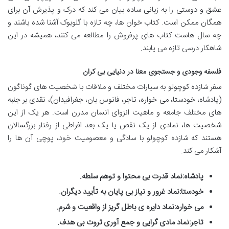
عشق و دوستی را به زبانی ساده بیان می کند که درک و پذیرش آن برای
همگان ممکن است. کتاب خوان ها، چه تازه با گلوبوک آشنا شده باشند و
چه سال هاست کتاب های پرفروش را مطالعه می کنند، همیشه در این
شاهکار درسی تازه می یابند.
فلسفه وجودی و جستجوی معنا در دنیایی بی کران
سفر شازده کوچولو به سیارات مختلف و ملاقات با شخصیت های گوناگون
(پادشاه، خودستا، می خواره، تاجر، فانوس بان، جغرافیدان)، نقدی بر جنبه
های مختلف جامعه و ماهیت انزوای انسان مدرن است. هر یک از این
شخصیت ها، نمادی از یک نقص یا یک بعد افراطی از رفتار بزرگسالان
هستند که شازده کوچولو با سادگی و معصومیت خود، پوچی آن ها را
آشکار می کند.
پادشاه:
نماد قدرت بی محتوا و توهم سلطه.
خودستا:
نماد غرور و نیاز بی پایان به تأیید دیگران.
می خواره:
نماد دایره ی باطل گریز از واقعیت و شرم.
تاجر:
نماد مادی گرایی و جمع آوری ثروت بی هدف.