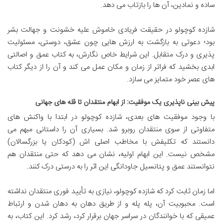
ساده و نمادین، آن ها را بازتاب می دهد.
شازده کوچولو در حقیقت فریادی خاموش علیه خشونت و جهالت بشر
بود؛ دعوتی به بازگشت به ارزش هایی چون عشق، دوستی، مسئولیت
پذیری و درک متقابل. این شرایط خاص نگارش، به کتاب عمق و اصالتی
ابدی بخشید که فراتر از زمان و مکان عمل می کند و آن را از دیگر کتاب
های عصر خود متمایز می سازد.
پیش بینی ناپذیری یک موفقیت: از ابهام منتقدان تا قله های جهانی
با وجود موفقیت های بعدی، شازده کوچولو در ابتدا با واکنش های
متفاوتی از سوی منتقدان روبرو شد. بسیاری آن را داستانی مبهم می
دانستند که تکلیفش با مخاطب اصلی اش (کودکان یا بزرگسالان)
مشخص نیست. این ابهام اولیه، نشان می دهد که حتی منتقدان هم
نتوانستند عمق و پتانسیل جاودانگی این اثر را به درستی درک کنند.
اما زمان ثابت کرد که شازده کوچولو، نیازی به تأیید فوری منتقدان نداشته
است. محبوبیت آن، پله پله و از طریق دهان به دهان شدن و ارتباط
عمیقی که با خوانندگان در سراسر جهان برقرار کرد، رشد کرد. این کتاب، به