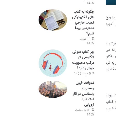
1405
چگونه به کتاب
های الکترونیکی
با رنج
کمیاب خارجی
زشمند به شما می آموزد
دسترسی پیدا
کنیم؟
11 خرداد
ذیرش و
1405
ائه می
چرا کتاب صوتی
لی افکار،
انگلیسی اثر
به فرد
مرکب محبوبیت
جهانی دارد؟
 کامل،
5 خرداد 1405
تحولات قرون
وسطی و
رنسانس در آثار
ت روان
استاندارد
. کتاب
اروپایی
ت ذهن و
31 اردیبهشت
1405