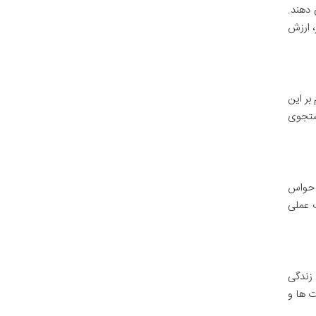
می دهند.
، ارزش
بر این
ستجوی
وانیم حواس
ت عملی
 زندگی
ت ها و