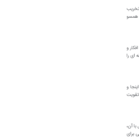
 تخریب
ش همسو
ییر افکار و
 ای را
ینجا و
تقویت
با آن،
ی برای