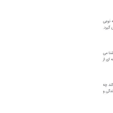
ه نوعی
گیرد.
واننده را با مفاهیم کلیدی درمان مبتنی بر پذیرش و تعهد (ACT) آشنا می
 ای از
ند چه
ندگی و