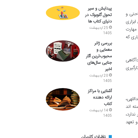
پیدایش و سیر
احتی و
تحول گلوبوک در
دنیای کتاب ها
ابزاری
25 اردیبهشت
 مهارت
1405
اری که
بررسی ژانر
معمایی و
محبوب‌ترین آثار
دآگاهی
جنایی سال‌های
ارگیری
اخیر
20 اردیبهشت
1405
آشنایی با مراکز
ارائه دهنده
للهی،
کتاب
ته اند
14 اردیبهشت
ندارد،
1405
و تعهد
نظرات کاربران