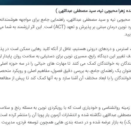
ده زهرا محبوبی نیه، سید مصطفی عبداللهی )
محبوبی نیه و سید مصطفی عبداللهی، راهنمایی جامع برای مواجهه هوشمندانه 
های زندگی و دستیابی به آرامش پایدار از طریق رویکرد نوین درمان مبتنی بر پذیرش و تعهد (ACT) است. این اثر ار
یید.
ب، استرس و دردهای درونی هستیم، غافل از آنکه کلید رهایی ممکن است در پ
 تغییر این دیدگاه رایج، مسیری نوین برای دستیابی به سلامت روان پایدار ار
رفی رویکرد پذیرش و تعهد (ACT)، نویسندگان به خوانندگان کمک می کنند تا مهارت های حیاتی را در سه حوزه اص
عنوان یک راهنمای جامع، به بررسی دقیق فصول، مفاهیم اصلی و رویکرد منحصر 
انندگان را با ابعاد مختلف آن آشنا سازد و به آنها کمک کند تا پیش از مطالعه
در زمینه روانشناسی و خودیاری است که با رویکردی نوین به مسئله رنج و سلام
صطفی عبداللهی نگاشته شده و انتشارات آزمون یار پویا آن را منتشر کرده است
صفحه (نسخه الکترونیک) به بازار عرضه شده و در دسته بندی هایی همچون توسعه فردی، مدیری