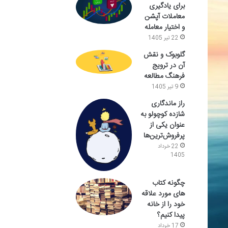
برای یادگیری
معاملات آپشن
و اختیار معامله
22 تیر 1405
گلوبوک و نقش
آن در ترویج
فرهنگ مطالعه
9 تیر 1405
راز ماندگاری
شازده کوچولو به
عنوان یکی از
پرفروش‌ترین‌ها
22 خرداد
1405
چگونه کتاب
های مورد علاقه
خود را از خانه
پیدا کنیم؟
17 خرداد