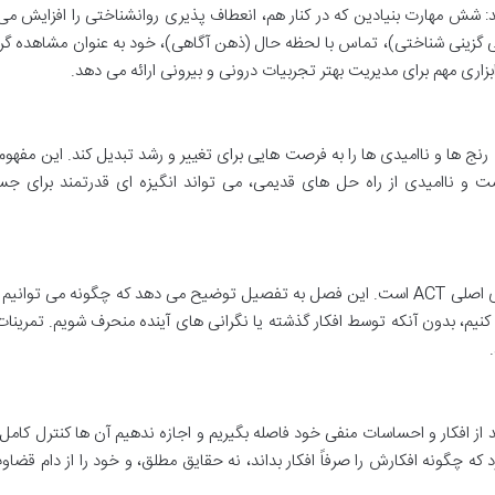
ویکرد ACT را معرفی می کند: شش مهارت بنیادین که در کنار هم، انعطاف پذیری روانشناختی را افزایش 
گزینی شناختی)، تماس با لحظه حال (ذهن آگاهی)، خود به عنوان مشاهده گر
بزاری مهم برای مدیریت بهتر تجربیات درونی و بیرونی ارائه می دهد.
نج ها و ناامیدی ها را به فرصت هایی برای تغییر و رشد تبدیل کند. این مفهوم 
ت و ناامیدی از راه حل های قدیمی، می تواند انگیزه ای قدرتمند برای ج
ذهن آگاهی یا توجه به لحظه حال، یکی از ستون های اصلی ACT است. این فصل به تفصیل توضیح می دهد که چگونه می ت
 کنیم، بدون آنکه توسط افکار گذشته یا نگرانی های آینده منحرف شویم. تمرینا
ز افکار و احساسات منفی خود فاصله بگیریم و اجازه ندهیم آن ها کنترل کامل
که چگونه افکارش را صرفاً افکار بداند، نه حقایق مطلق، و خود را از دام قضاو