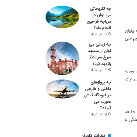
چه تفریحاتی
می توان در
دریاچه فراخین
انجام داد؟
 و با فینال در ایست رادرفورد، نیوجرسی در ۱۹ ژوئیه به پایان
19 تیر 1404
 تیم ملی
چه زمانی می
توان از مسجد
سرخ سریلانکا
بازدید کرد؟
19 تیر 1404
 رسانه
 برای
چه پروازهای
داخلی و خارجی
در فرودگاه کیش
صورت می
گیرند؟
 جامعه
18 تیر 1404
نگی و
نظرات کاربران