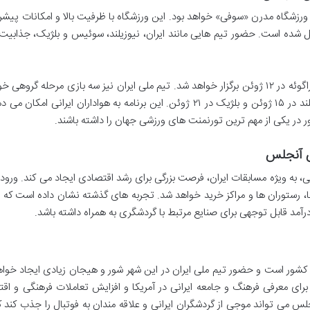
جلس میزبان هشت دیدار جام جهانی ۲۰۲۶ در ورزشگاه مدرن «سوفی» خواهد بود. این ورزشگاه با ظرفیت بالا و امکانات پی
ل شده است. حضور تیم هایی مانند ایران، نیوزیلند، سوئیس و بلژیک، جذابیت
بازی افتتاحیه این ورزشگاه بین تیم های آمریکا و پاراگوئه در ۱۲ ژوئن برگزار خواهد شد. تیم ملی ایران نیز سه بازی مرحله گرو
این ورزشگاه انجام خواهد داد، از جمله دیدار با نیوزیلند در ۱۵ ژوئن و بلژیک در ۲۱ ژوئن. این برنامه به هواداران ایرانی 
 در یکی از مهم ترین تورنمنت های ورزشی جهان را داشته باشند.
س آنجلس
 به ویژه مسابقات ایران، فرصت بزرگی برای رشد اقتصادی ایجاد می کند. ورود 
رستوران ها و مراکز خرید خواهد شد. تجربه های گذشته نشان داده است که ب
رآمد قابل توجهی برای صنایع مرتبط با گردشگری به همراه داشته باشد.
کشور است و حضور تیم ملی ایران در این شهر شور و هیجان زیادی ایجاد خواه
ای معرفی فرهنگ و جامعه ایرانی در آمریکا و افزایش تعاملات فرهنگی و اق
 می تواند موجی از گردشگران ایرانی و علاقه مندان به فوتبال را جذب کند ک