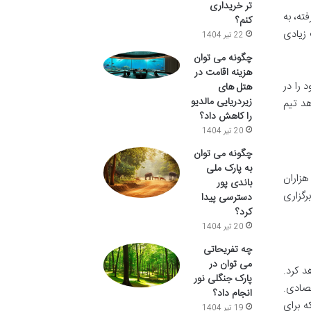
تر خریداری
شرفته، به
کنم؟
 زیادی
22 تیر 1404
چگونه می توان
هزینه اقامت در
هی خود را در
هتل های
زیردریایی مالدیو
امکان می دهد تیم
را کاهش داد؟
20 تیر 1404
چگونه می توان
به پارک ملی
هزاران
باندی پور
رگزاری
دسترسی پیدا
کرد؟
20 تیر 1404
چه تفریحاتی
می توان در
د کرد.
پارک جنگلی نور
تصادی.
انجام داد؟
ه برای
19 تیر 1404