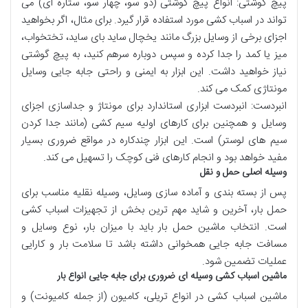
پیچ گوشتی
:
انواع پیچ گوشتی
(دو سو، چهار سو، ستاره ای) می
تواند در
اسباب کشی
مورد استفاده قرار گیرد. برای مثال، اگر بخواهید
اجزای برخی از وسایل بزرگ
مانند
یخچال ساید بای ساید
،
تختخواب
،
میز
یا
کمد
را
جدا کرده
و سپس دوباره
سرهم کنید
، به
پیچ گوشتی
نیاز خواهید داشت. این
ابزار
به
ایمنی
و
راحتی جابه جایی
وسایل
مونتاژی
کمک می کند.
انبردست
:
انبردست
ابزاری استاندارد
برای
مونتاژ
و
جداسازی اجزای
وسایل
و همچنین برای
کارهای اولیه سیم کشی
(مانند جدا کردن
سیم های لوستر
) است. این
ابزار چندکاره
در
مواقع ضروری
بسیار
مفید
خواهد بود و
انجام کارهای فنی کوچک
را
تسهیل
می کند.
وسیله اصلی حمل و نقل
پس از
بسته بندی
و آماده سازی
وسایل
،
وسیله نقلیه مناسب
برای
حمل بار
، آخرین و شاید
مهم ترین بخش
از
تجهیزات اسباب کشی
است. انتخاب
ماشین حمل بار
باید با
میزان بار
،
نوع وسایل
و
مسافت جابه جایی
همخوانی داشته باشد تا
سلامت بار
و
کارایی
عملیات
تضمین شود.
ماشین اسباب کشی وسیله ای ضروری برای جابه جایی انواع بار
ماشین اسباب کشی
در
انواع تریلی
،
کامیون
(از جمله
کامیونت
) و