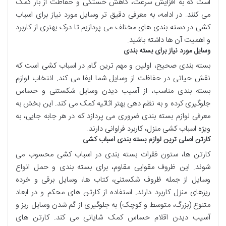
است که به
افزایش سرعت
،
کاهش خستگی
و
حفاظت از بار
کمک
می کنند. در ادامه، به معرفی دقیق تر
وسایل مورد نیاز برای اسباب
کشی
در دسته بندی های مختلف می پردازیم تا درک بهتری از کاربرد
و اهمیت آن ها داشته باشید.
وسایل مورد نیاز برای بسته بندی
بسته بندی صحیح، اولین و مهم ترین گام در
اسباب کشی
است که
نقش حیاتی در
حفاظت از وسایل
شما ایفا می کند. انتخاب
لوازم
بسته بندی
مناسب، از آسیب دیدن
وسایل شکستنی
و
حساس
جلوگیری کرده و به
نظم دهی
بهتر
اثاثیه
کمک می کند. این بخش به
معرفی
لوازم بسته بندی
ضروری می پردازد که در هر
جابه جایی
، به
ویژه
اسباب کشی منزل
، کاربرد فراوانی دارند.
کارتن اصلی ترین لوازم بسته بندی اسباب کشی
کارتن ها
، ستون فقرات
بسته بندی
در
اسباب کشی
محسوب می
شوند. این
ظروف مقوایی
مقاوم
، برای
بسته بندی
و
حمل انواع
وسایل
از جمله
ظروف شکستنی
،
کتاب ها
،
وسایل برقی
و
خرده
ریزهای منزل
کاربرد دارند. استفاده از
کارتن های محکم
و در
ابعاد
متنوع
(بزرگ، متوسط و کوچک) به
جلوگیری از گم شدن وسایل ریز
و
آسیب دیدن
اقلام
حساس
کمک شایانی می کند.
کارتن های