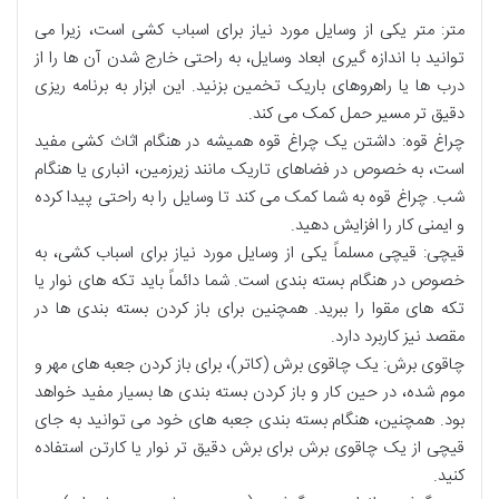
متر
:
متر
یکی از
وسایل مورد نیاز برای اسباب کشی
است، زیرا می
توانید با
اندازه گیری ابعاد وسایل
، به
راحتی
خارج شدن
آن ها را از
درب ها
یا
راهروهای باریک
تخمین
بزنید. این
ابزار
به
برنامه ریزی
دقیق تر
مسیر حمل
کمک می کند.
چراغ قوه
: داشتن یک
چراغ قوه
همیشه در هنگام
اثاث کشی مفید
است، به خصوص در
فضاهای تاریک
مانند
زیرزمین
،
انباری
یا هنگام
شب
.
چراغ قوه
به شما کمک می کند تا
وسایل
را به
راحتی پیدا
کرده
و
ایمنی
کار
را
افزایش
دهید.
قیچی
:
قیچی
مسلماً
یکی از
وسایل مورد نیاز برای اسباب کشی
، به
خصوص در هنگام
بسته بندی
است. شما دائماً باید
تکه های نوار
یا
تکه های مقوا
را
ببرید
. همچنین برای
باز کردن بسته بندی ها
در
مقصد نیز
کاربرد
دارد.
چاقوی برش
: یک
چاقوی برش
(کاتر)، برای
باز کردن جعبه های مهر و
موم شده
، در حین
کار
و
باز کردن بسته بندی ها
بسیار مفید
خواهد
بود. همچنین، هنگام
بسته بندی جعبه های خود
می توانید به جای
قیچی
از یک
چاقوی برش
برای
برش دقیق تر
نوار
یا
کارتن
استفاده
کنید.