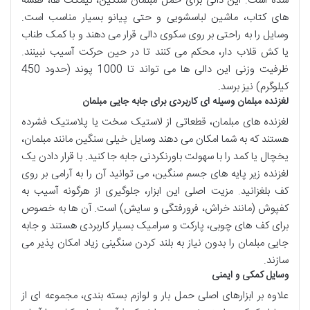
شده است. این
دالی
برای
حمل مبلمان سنگین
،
نیمکت ها
،
قفسه
های کتاب
،
ماشین لباسشویی
و حتی
پیانو
بسیار مناسب
است.
وسایل
را به
راحتی
بر روی
سکوی دالی
قرار می دهند و با کمک
طناب
یا
کش قلاب دار
،
محکم
می کنند تا در حین
حرکت
آسیب نبینند
.
ظرفیت وزنی
این
دالی ها
می تواند تا 1000 پوند (حدود 450
کیلوگرم) نیز برسد.
لغزنده مبلمان وسیله ای کاربردی برای جابه جایی مبلمان
لغزنده های مبلمان
،
قطعاتی
از
لاستیک سخت
یا
پلاستیک فشرده
هستند که به شما امکان می دهند
وسایل خیلی سنگین
مانند
مبلمان
،
یخچال
یا
کمد
را با
سهولت باورنکردنی
جابه جا
کنید. با قرار دادن یک
لغزنده
زیر
پایه های جسم سنگین
، می توانید آن را به
آرامی
بر روی
کف بلغزانید
.
مزیت اصلی
این
ابزار
،
جلوگیری از هرگونه آسیب
به
کفپوش
(مانند
خراش
،
فرورفتگی
و
سایش
) است. آن ها به خصوص
برای
کف های چوبی
،
پارکت
و
سرامیک
بسیار کاربردی
هستند و
جابه
جایی
مبلمان
را بدون
نیاز به بلند کردن
سنگینی
زیاد
امکان پذیر
می
سازند.
وسایل کمکی و ایمنی
علاوه بر
ابزارهای اصلی حمل بار
و
لوازم بسته بندی
، مجموعه ای از