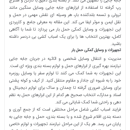
جابه جایی را تسهیل می کنند. از
بسته بندی
دقیق با
کارتن
و
استرچ
رپ
گرفته تا استفاده از
ابزارهای جابه جایی وسایل سنگین
مانند
ترولی
و
تسمه بلندکننده بار
، هر وسیله ای نقش مهمی در
حمل و
نقل
ایمن و موثر ایفا می کند. این مقاله به معرفی جامع و کاربردی
این
تجهیزات و وسایل کمکی حمل بار
می پردازد تا شما با آگاهی
کامل، بهترین انتخاب ها را برای یک
اسباب کشی بی دردسر
داشته
باشید.
تجهیزات و وسایل کمکی حمل بار
مدیریت و انتقال
وسایل شخصی
و اثاثیه در جریان جابه جایی
نیازمند بهره گیری از
ابزارهای حمل
و
لوازم بسته بندی
ویژه ای است.
این
تجهیزات
به شما کمک می کنند تا
لوازم سفر
یا
وسایل روزمره
خود را به شیوه ای
جادار
و
مقاوم
منتقل کنید. از
کیف
و
کوله پشتی
برای
وسایل ضروری
گرفته تا
چمدان
و
ساک
برای
لوازم دیجیتال
و
اسناد و مدارک
، انتخاب صحیح هر کدام از این
ابزارهای حمل
به
نظم
دهی
و
راحتی
شما کمک شایانی می کند.
فرایند اسباب کشی شامل مراحل مختلفی است که از
جمع آوری
و
دسته بندی
اقلام شروع شده و با
بسته بندی
،
حمل
و
جابه جایی
به
پایان می رسد. هر یک از این مراحل نیازمند
تجهیزات
و
لوازم
خاصی