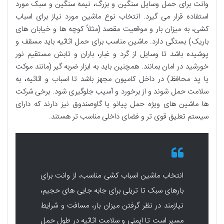
وانت
برای
حمل وسایل سنگین
و
بزرگ
،
نیمه سنگین
و
سبک
مورد
استفاده قرار می گیرد.
انتخاب نوع ماشین
مورد نیاز برای اسباب
کشی
، به
میزان بار
و
موقعیت مقصد
(مثلاً
کوچه ها و خیابان های
باریک
) بستگی دارد.
ماشین مناسب برای حمل اثاثیه
باید
مسقف
و
پوشیده
باشد تا
وسایل
از
گرد و غبار
،
باران
و
تابش مستقیم نور
خورشید
در
امان بمانند
. همچنین باید به
ابزار ضربه گیر
(مانند
موکت
یا
پد محافظ
) در داخل
کامیون
مجهز باشد تا
اسباب و اثاثیه
، به
سلامت حمل
شوند و از
برخورد
و
آسیب
جلوگیری
شود. برخی شرکت
ها
ماشین های ویژه حمل پیانو
یا
گاوصندوق
نیز دارند که دارای
سیستم تعلیق قوی تر
و
فضای داخلی مناسب تر
هستند.
انتخاب ماشین اسباب کشی مناسب، از وانت برای
بارهای سبک تا تریلی برای جابه جایی های حجیم،
نیازمند در نظر گرفتن میزان بار، مسافت و شرایط
مسیر است تا ایمنی و سلامت اثاثیه در طول حمل