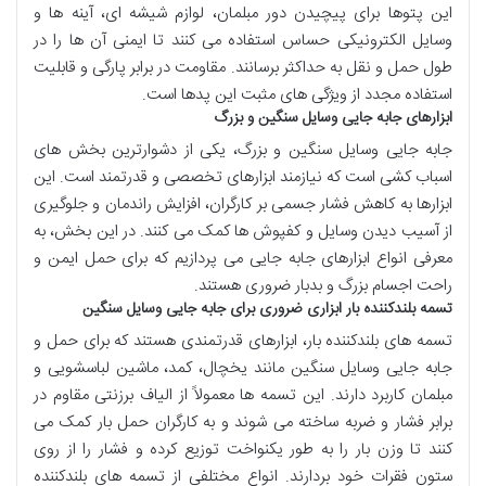
این
پتوها
برای
پیچیدن دور مبلمان
،
لوازم شیشه ای
،
آینه ها
و
وسایل الکترونیکی حساس
استفاده می کنند تا
ایمنی
آن ها را در
طول
حمل و نقل
به حداکثر برسانند.
مقاومت
در برابر
پارگی
و
قابلیت
استفاده مجدد
از ویژگی های مثبت این
پدها
است.
ابزارهای جابه جایی وسایل سنگین و بزرگ
جابه جایی وسایل سنگین
و
بزرگ
، یکی از دشوارترین بخش های
اسباب کشی
است که نیازمند
ابزارهای تخصصی
و
قدرتمند
است. این
ابزارها
به
کاهش فشار جسمی
بر
کارگران
،
افزایش راندمان
و
جلوگیری
از آسیب دیدن وسایل
و
کفپوش ها
کمک می کنند. در این بخش، به
معرفی انواع
ابزارهای جابه جایی
می پردازیم که برای
حمل ایمن
و
راحت
اجسام بزرگ
و
بدبار
ضروری هستند.
تسمه بلندکننده بار ابزاری ضروری برای جابه جایی وسایل سنگین
تسمه های بلندکننده بار
،
ابزارهای قدرتمندی
هستند که برای
حمل و
جابه جایی وسایل سنگین
مانند
یخچال
،
کمد
،
ماشین لباسشویی
و
مبلمان
کاربرد دارند. این
تسمه ها
معمولاً از
الیاف برزنتی
مقاوم
در
برابر
فشار
و
ضربه
ساخته می شوند و به
کارگران حمل بار
کمک می
کنند تا
وزن بار
را به طور
یکنواخت
توزیع
کرده و
فشار
را از روی
ستون فقرات
خود بردارند. انواع مختلفی از
تسمه های بلندکننده