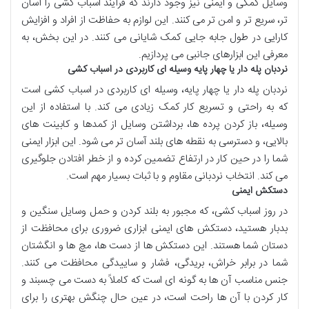
وسایل کمکی
و
ایمنی
نیز وجود دارند که
فرآیند اسباب کشی
را
آسان
تر
،
سریع تر
و
امن تر
می کنند. این
لوازم
به
حفاظت از افراد
و
افزایش
کارایی
در طول
جابه جایی
کمک شایانی می کنند. در این بخش، به
معرفی این
ابزارهای جانبی
می پردازیم.
نردبان پله دار یا چهار پایه وسیله ای کاربردی در اسباب کشی
نردبان پله دار
یا
چهار پایه
،
وسیله ای کاربردی
در
اسباب کشی
است
که به
راحتی
و
تسریع کار
کمک زیادی می کند. با استفاده از این
وسیله
،
باز کردن پرده ها
،
برداشتن وسایل
از
کمدها
و
کابینت های
بالایی
، و دسترسی به
نقطه های بلند
آسان تر
می شود. این
ابزار
ایمنی
شما را در حین
کار در ارتفاع
تضمین کرده و از
خطر افتادن
جلوگیری
می کند.
انتخاب نردبانی
مقاوم
و
با ثبات
بسیار مهم
است.
دستکش ایمنی
در روز
اسباب کشی
، که مجبور به
بلند کردن
و
حمل وسایل سنگین
و
بدبار
هستید،
دستکش های ایمنی
ابزاری ضروری
برای
محافظت از
دستان شما
هستند. این
دستکش ها
از
دست ها
،
مچ ها
و
انگشتان
شما در برابر
خراش
،
بریدگی
،
فشار
و
ساییدگی
محافظت می کنند.
جنس
مناسب
آن ها به گونه ای است که کاملاً به
دست می چسبند
و
کار کردن با آن ها راحت
است، در عین حال
چنگش
بهتری را برای