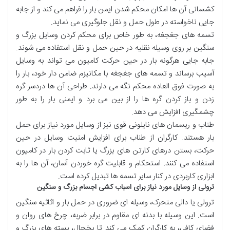
کشسانی
آن ها امکان
محکم شدن ایمن
بار
را فراهم می کند و از
جابه
جایی ناخواسته
در طول
حمل و نقل
جلوگیری می نماید.
تسمه های جغجغه
، به طور خاص برای
محکم کردن وسایل بزرگ
و
سنگین
بر روی
وسیله نقلیه
در حین
حمل و نقل
استفاده می شوند.
جابه جایی
هرگونه
بار
در حین
حرکت
کامیون
می تواند به
وسایل
آسیب
برساند و
تسمه های جغجغه
با
مکانیزم ضامن دار
خود،
بار
را
به صورت
فوق العاده محکم
نگه می دارند.
طراحی
آن ها
دردسر گره
زدن
و
باز کردن گره ها
را از بین می برد و
ایمنی
بار
را به طور
چشمگیری
افزایش
می دهد.
طناب
و
ریسمان های نایلونی قوی
نیز از
وسایل مورد نیاز برای حمل
بار
هستند.
کارگران
از
طناب
برای
افزایش امنیت وسایل
در حین
حرکت
،
بستن درهای کارتن های بزرگ
یا
ثابت کردن
بار
در
کامیون
استفاده می کنند.
استحکام
و
قابلیت گره خوردن آسان
، آن ها را به
ابزاری کاربردی
در کنار سایر
تسمه ها
تبدیل کرده است.
ترولی از وسایل مورد نیاز برای اسباب کشی اجسام بزرگ و سنگین
ترولی
یا
دالی متحرک
،
وسیله ای
ضروری
در
حمل بار
و
اثاثیه سنگین
است. این
وسیله
با
بدنه ای مقاوم
در برابر
ضربه
،
چرخ های روان
و
فضای کافی
، به
کارگران
کمک می کند تا
یخچال
،
بسته های بزرگ
و