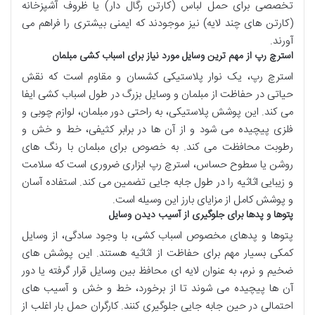
تخصصی
برای
حمل لباس
(کارتن رگال دار) یا
ظروف آشپزخانه
(کارتن های چند لایه) نیز موجودند که
ایمنی
بیشتری
را فراهم می
آورند.
استرچ رپ از مهم ترین وسایل مورد نیاز برای اسباب کشی مبلمان
استرچ رپ
، یک
نوار پلاستیکی
کشسان
و
مقاوم
است که نقش
حیاتی در
حفاظت از مبلمان
و
وسایل بزرگ
در طول
اسباب کشی
ایفا
می کند. این
پوشش پلاستیکی
، به راحتی دور
مبلمان
،
لوازم چوبی
و
فلزی
پیچیده می شود و از آن ها در برابر
کثیفی
،
خط و خش
و
رطوبت
محافظت می کند. به خصوص برای
مبلمان با رنگ های
روشن
یا
سطوح حساس
،
استرچ رپ
ابزاری ضروری
است که
سلامت
و
زیبایی
اثاثیه
را در طول
جابه جایی
تضمین می کند.
استفاده آسان
و
پوشش کامل
از مزایای بارز این
وسیله
است.
پتوها و پدها برای جلوگیری از آسیب دیدن وسایل
پتوها
و
پدهای مخصوص اسباب کشی
، با وجود سادگی، از
وسایل
کمکی
بسیار مهم برای
حفاظت از اثاثیه
هستند. این
پوشش های
ضخیم
و
نرم
، به عنوان
لایه ای محافظ
بین
وسایل
قرار گرفته یا دور
آن ها پیچیده می شوند تا از
برخورد
،
خط و خش
و
آسیب های
احتمالی
در حین
جابه جایی
جلوگیری کنند.
کارگران حمل بار
اغلب از