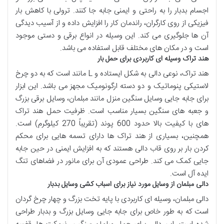
اجسام بدبار
را به
راحتی
و
ایمنی
جابه جا
کنند.
ترولی
با
کاهش بار
فیزیکی
از روی
کارگران
،
راندمان کار
را
افزایش
داده و از
آسیب دیدگی
آن ها
جلوگیری
می کند. این
وسیله
در
انواع برقی
و
دستی
موجود
است و در
مکان های مختلف
قابل استفاده می باشد.
هند تراک وسیله ای کاربردی برای حمل بار
هند تراک
، نوعی
دالی
به شکل
ایستاده
و
L
مانند است که به دو
چرخ
لاستیکی پنوماتیک
و دو
دسته ارگونومیک
مجهز می باشد. این
ابزار
برای
جابه جایی وسایل سنگین منزل
مانند
مبلمان
،
وسایل برقی بزرگ
و
جعبه های سنگین
بسیار مناسب
است.
ظرفیت حمل
هند تراک
های با کیفیت
بالا حدود 600 پوند (تقریباً 270 کیلوگرم) است.
همچنین، بسیاری از
هند تراک ها
دارای
تسمه هایی
برای
محکم
کردن بار
بر روی
قاب دالی
هستند که به
افزایش ایمنی
در حین
جابه
جایی
کمک می کند.
طراحی
عمودی
آن برای
مانور
در
فضاهای تنگ
ایده آل است.
دالی مبلمان از وسایل مورد نیاز برای اسباب کشی وسایل بدبار
دالی مبلمان
،
وسیله ای کاربردی
با
پایه تخت بزرگ
و
چهار چرخ گردان
است که به طور خاص برای
جابه جایی وسایل بزرگ
و
بدبار
طراحی