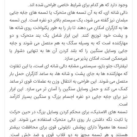
وجود دارد که هر کدام برای شرایط خاصی طراحی شده اند.
دالی شانه ای
، که به آن
تسمه های متحرک
یا
تسمه های جابه جایی
مبلمان
نیز گفته می شود، یک
سیستم بالابر دو نفره
است. این
تسمه
ها
به
کارگران
امکان می دهند تا
بار
را به طور
یکنواخت
روی
شانه ها
و
پشت
خود
توزیع
کنند. این
ابزار
شامل یک
بند متحرک
و دو
مهارکننده
است که به وسیله
سگک
به هم متصل می شوند و
جابه
جایی وسایل سنگین
را که بلند کردن آن ها به تنهایی
دشوار
یا
غیرممکن
است،
امکان پذیر
می سازد.
لیفتراک جلو بازو
، سیستمی مشابه
دالی شانه ای
است، با این تفاوت
که
مهارکننده ها
به جای
پشت
و
شانه ها
، به
ساعد
کارگران حمل بار
متصل می شوند. این
طراحی
به
انتقال وزن
به
عضلات قوی تر ساعد
کمک می کند و
حمل وسایل سنگین
را
آسان تر
می سازد. این
ابزار
نیز برای
جابه جایی دو نفره
اجسام بزرگ
و
سنگین
بسیار کارآمد
است.
تسمه های الاستیک
، برای
محکم کردن وسایل بزرگ
در حین
حرکت
یا
ثابت نگه داشتن بار
روی
دالی متحرک
استفاده می شوند. این
تسمه ها
معمولاً دارای
پوشش نایلونی قوی
برای
محافظت بیشتر
هستند و هر
تسمه
مجهز به دو
قلاب قوی
و
ضد خش
است.