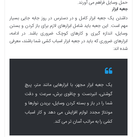
حمل وسایل
فراهم می آورند.
جعبه ابزار
داشتن یک
جعبه ابزار کامل
و
در دسترس
در روز
جابه جایی
بسیار
مهم
است. این
جعبه
باید شامل
ابزارهای لازم
برای
باز کردن
و
بستن
وسایل
،
اندازه گیری
و
کارهای کوچک
ضروری
باشد. در ادامه،
ابزارهای ضروری
که باید در
جعبه ابزار اسباب کشی
شما باشند، معرفی
شده اند:
یک جعبه ابزار مجهز، با ابزارهایی مانند متر، پیچ
گوشتی، انبردست و چاقوی برش، سرعت و دقت
شما را در باز و بسته کردن وسایل، بریدن نوارها و
مونتاژ مجدد لوازم افزایش می دهد و کار اسباب
کشی را به مراتب آسان تر می کند.