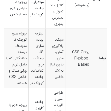
مبتدیان،
پیچیده،
(پیشرفته)
کنترل بالا،
جامعه
طراحی های
تمرکز بر
کوچک تر
بسیار خاص
دسترس
پذیری
نیاز به
پروژه های
سبک،
پیاده
کوچک تا
یادگیری
سازی
متوسط،
CSS-Only,
آسان،
JS
توسعه
بولما
Flexbox-
مدرن،
جداگانه
دهندگانی که به
Based
بدون نیاز
برای
دنبال فریم
به JS
تعاملات،
ورکی سبک و
داخلی
جامعه
خالص CSS
کوچک تر
هستند
طراحی
تمیز و
جامعه
ظریف،
پروژه های با
کاربری