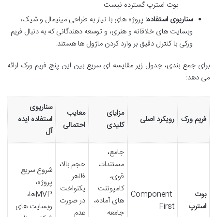
بوت استرپ گسترده نیست.
سناریوی استفاده:
پروژه های با نیاز به طراحی مینیمال و شیک،
وبسایت های خلاقانه و هنری، و توسعه دهندگانی که به دنبال فریم
ورکی با کنترل دقیق بر وارد کردن ماژول ها هستند.
برای جمع بندی، جدول زیر مقایسه ای سریع بین این پنج فریم ورک ارائه
می دهد:
سناریوی
مزایای
معایب
فریم ورک
رویکرد اصلی
استفاده ایده
کلیدی
احتمالی
آل
جامع،
مستندات
حجم بالا،
شروع سریع
قوی،
ظاهر
پروژه،
کامپوننت
یکنواخت
بوت
Component-
MVPها،
های آماده،
در صورت
استرپ
First
وبسایت های
جامعه
عدم