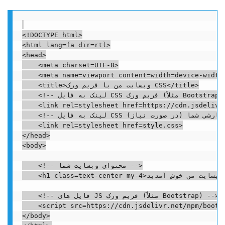
<!DOCTYPE html>

<html lang=fa dir=rtl>

<head>

    <meta charset=UTF-8>

    <meta name=viewport content=width=device-width,
    <title>وبسایت من با فریم ورک CSS</title>

    <!-- لینک به فایل CSS فریم ورک (مثلاً Bootstrap) -->

    <link rel=stylesheet href=https://cdn.jsdelivr.
    <!-- لینک به فایل CSS سفارشی شما (در صورت نیاز) -->

    <link rel=stylesheet href=style.css>

</head>

<body>

    <!-- محتوای وبسایت شما -->

    <h1 class=text-center my-4>به وبسایت من خوش آمدید</h1>

    <!-- فایل های JS فریم ورک (مثلاً Bootstrap) -->

    <script src=https://cdn.jsdelivr.net/npm/bootst
</body>
