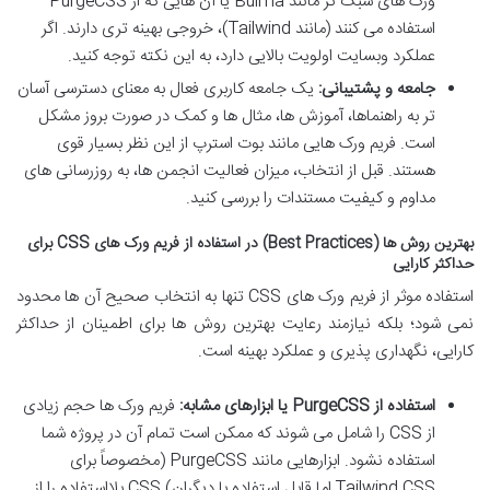
ورک های سبک تر مانند Bulma یا آن هایی که از PurgeCSS
استفاده می کنند (مانند Tailwind)، خروجی بهینه تری دارند. اگر
عملکرد وبسایت اولویت بالایی دارد، به این نکته توجه کنید.
جامعه و پشتیبانی:
یک جامعه کاربری فعال به معنای دسترسی آسان
تر به راهنماها، آموزش ها، مثال ها و کمک در صورت بروز مشکل
است. فریم ورک هایی مانند بوت استرپ از این نظر بسیار قوی
هستند. قبل از انتخاب، میزان فعالیت انجمن ها، به روزرسانی های
مداوم و کیفیت مستندات را بررسی کنید.
بهترین روش ها (Best Practices) در استفاده از فریم ورک های CSS برای
حداکثر کارایی
استفاده موثر از فریم ورک های CSS تنها به انتخاب صحیح آن ها محدود
نمی شود؛ بلکه نیازمند رعایت بهترین روش ها برای اطمینان از حداکثر
کارایی، نگهداری پذیری و عملکرد بهینه است.
استفاده از PurgeCSS یا ابزارهای مشابه:
فریم ورک ها حجم زیادی
از CSS را شامل می شوند که ممکن است تمام آن در پروژه شما
استفاده نشود. ابزارهایی مانند PurgeCSS (مخصوصاً برای
Tailwind CSS اما قابل استفاده با دیگران) CSS بلااستفاده را از