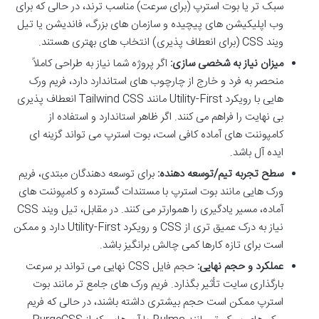
سبک تر یا بوت استرپ (برای سرعت) مناسب ترند، در حالی که برای
وب اپلیکیشن های پیچیده و سازمان های بزرگ، فاندیشن یا تیل
ویند CSS (برای انعطاف پذیری) انتخاب های بهتری هستند.
میزان نیاز به شخصی سازی:
اگر پروژه شما نیاز به طراحی کاملاً
منحصر به فرد و خارج از چارچوب های استاندارد دارد، فریم ورک
هایی با رویکرد Utility-First مانند Tailwind CSS انعطاف پذیری
بی نهایت را فراهم می کنند. اگر ظاهر استاندارد و استفاده از
کامپوننت های آماده کافی است، بوت استرپ می تواند گزینه ای
ایده آل باشد.
سطح تجربه تیم/توسعه دهنده:
برای توسعه دهندگان مبتدی، فریم
ورک هایی مانند بوت استرپ با مستندات گسترده و کامپوننت های
آماده، مسیر یادگیری را هموارتر می کنند. در مقابل، تیل ویند CSS
نیاز به درک عمیق تری از CSS و رویکرد Utility-First دارد و ممکن
است برای تازه کارها کمی چالش برانگیز باشد.
عملکرد و حجم نهایی:
حجم فایل CSS نهایی می تواند بر سرعت
بارگذاری سایت تأثیر بگذارد. فریم ورک های جامع تر مانند بوت
استرپ ممکن است حجم بیشتری داشته باشند، در حالی که فریم