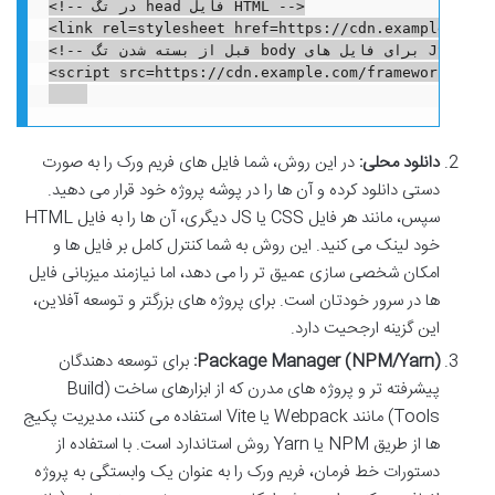
<!-- در تگ head فایل HTML -->

<link rel=stylesheet href=https://cdn.example.com/f
<!-- قبل از بسته شدن تگ body برای فایل های JS -->

<script src=https://cdn.example.com/framework/versi
دانلود محلی:
در این روش، شما فایل های فریم ورک را به صورت
دستی دانلود کرده و آن ها را در پوشه پروژه خود قرار می دهید.
سپس، مانند هر فایل CSS یا JS دیگری، آن ها را به فایل HTML
خود لینک می کنید. این روش به شما کنترل کامل بر فایل ها و
امکان شخصی سازی عمیق تر را می دهد، اما نیازمند میزبانی فایل
ها در سرور خودتان است. برای پروژه های بزرگتر و توسعه آفلاین،
این گزینه ارجحیت دارد.
Package Manager (NPM/Yarn):
برای توسعه دهندگان
پیشرفته تر و پروژه های مدرن که از ابزارهای ساخت (Build
Tools) مانند Webpack یا Vite استفاده می کنند، مدیریت پکیج
ها از طریق NPM یا Yarn روش استاندارد است. با استفاده از
دستورات خط فرمان، فریم ورک را به عنوان یک وابستگی به پروژه