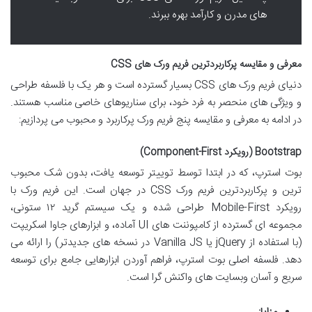
های مدرن و کارآمد بهره ببرند.
معرفی و مقایسه پرکاربردترین فریم ورک های CSS
دنیای فریم ورک های CSS بسیار گسترده است و هر یک با فلسفه طراحی
و ویژگی های منحصر به فرد خود، برای سناریوهای خاصی مناسب هستند.
در ادامه به معرفی و مقایسه پنج فریم ورک پرکاربرد و محبوب می پردازیم:
Bootstrap (رویکرد Component-First)
بوت استرپ، که در ابتدا توسط توییتر توسعه یافت، بدون شک محبوب
ترین و پرکاربردترین فریم ورک CSS در جهان است. این فریم ورک با
رویکرد Mobile-First طراحی شده و یک سیستم گرید ۱۲ ستونی،
مجموعه ای گسترده از کامپوننت های UI آماده، و ابزارهای جاوا اسکریپت
(با استفاده از jQuery یا Vanilla JS در نسخه های جدیدتر) را ارائه می
دهد. فلسفه اصلی بوت استرپ، فراهم آوردن ابزارهایی جامع برای توسعه
سریع و آسان وبسایت های واکنش گرا است.