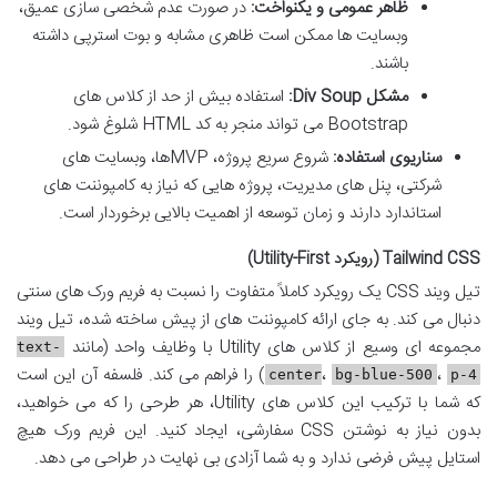
ظاهر عمومی و یکنواخت:
در صورت عدم شخصی سازی عمیق،
وبسایت ها ممکن است ظاهری مشابه و بوت استرپی داشته
باشند.
مشکل Div Soup:
استفاده بیش از حد از کلاس های
Bootstrap می تواند منجر به کد HTML شلوغ شود.
سناریوی استفاده:
شروع سریع پروژه، MVPها، وبسایت های
شرکتی، پنل های مدیریت، پروژه هایی که نیاز به کامپوننت های
استاندارد دارند و زمان توسعه از اهمیت بالایی برخوردار است.
Tailwind CSS (رویکرد Utility-First)
تیل ویند CSS یک رویکرد کاملاً متفاوت را نسبت به فریم ورک های سنتی
دنبال می کند. به جای ارائه کامپوننت های از پیش ساخته شده، تیل ویند
مجموعه ای وسیع از کلاس های Utility با وظایف واحد (مانند
text-
،
،
) را فراهم می کند. فلسفه آن این است
center
bg-blue-500
p-4
که شما با ترکیب این کلاس های Utility، هر طرحی را که می خواهید،
بدون نیاز به نوشتن CSS سفارشی، ایجاد کنید. این فریم ورک هیچ
استایل پیش فرضی ندارد و به شما آزادی بی نهایت در طراحی می دهد.