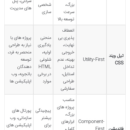
شرکتی، پنل
بزرگ،
شخصی
های مدیریت
سرعت
سازی
توسعه بالا
انعطاف
پذیری بی
منحنی
پروژه های با
نهایت،
یادگیری
نیاز به طراحی
خروجی
اولیه،
منحصر به فرد،
تیل ویند
Utility-First
بهینه، عدم
شلوغی
توسعه
CSS
تداخل
HTML
دهندگان
استایل،
در برخی
باتجربه، وب
طراحی
موارد
اپلیکیشن ها
سفارشی
مناسب
پروژه های
پیچیدگی
پورتال های
بزرگ،
بیشتر
سازمانی، وب
Component-
ابزارهای
برای
اپلیکیشن های
فاندیشن
First
کامل،