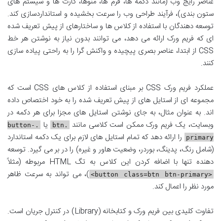
عناصر رایج وب (مانند دکمه ها، فرم ها، منوها، کارت ها و سیستم های
ستون بندی)، فرآیند طراحی وب را سرعت بخشیده و استانداردسازی کند.
توسعه دهندگان با استفاده از کلاس ها و ساختارهای از پیش تعریف شده
ای که فریم ورک ارائه می دهد، می توانند بدون نیاز به نوشتن هر خط
CSS از ابتدا، عناصر بصری پیچیده و واکنش گرا را به راحتی پیاده سازی
کنند.
عملکرد فریم ورک CSS بر مبنای استفاده از کلاس های CSS است که
مجموعه ای از استایل های از پیش تعریف شده را به خود اختصاص داده
اند. به عنوان مثال، به جای نوشتن استایل های مجزا برای هر دکمه در
وبسایت، یک فریم ورک ممکن است کلاسی مانند
یا
.button-
.btn
را ارائه دهد که تمام استایل های لازم برای یک دکمه استاندارد
primary
(شامل رنگ، پدینگ، بوردر، وضعیت هاور و غیره) را در بر می گیرد. توسعه
دهنده تنها با اضافه کردن این کلاس به تگ HTML مربوطه (مثلاً
)، می تواند به سرعت ظاهر
<button class=btn btn-primary>
مورد نظر را اعمال کند.
تفاوت کلیدی بین فریم ورک و کتابخانه (Library) در کنترل جریان است.