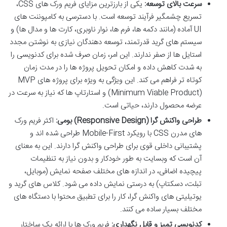
سرعت بالای توسعه:
یکی از بارزترین مزایای فریم ورک های CSS،
تسریع چشمگیر فرآیند توسعه است. با دسترسی به کامپوننت های
UI آماده (مانند دکمه ها، فرم ها، نوار ناوبری، کارت ها و مدال ها) و
سیستم های گرید قدرتمند، توسعه دهندگان نیازی به نوشتن مجدد
استایل ها از صفر ندارند. این امر، زمان صرف شده برای کدنویسی را
به شدت کاهش داده و امکان تحویل پروژه ها را در مدت زمان
کوتاه تر فراهم می کند. این ویژگی به ویژه برای پروژه های MVP
(Minimum Viable Product) و استارتاپ ها که نیاز به سرعت در
عرضه محصول دارند، حیاتی است.
طراحی واکنش گرا (Responsive Design) بومی:
اکثر فریم ورک
های مدرن CSS با رویکرد Mobile-First طراحی شده اند و
پشتیبانی داخلی قوی برای طراحی واکنش گرا دارند. این به معنای
آن است که وبسایت به طور خودکار و بدون نیاز به تنظیمات
پیچیده اضافی، در اندازه های مختلف صفحه نمایش (موبایل،
تبلت، دسکتاپ) به درستی نمایش داده می شود. کلاس های گرید و
یوتیلیتی های واکنش گرا، کار را برای تطبیق محتوا با دستگاه های
مختلف بسیار ساده می کنند.
کدنویسی تمیز و قابل نگهداری:
فریم ورک ها با ارائه یک ساختار