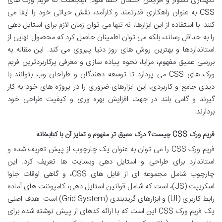
نگهداری دشوار و افزایش احتمال خطا شود. اینجاست که فریم ورک های
CSS به عنوان راهکاری قدرتمند و کارآمد، نقش حیاتی خود را ایفا می
کنند. با استفاده از این ابزارها، نه تنها می توان زمان لازم برای استایل دهی
را به حداقل رساند، بلکه می توان اطمینان حاصل کرد که محصول نهایی از
استانداردها و بهترین روش های روز دنیا پیروی می کند. این مقاله به
بررسی عمیق مفهوم، مزایا، نحوه پیاده سازی و معرفی پرکاربردترین فریم
ورک های CSS می پردازد تا توسعه دهندگان و طراحان وب بتوانند با
دیدی جامع و کاربردی، این ابزارهای ضروری را در پروژه های خود به کار
گیرند و گامی بلند در جهت افزایش بهره وری و کیفیت طراحی خود
بردارند.
فریم ورک CSS چیست؟ درک عمیق تر مفهوم و تمایز آن با کتابخانه
فریم ورک CSS را می توان به عنوان یک چارچوب از پیش تعریف شده و
استاندارد برای طراحی و استایل دهی وبسایت ها تعریف کرد. این
چارچوب شامل مجموعه ای از فایل های CSS، و گاهی اوقات جاوا
اسکریپت (JS)، است که شامل قوانین استایل دهی، کامپوننت های آماده
رابط کاربری (UI) و ابزارهای گریدبندی (Grid System) است. هدف اصلی
یک فریم ورک CSS این است که با ارائه کدهای از پیش نوشته شده برای