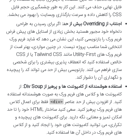
فایل نهایی حذف می کنند. این کار به طور چشمگیری حجم فایل
CSS را کاهش داده و سرعت بارگذاری وبسایت را بهبود می بخشد.
اجتناب از Overriding بیش از حد:
اگر برای رسیدن به طراحی
دلخواه خود مجبور هستید بخش زیادی از استایل های پیش فرض
فریم ورک را بازنویسی کنید، این نشان می دهد که شاید فریم ورک
انتخابی شما مناسب پروژه نیست. در چنین مواردی، بهتر است از
فریم ورک های Utility-First مانند Tailwind CSS یا از CSS
خالص استفاده کنید که انعطاف پذیری بیشتری را برای شخصی
سازی فراهم می کنند. بازنویسی بیش از حد می تواند کد را پیچیده
و نگهداری آن را دشوار کند.
استفاده هوشمندانه از کامپوننت ها و پرهیز از Div Soup:
از
کامپوننت ها و کلاس های فریم ورک به صورت هوشمندانه استفاده
کنید. از افزودن بیش از حد عناصر
فقط برای اعمال کلاس
<div>
های فریم ورک پرهیز کنید. سعی کنید ساختار HTML خود را تا حد
امکان تمیز و معنایی نگه دارید. برای کامپوننت های پیچیده و
تکراری، می توانید کامپوننت های خود را ایجاد کنید و از کلاس
های فریم ورک در داخل آن ها استفاده کنید.