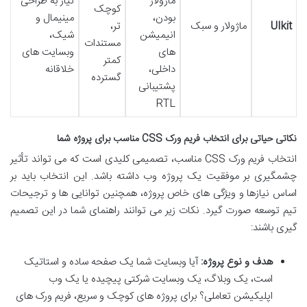
ماژولار
نیاز به طراحی
کوچک
بودن،
مینیمال و
UIkit
ماژولار و سبک
تر،
انیمیشن
شیک،
مستندات
های
وبسایت های
کمتر
داخلی،
خلاقانه
گسترده
پشتیبانی
RTL
نکاتی حیاتی برای انتخاب فریم ورک CSS مناسب برای پروژه شما
انتخاب فریم ورک CSS مناسب، تصمیمی کلیدی است که می تواند تأثیر
چشمگیری بر موفقیت یک پروژه وب داشته باشد. این انتخاب باید بر
اساس نیازها و ویژگی های خاص پروژه، همچنین توانایی ها و ترجیحات
تیم توسعه صورت گیرد. نکات زیر می توانند راهنمای شما در این تصمیم
گیری باشند:
هدف و نوع پروژه:
آیا وبسایت شما یک صفحه ساده و استاتیک
است، یک وبلاگ، یک وبسایت شرکتی پیچیده یا یک وب
اپلیکیشن تعاملی؟ برای پروژه های کوچک و سریع، فریم ورک های