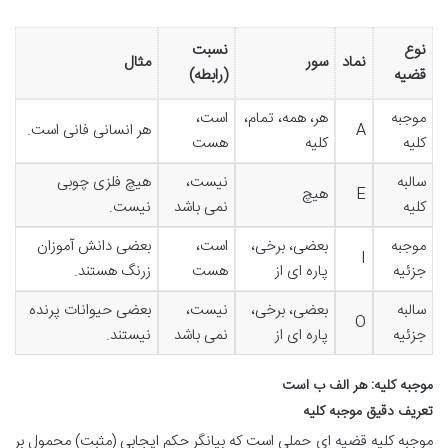
نوع
نسبت
نماد
سور
مثال
قضیه
(رابطه)
موجبه
هر، همه، تمام،
است،
A
هر انسانی فانی است.
کلیه
کلیه
هست
سالبه
نیست،
هیچ فلزی چوبی
E
هیچ
کلیه
نمی باشد
نیست.
موجبه
بعضی، برخی،
است،
بعضی دانش آموزان
I
جزئیه
پاره ای از
هست
زرنگ هستند.
سالبه
بعضی، برخی،
نیست،
بعضی حیوانات پرنده
O
جزئیه
پاره ای از
نمی باشد
نیستند.
موجبه کلیه: هر الف ب است
تعریف دقیق موجبه کلیه
موجبه کلیه قضیه ای حملی است که بیانگر حکم ایجابی (مثبت) محمول بر