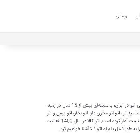
ل
رومانی
اتو، از جمله لوازم ضروری هر خانه‌ای است که برای صاف کردن و مرتب کردن لباس‌ها به کار می‌رود. اتوکالا به عنوان مرجع تخصصی اتو در ایران، با سابقه‌ای بیش از 15 سال در زمینه
ینه فروش تمامی محصولات اتو مانند میز اتو، اتو اتو مخزن دار، اتو بخار، اتو پرس و اتو
های مسافرتی از بهترین برند های موجود هم ایرانی و هم خارجی همانند برند های فیلیپس، بوش، تفال، بایترون و ژانومه با بهترین قیمت آغاز کرده است. اتو کالا در سال 1400 فعالیت
 طور کامل با برند اتو کالا آشنا خواهیم کرد.