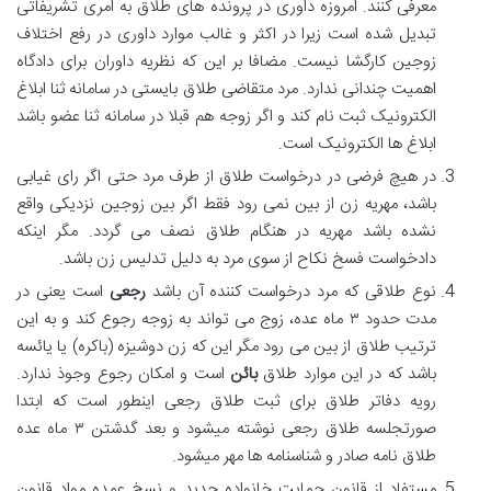
معرفی کنند. امروزه داوری در پرونده های طلاق به امری تشریفاتی
تبدیل شده است زیرا در اکثر و غالب موارد داوری در رفع اختلاف
زوجین کارگشا نیست. مضافا بر این که نظریه داوران برای دادگاه
اهمیت چندانی ندارد. مرد متقاضی طلاق بایستی در سامانه ثنا ابلاغ
الکترونیک ثبت نام کند و اگر زوجه هم قبلا در سامانه ثنا عضو باشد
ابلاغ ها الکترونیک است.
در هیچ فرضی در درخواست طلاق از طرف مرد حتی اگر رای غیابی
باشد، مهریه زن از بین نمی رود فقط اگر بین زوجین نزدیکی واقع
نشده باشد مهریه در هنگام طلاق نصف می گردد. مگر اینکه
دادخواست فسخ نکاح از سوی مرد به دلیل تدلیس زن باشد.
نوع طلاقی که مرد درخواست کننده آن باشد
رجعی
است یعنی در
مدت حدود ۳ ماه عده، زوج می تواند به زوجه رجوع کند و به این
ترتیب طلاق از بین می رود مگر این که زن دوشیزه (باکره) یا یائسه
باشد که در این موارد طلاق
بائن
است و امکان رجوع وجوذ ندارد.
رویه دفاتر طلاق برای ثبت طلاق رجعی اینطور است که ابتدا
صورتجلسه طلاق رجعی نوشته میشود و بعد گدشتن ۳ ماه عده
طلاق نامه صادر و شناسنامه ها مهر میشود.
مستفاد از قانون حمایت خانواده جدید و نسخ عمده مواد قانون