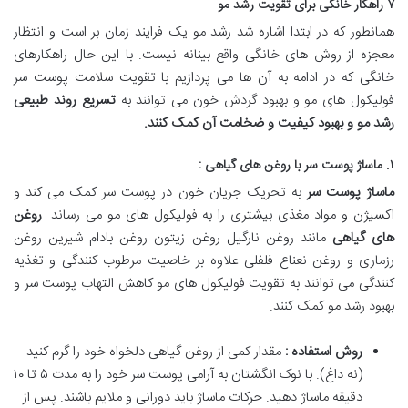
۷ راهکار خانگی برای تقویت رشد مو
همانطور که در ابتدا اشاره شد رشد مو یک فرایند زمان بر است و انتظار
معجزه از روش های خانگی واقع بینانه نیست. با این حال راهکارهای
خانگی که در ادامه به آن ها می پردازیم با تقویت سلامت پوست سر
فولیکول های مو و بهبود گردش خون می توانند به
تسریع روند طبیعی
رشد مو و بهبود کیفیت و ضخامت آن کمک کنند
.
۱. ماساژ پوست سر با روغن های گیاهی :
ماساژ پوست سر
به تحریک جریان خون در پوست سر کمک می کند و
اکسیژن و مواد مغذی بیشتری را به فولیکول های مو می رساند.
روغن
های گیاهی
مانند روغن نارگیل روغن زیتون روغن بادام شیرین روغن
رزماری و روغن نعناع فلفلی علاوه بر خاصیت مرطوب کنندگی و تغذیه
کنندگی می توانند به تقویت فولیکول های مو کاهش التهاب پوست سر و
بهبود رشد مو کمک کنند.
روش استفاده :
مقدار کمی از روغن گیاهی دلخواه خود را گرم کنید
(نه داغ). با نوک انگشتان به آرامی پوست سر خود را به مدت ۵ تا ۱۰
دقیقه ماساژ دهید. حرکات ماساژ باید دورانی و ملایم باشند. پس از