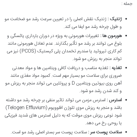
جمله :
ژنتیک :
ژنتیک نقش اصلی را در تعیین سرعت رشد مو ضخامت مو
و طول چرخه رشد مو ایفا می کند.
هورمون ها :
تغییرات هورمونی به ویژه در دوران بارداری یائسگی و
بلوغ می توانند بر رشد مو تأثیر بگذارند. عدم تعادل هورمونی مانند
کم کاری تیروئید یا سندرم تخمدان پلی کیستیک (PCOS) نیز می
تواند منجر به ریزش مو شود.
تغذیه :
تغذیه مناسب و دریافت کافی ویتامین ها و مواد معدنی
ضروری برای سلامت مو بسیار مهم است. کمبود مواد مغذی مانند
آهن روی بیوتین ویتامین D و پروتئین می تواند منجر به ریزش مو
و کند شدن رشد مو شود.
استرس :
استرس مزمن می تواند تاثیر منفی بر چرخه رشد مو داشته
باشد و منجر به ریزش موی تلوژن افلوویوم (Telogen Effluvium)
شود نوعی ریزش موی موقت که به دلیل استرس های شدید فیزیکی
یا روحی رخ می دهد.
سلامت پوست سر :
سلامت پوست سر بستر اصلی رشد مو است.