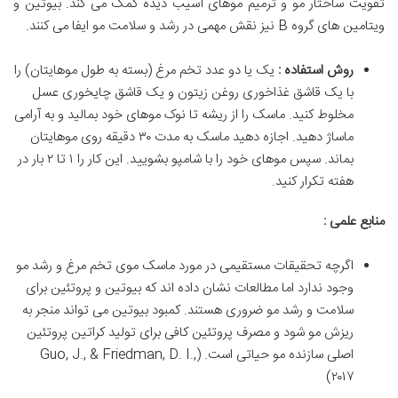
تقویت ساختار مو و ترمیم موهای آسیب دیده کمک می کند. بیوتین و
ویتامین های گروه B نیز نقش مهمی در رشد و سلامت مو ایفا می کنند.
روش استفاده :
یک یا دو عدد تخم مرغ (بسته به طول موهایتان) را
با یک قاشق غذاخوری روغن زیتون و یک قاشق چایخوری عسل
مخلوط کنید. ماسک را از ریشه تا نوک موهای خود بمالید و به آرامی
ماساژ دهید. اجازه دهید ماسک به مدت ۳۰ دقیقه روی موهایتان
بماند. سپس موهای خود را با شامپو بشویید. این کار را ۱ تا ۲ بار در
هفته تکرار کنید.
منابع علمی :
اگرچه تحقیقات مستقیمی در مورد ماسک موی تخم مرغ و رشد مو
وجود ندارد اما مطالعات نشان داده اند که بیوتین و پروتئین برای
سلامت و رشد مو ضروری هستند. کمبود بیوتین می تواند منجر به
ریزش مو شود و مصرف پروتئین کافی برای تولید کراتین پروتئین
اصلی سازنده مو حیاتی است. (Guo, J., & Friedman, D. I.,
۲۰۱۷)