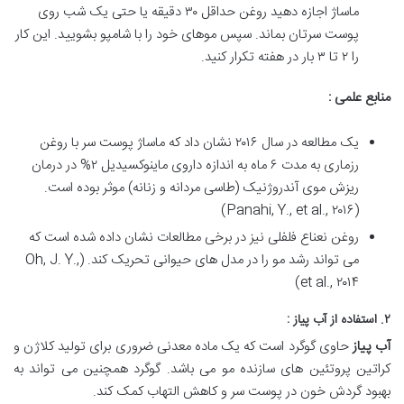
ماساژ اجازه دهید روغن حداقل ۳۰ دقیقه یا حتی یک شب روی
پوست سرتان بماند. سپس موهای خود را با شامپو بشویید. این کار
را ۲ تا ۳ بار در هفته تکرار کنید.
منابع علمی :
یک مطالعه در سال ۲۰۱۶ نشان داد که ماساژ پوست سر با روغن
رزماری به مدت ۶ ماه به اندازه داروی ماینوکسیدیل ۲% در درمان
ریزش موی آندروژنیک (طاسی مردانه و زنانه) موثر بوده است.
(Panahi, Y., et al., ۲۰۱۶)
روغن نعناع فلفلی نیز در برخی مطالعات نشان داده شده است که
می تواند رشد مو را در مدل های حیوانی تحریک کند. (Oh, J. Y.,
et al., ۲۰۱۴)
۲. استفاده از آب پیاز :
آب پیاز
حاوی گوگرد است که یک ماده معدنی ضروری برای تولید کلاژن و
کراتین پروتئین های سازنده مو می باشد. گوگرد همچنین می تواند به
بهبود گردش خون در پوست سر و کاهش التهاب کمک کند.