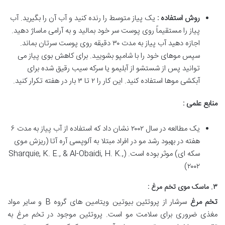
روش استفاده :
یک پیاز متوسط را رنده کنید و آب آن را بگیرید. آب
پیاز را مستقیماً روی پوست سر خود بمالید و به آرامی ماساژ دهید.
اجازه دهید آب پیاز به مدت ۳۰ دقیقه روی پوست سرتان بماند.
سپس موهای خود را با شامپو بشویید. برای کاهش بوی پیاز می
توانید پس از شستشو از آبلیمو یا سرکه سیب رقیق شده برای
آبکشی موها استفاده کنید. این کار را ۲ تا ۳ بار در هفته تکرار کنید.
منابع علمی :
یک مطالعه در سال ۲۰۰۲ نشان داد که استفاده از آب پیاز به مدت ۶
هفته در بهبود رشد مو در افراد مبتلا به آلوپسی آره آتا (ریزش موی
سکه ای) موثر بوده است. (Sharquie, K. E., & Al-Obaidi, H. K.,
۲۰۰۲)
۳. ماسک موی تخم مرغ :
تخم مرغ
سرشار از پروتئین بیوتین ویتامین های گروه B و سایر مواد
مغذی ضروری برای سلامت مو است. پروتئین موجود در تخم مرغ به