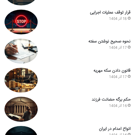
قرار توقف عملیات اجرایی
18 آذر 1404
نحوه صحیح نوشتن سفته
17 آذر 1404
قانون دادن سکه مهریه
17 آذر 1404
حکم برگه حضانت فرزند
16 آذر 1404
انواع اعدام در ایران