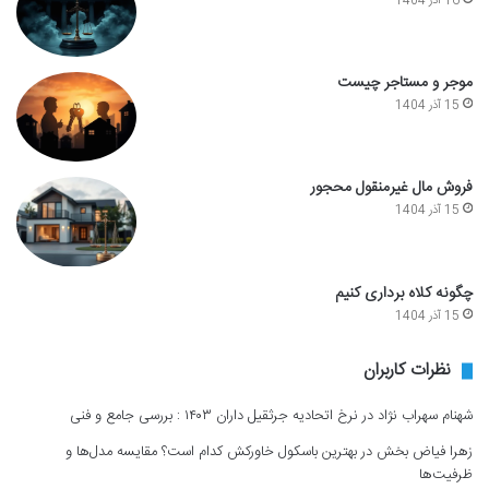
16 آذر 1404
موجر و مستاجر چیست
15 آذر 1404
فروش مال غیرمنقول محجور
15 آذر 1404
چگونه کلاه برداری کنیم
15 آذر 1404
نظرات کاربران
شهنام سهراب نژاد
در
نرخ اتحادیه جرثقیل داران ۱۴۰۳ : بررسی جامع و فنی
زهرا فیاض بخش
در
بهترین باسکول خاورکش کدام است؟ مقایسه مدل‌ها و
ظرفیت‌ها