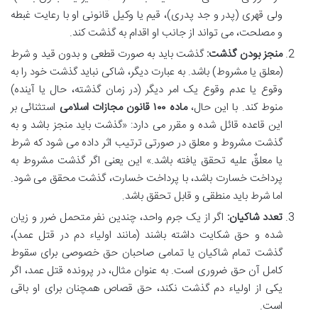
ولی قهری (پدر و جد پدری)، قیم یا وکیل قانونی او با رعایت غبطه
و مصلحت، می تواند از جانب او اقدام به گذشت کند.
منجز بودن گذشت:
گذشت باید به صورت قطعی و بدون قید و شرط
(معلق یا مشروط) باشد. به عبارت دیگر، شاکی نباید گذشت خود را به
وقوع یا عدم وقوع یک امر دیگر (در زمان گذشته، حال یا آینده)
منوط کند. با این حال،
ماده ۱۰۰ قانون مجازات اسلامی
استثنائی بر
این قاعده قائل شده و مقرر می دارد: «گذشت باید منجز باشد و به
گذشت مشروط و معلق در صورتی ترتیب اثر داده می شود که شرط
یا معلقٌ علیه تحقق یافته باشد.» این یعنی اگر گذشت مشروط به
پرداخت خسارت باشد، با پرداخت خسارت، گذشت محقق می شود.
اما شرط باید منطقی و قابل تحقق باشد.
تعدد شاکیان:
اگر از یک جرم واحد، چندین نفر متحمل ضرر و زیان
شده و حق شکایت داشته باشند (مانند اولیاء دم در قتل عمد)،
گذشت تمام شاکیان یا تمامی صاحبان حق خصوصی برای سقوط
کامل آن حق ضروری است. به عنوان مثال، در پرونده قتل عمد، اگر
یکی از اولیاء دم گذشت نکند، حق قصاص همچنان برای او باقی
است.