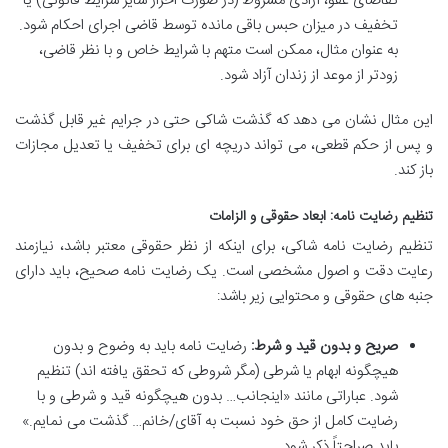
تقاضای عفو، آزادی مشروط (در صورت احراز سایر شرایط قانونی) یا
تخفیف در میزان حبس باقی مانده توسط قاضی اجرای احکام شود.
به عنوان مثال، ممکن است متهم با شرایط خاص و با نظر قاضی،
زودتر از موعد از زندان آزاد شود.
این مثال نشان می دهد که گذشت شاکی حتی در جرایم غیر قابل گذشت
و پس از حکم قطعی، می تواند دریچه ای برای تخفیف یا تعدیل مجازات
باز کند.
تنظیم رضایت نامه: ابعاد حقوقی و الزامات
تنظیم رضایت نامه شاکی، برای اینکه از نظر حقوقی معتبر باشد، نیازمند
رعایت دقت و اصول مشخصی است. یک رضایت نامه صحیح، باید دارای
جنبه های حقوقی و محتوایی زیر باشد:
صریح و بدون قید و شرط:
رضایت نامه باید به وضوح و بدون
هیچگونه ابهام یا شرطی (مگر شروطی که تحقق یافته اند) تنظیم
شود. عباراتی مانند «اینجانب… بدون هیچگونه قید و شرطی و با
رضایت کامل از حق خود نسبت به آقای/خانم… گذشت می نمایم.»
باید صراحتاً ذکر شود.