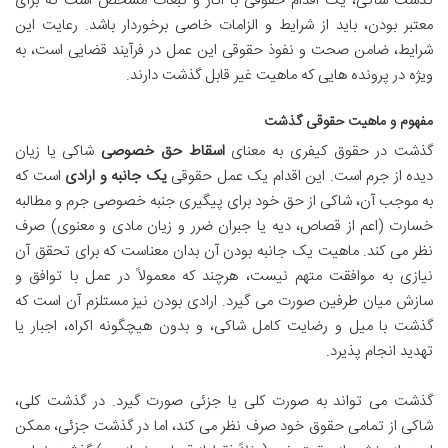
گذشت شاکی، یک اقدام حقوقی با آثار و تبعات مشخص است که برای
معتبر بودن، باید از شرایط و الزامات خاصی برخوردار باشد. رعایت این
شرایط، ضامن صحت و نفوذ حقوقی این عمل در فرآیند قضایی است، به
ویژه در پرونده هایی که ماهیت غیر قابل گذشت دارند.
مفهوم و ماهیت حقوقی گذشت
گذشت در حقوق کیفری به معنای
اسقاط حق خصوصی
شاکی یا زیان
دیده از جرم است. این اقدام یک عمل حقوقی
یک جانبه و ارادی
است که
به موجب آن، شاکی از حق خود برای پیگیری جنبه خصوصی جرم و مطالبه
خسارت (اعم از قصاص، دیه یا جبران ضرر و زیان مادی و معنوی) صرف
نظر می کند. ماهیت یک جانبه بودن آن بدان معناست که برای تحقق آن
نیازی به موافقت متهم نیست، هرچند که معمولاً در عمل با توافق و
سازش میان طرفین صورت می گیرد. ارادی بودن نیز مستلزم آن است که
گذشت با میل و رضایت کامل شاکی، و بدون هیچگونه اکراه، اجبار یا
تهدید انجام پذیرد.
گذشت می تواند به صورت کلی یا جزئی صورت گیرد. در گذشت کلی،
شاکی از تمامی حقوق خود صرف نظر می کند، اما در گذشت جزئی، ممکن