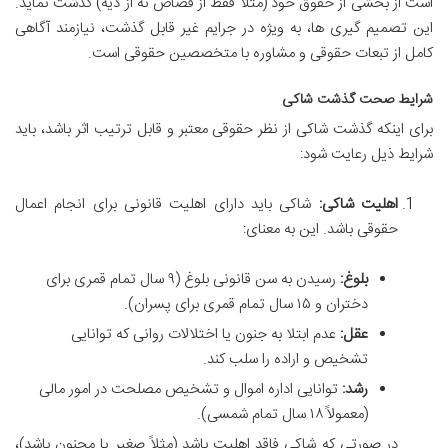
است از بخشی از حقوق خود (مثلاً فقط از قصاص نه از دیه) گذشت نماید.
این تصمیم گیری ها، به ویژه در جرایم غیر قابل گذشت، نیازمند آگاهی
کامل از تبعات حقوقی و مشاوره با متخصصین حقوقی است.
شرایط صحت گذشت شاکی
برای اینکه گذشت شاکی از نظر حقوقی معتبر و قابل ترتیب اثر باشد، باید
شرایط ذیل رعایت شود:
اهلیت شاکی:
شاکی باید دارای اهلیت قانونی برای انجام اعمال
حقوقی باشد. این به معنای:
بلوغ:
رسیدن به سن قانونی بلوغ (۹ سال تمام قمری برای
دختران و ۱۵ سال تمام قمری برای پسران).
عقل:
عدم ابتلا به جنون یا اختلالات روانی که توانایی
تشخیص و اراده را سلب کند.
رشد:
توانایی اداره اموال و تشخیص مصلحت در امور مالی
(معمولاً ۱۸ سال تمام شمسی).
در صورتی که شاکی فاقد اهلیت باشد (مثلاً صغیر یا مجنون باشد)،