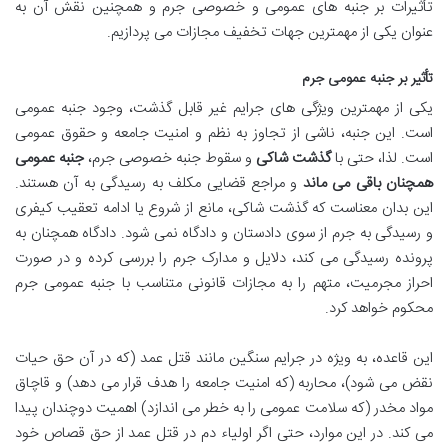
تأثیرات بر جنبه های عمومی و خصوصی جرم و همچنین نقش آن به
عنوان یکی از مهمترین جهات تخفیف مجازات می پردازیم.
تأثیر بر جنبه عمومی جرم
یکی از مهمترین ویژگی های جرایم غیر قابل گذشت، وجود جنبه عمومی
است. این جنبه، ناشی از تجاوز به نظم و امنیت جامعه و حقوق عمومی
است. لذا، حتی با
گذشت شاکی
و سقوط جنبه خصوصی جرم،
جنبه عمومی
همچنان باقی می ماند
و مراجع قضایی مکلف به رسیدگی به آن هستند.
این بدان معناست که گذشت شاکی، مانع از شروع یا ادامه تعقیب کیفری
و رسیدگی به جرم از سوی دادستان و دادگاه نمی شود. دادگاه همچنان به
پرونده رسیدگی می کند، دلایل و مدارک جرم را بررسی کرده و در صورت
احراز مجرمیت، متهم را به مجازات قانونی متناسب با جنبه عمومی جرم
محکوم خواهد کرد.
این قاعده، به ویژه در جرایم سنگین مانند قتل عمد (که در آن حق حیات
نقض می شود)، محاربه (که امنیت جامعه را هدف قرار می دهد) و قاچاق
مواد مخدر (که سلامت عمومی را به خطر می اندازد) اهمیت دوچندان پیدا
می کند. در این موارد، حتی اگر اولیاء دم در قتل عمد از حق قصاص خود