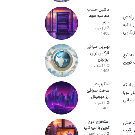
ماشین حساب
محاسبه سود
تراهش
ماینر
ثانیه
13 مرداد
زنگاری
1405
بهترین صرافی
فارکس برای
به تبع
ایرانیان
ت کوین
12 مرداد
1405
اسکریپت
اینکه
ساخت صرافی
ل پویا
ارز دیجیتال
ملیاتی
11 مرداد
1405
استخراج دوج
(تراهش
کوین با لپ تاپ
ی رقیب
7 مرداد 1405