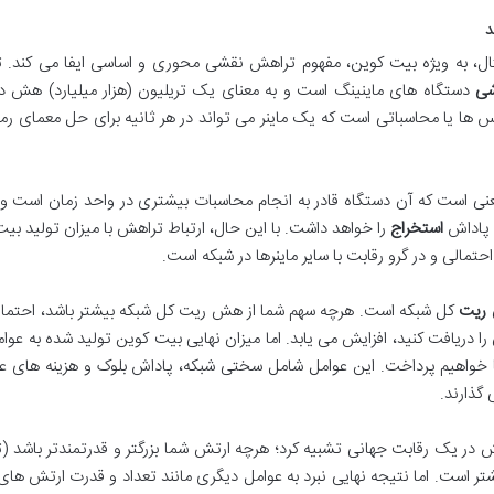
د
تال، به ویژه بیت کوین، مفهوم تراهش نقشی محوری و اساسی ایفا می کند. 
شی
دستگاه های ماینینگ است و به معنای یک تریلیون (هزار میلیارد) هش در 
حدس ها یا محاسباتی است که یک ماینر می تواند در هر ثانیه برای حل معمای رم
عنی است که آن دستگاه قادر به انجام محاسبات بیشتری در واحد زمان است و 
 پاداش
استخراج
را خواهد داشت. با این حال، ارتباط تراهش با میزان تولید بی
مالی و در گرو رقابت با سایر ماینرها در شبکه است.
ریت
کل شبکه است. هرچه سهم شما از هش ریت کل شبکه بیشتر باشد، احتمال 
ریافت کنید، افزایش می یابد. اما میزان نهایی بیت کوین تولید شده به عوام
 ها خواهیم پرداخت. این عوامل شامل سختی شبکه، پاداش بلوک و هزینه های ع
گذارند.
ش در یک رقابت جهانی تشبیه کرد؛ هرچه ارتش شما بزرگتر و قدرتمندتر باشد 
ر است. اما نتیجه نهایی نبرد به عوامل دیگری مانند تعداد و قدرت ارتش ها