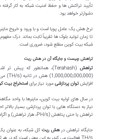
تأیید تراکنش ها و حفظ امنیت شبکه به کار گرفته 
دشوارتر خواهد بود.
نرخ هش یک عامل پویا است و با ورود و خروج ماینرها
تا زمان تولید بلوک ها تقریباً ثابت بماند. درک مف
شبکه بیت کوین مطلع شود، ضروری است.
تراهش چیست و جایگاه آن در هش ریت
تراهش
(Terahash)، همانطور که پیش تر اشاره شد، یک واحد اندازه گیری برای
(1,000,000,000,000) هش در ثانیه (TH/s) می باشد. این واحد، به دلیل پیشرفت های چشمگیر در فناوری
افزایش
توان پردازشی
مورد نیاز برای
استخراج بیت ک
در سال های اولیه بیت کوین، ماینرها با واحد مگاهش (MH/s) یا گیگاهش (GH/s) کار می کردند، اما با افزایش 
نیاز به دستگاه هایی با توان پردازشی بسیار بالاتر
تراهش یا حتی پتاهش (PH/s، هزار تراهش) و اگزاهش (EH/s، یک میلیون تراهش) بیان می کنند.
جایگاه تراهش در
هش ریت