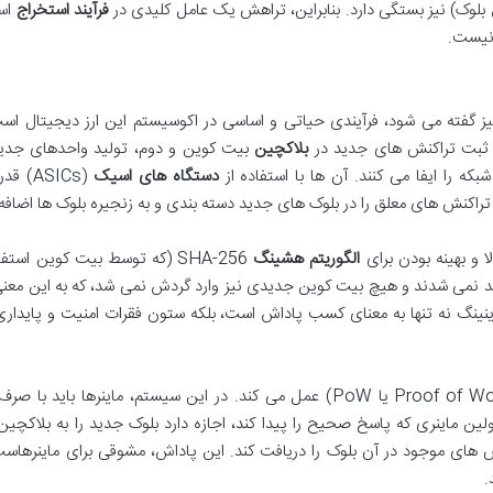
وک) نیز بستگی دارد. بنابراین، تراهش یک عامل کلیدی در
فرآیند استخراج
است
 نیست.
ز گفته می شود، فرآیندی حیاتی و اساسی در اکوسیستم این ارز دیجیتال اس
 و ثبت تراکنش های جدید در
بلاکچین
بیت کوین و دوم، تولید واحدهای جدی
بکه را ایفا می کنند. آن ها با استفاده از
دستگاه های اسیک
(ASICs) 
اکنش های معلق را در بلوک های جدید دسته بندی و به زنجیره بلوک ها اضافه 
ا و بهینه بودن برای
الگوریتم هشینگ
SHA-256 (که توسط بیت کوین است
یید نمی شدند و هیچ بیت کوین جدیدی نیز وارد گردش نمی شد، که به این مع
، ماینینگ نه تنها به معنای کسب پاداش است، بلکه ستون فقرات امنیت و پایدار
این فرآیند بر اساس مکانیزم اجماع «اثبات کار» (Proof of Work یا PoW) عمل می کند. در این سیستم، ماینرها باید
ین ماینری که پاسخ صحیح را پیدا کند، اجازه دارد بلوک جدید را به بلاکچین
ش های موجود در آن بلوک را دریافت کند. این پاداش، مشوقی برای ماینرهاست
.