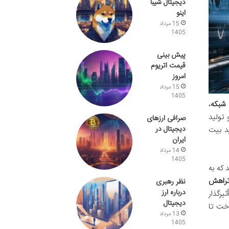
دیجیتال شیبا
اینو
15 مرداد
1405
پیش بینی
قیمت اتریوم
امروز
15 مرداد
1405
شبکه
،
تولید
صرافی ارزهای
دیجیتال در
د بیت
ایران
14 مرداد
1405
 که به
راهش
نظر رهبری
درباره ارز
رگذار
دیجیتال
اخت تا
13 مرداد
1405