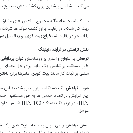
می کند تا شانس بیشتری برای کشف هش صحیح بلو
در یک استخر
ماینینگ
، مجموع تراهش های مشارکت ک
ریت
کل شبکه، در رقابت برای کشف بلوک ها شرکت می 
یا استخر در رقابت
استخراج بیت کوین
و پتانسیل
سو
نقش تراهش در فرآیند ماینینگ
تراهش
به عنوان واحدی برای سنجش
توان پردازشی
،
طور مستقیم بر شانس یک ماینر برای حل معمای ر
مبتنی بر اثبات کار مانند بیت کوین، ماینرها برای ی
هرچه
تراهش
یک دستگاه ماینر بالاتر باشد، به این 
این افزایش در تعداد حدس ها به طور مستقیم احت
TH/s، دو برابر ی
عوامل.
نقش تراهش را می توان به تعداد بلیت های یک قر
شما برای برنده شدن جایزه (کشف بلوک و دریافت پادا