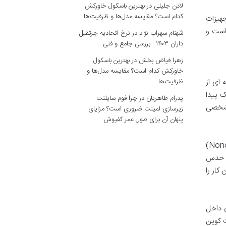
لادن جلیلی
در
بهترین باسکول خاورکش
کدام است؟ مقایسه مدل‌ها و ظرفیت‌ها
هیزات
است و
شهنام سهراب نژاد
در
نرخ اتحادیه جرثقیل
داران ۱۴۰۳ : بررسی جامع و فنی
زهرا فیاض بخش
در
بهترین باسکول
خاورکش کدام است؟ مقایسه مدل‌ها و
ظرفیت‌ها
ای از
 پیدا
پدرام طاهریان
در
چرا فوم سایلنت
مشخصی
زیرسازی لمینت ضروری است؟ مزایای
پنهان آن برای طول عمر کفپوش
) به صورت مداوم و با سرعت بسیار بالا، مقادیر تصادفی (به نام Nonce)
کنند. این فرآیند، حدس
 این کار را
 داخل
 کوین