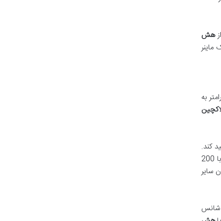
ز
هش
 ماینر
متر به
اکچین
د کند.
با 200
ودن سایر
 شانس
ا
هش