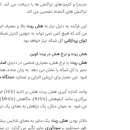
جدید) و کارمزدهای تراکنش ها را دریافت می کند. ای
تراکنش های گذشته تضمین می کند.
این فرآیند به دلیل نیاز به
هش ریت
بالا و مصرف ان
می کند که هیچ کس نمی تواند به تنهایی کنترل شبکه را به 
توان پردازشی
کل شبکه نیاز خواهد بود.
هش ریت و نرخ هش در بیت کوین
هش ریت
یا نرخ هش، معیاری اساسی در دنیای
استخ
ماینر یا کل شبکه را نشان می دهد. به زبان ساده،
شود. این معیار برای ارزیابی کارایی و عملکرد
دستگاه ه
واحد اندازه گیری هش ریت، هش بر ثانیه (H/s) است. اما از آنجایی که
می شود. به عنوان مثال، یک تراهش به معنای یک تر
بالاتر بودن
هش ریت
یک ماینر به معنای شانس بیش
طور مستقیم بر
سودآوری
ماینر تأثیر می گذارد. در