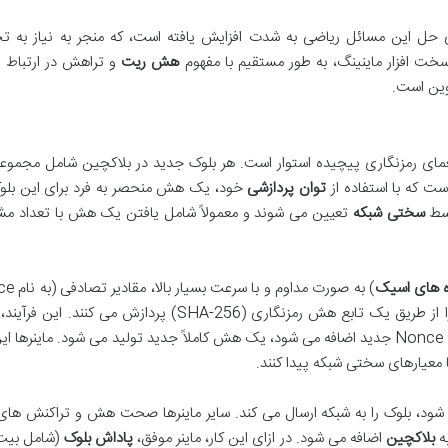
ای حل این مسائل ریاضی به شدت افزایش یافته است، که منجر به نیاز به تج
خت افزار ماینینگ، به طور مستقیم با مفهوم
هش ریت
و تراهش در ارتباط 
ین است.
ای رمزنگاری پیچیده استوار است. هر بلوک جدید در بلاکچین شامل مجموعه 
ت که با استفاده از
توان پردازشی
خود، یک هش منحصر به فرد برای این بلوک
وسط
سختی شبکه
تعیین می شوند و معمولاً شامل یافتن یک هش با تعداد 
 های اسیک
را به داده های بلوک اضافه کرده و سپس کل بلوک را از طریق یک تابع هش رمزنگاری (SHA-256) پردازش می 
زدن و آزمون و خطای بی شماری است. هر بار که یک Nonce جدید اضافه می شود، یک هش کاملاً جدید تولید می شود. ماینرها
 معیارهای سختی شبکه پیدا کنند.
 شود، بلوک را به شبکه ارسال می کند. سایر ماینرها صحت هش و تراکنش های
به
بلاکچین
اضافه می شود. در ازای این کار، ماینر موفق،
پاداش بلوک
(شامل بیت