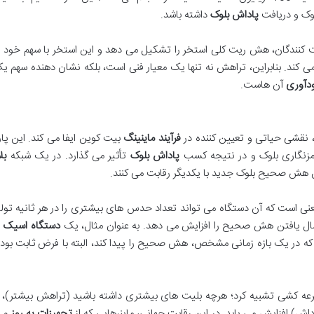
ک و دریافت
پاداش بلوک
داشته باشد.
نندگان، هش ریت کلی استخر را تشکیل می دهد و این استخر با سهم خود ا
کند. بنابراین، تراهش نه تنها یک معیار فنی است، بلکه نشان دهنده سهم یک
دآوری
آن هاست.
 نقشی حیاتی و تعیین کننده در
فرآیند ماینینگ
بیت کوین ایفا می کند. این پارا
مزنگاری بلوک و در نتیجه کسب
پاداش بلوک
تأثیر می گذارد. در یک شبکه
بل
افتن هش صحیح بلوک جدید با یکدیگر رقابت می کنند.
معنی است که آن دستگاه می تواند تعداد حدس های بیشتری را در هر ثانیه تولی
مال یافتن هش صحیح را افزایش می دهد. به عنوان مثال، یک
دستگاه اسیک
ک دستگاه 100 TH/s شانس دارد که در یک بازه زمانی مشخص، هش صحیح را پیدا کند، البته با فرض ثابت ب
عه کشی تشبیه کرد؛ هرچه بلیت های بیشتری داشته باشید (تراهش بیشتر)،
ش) افزایش می یابد. در این رقابت جهانی، ماینرهایی که از
تجهیزات به روز
و ب