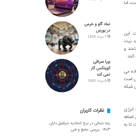
، اما
نماد گاو و خرس
در بورس
ت. این
7 مرداد 1405
د بیت
قدرتمند و
کنند.
چرا صرافی
کوینکس کار
فاده می
نمی کند
نی است
6 مرداد 1405
ی شبکه
 با صرف انرژی
نظرات کاربران
 اضافه
رعنا جمالی
در
نرخ اتحادیه جرثقیل داران
 تا به
۱۴۰۳ : بررسی جامع و فنی