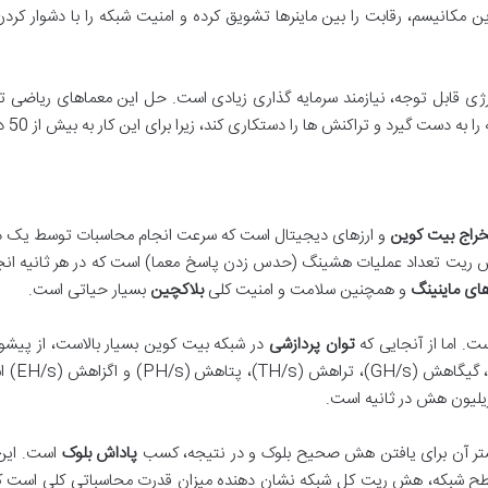
ن مکانیسم، رقابت را بین ماینرها تشویق کرده و امنیت شبکه را با دشوار کردن
رژی قابل توجه، نیازمند سرمایه گذاری زیادی است. حل این معماهای ریاضی 
دست گیرد و تراکنش ها را دستکاری کند، زیرا برای این کار به بیش از 50 درصد از
راج بیت کوین
و ارزهای دیجیتال است که سرعت انجام محاسبات توسط یک د
 هش ریت تعداد عملیات هشینگ (حدس زدن پاسخ معما) است که در هر ثانیه ان
ای ماینینگ
و همچنین سلامت و امنیت کلی
بلاکچین
بسیار حیاتی است.
توان پردازشی
در شبکه بیت کوین بسیار بالاست، از پیشو
بزرگتری مانند کیلوهش (KH/s)، م
یلیون هش در ثانیه است.
تر آن برای یافتن هش صحیح بلوک و در نتیجه، کسب
پاداش بلوک
است. این 
 سطح شبکه، هش ریت کل شبکه نشان دهنده میزان قدرت محاسباتی کلی است که