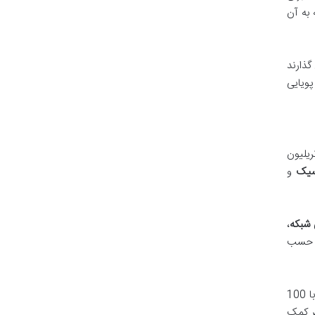
 به آن
گذارند
پویایی
لیون
سیک
و
شبکه
،
ر حسب
کل شبکه، به عنوان یک واحد استاندارد برای مقایسه قدرت ماینرها، بسیار مهم است. وقتی یک ماینر با 100
ه ماینر کمک