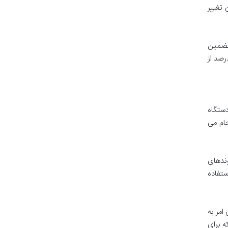
 تغییر
تضمین
ستگاه
جام می
ندهای
گاهش (MH/s)، گیگاهش (GH/s)، تراهش (TH/s)، پتاهش (PH/s) و اگزاهش (EH/s) استفاده
امر به
 برای