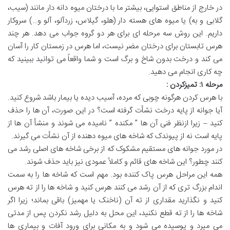
در خارج از مناطق استوایی، بیشتر ما با درختان میوه دانه دار مانند (سیب،
گلابی و به) یا میوه های هسته دار (هلو، گیلاس، زردآلو، آلو و…) سروکار
داریم. این روش سه مرحله ای برای هر دو گروه جواب می دهد. هر چند
هرس تابستان برای درختان مضر نیست، اما هرس در زمستان کار را آسان
می کند و درخت بدون شاخ و برگ است و شما واقعاً می توانید ببینید که
چه کاری انجام می دهید.
مرحله
۱:
تمیزکردن
:
با هرس کردن هرگونه چوبی که مرده، آسیب دیده یا بیمار باشد شروع کنید.
آیا جوانه از پایه درخت نشأت گرفته است؟ در این صورت، آن ها را حذف
کنید – زیرا ازنظر فنی آن ها ” مکنده ” نامیده می شوند و منشأ آن ها از
پایه است نه از پیوندک که شاخه های میوه دهنده از آن نشأت می گیرند.
در مورد جوانه های مستقیم مشکوک که از برخی شاخه های اصلی رشد می
کنند چطور؟ این شاخه های قائم و کاملاً عمودی نیز باید حذف شوند.
همه این مراحل هرس پاک کننده بود. مهم است که شاخه ها را به سمت
اندام بزرگ تری که از آن رشد می کنند هرس کنید و شاخه ها را از ته هرس
کنید و نگذارید مقداری از ته آن (ناخنک یا مهمیز) باقی بماند؛ زیرا اگر
شاخه ها را از ته قطع نکنید، این محل به دلیل رشد نکردن پس از مدتی
می میرد و پوسیده می شود و به مکانی برای ورود آفات و بیماری ها