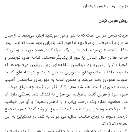
بهترین زمان هرس درختان
روش هرس کردن
مزیت هرس در این است که به هوا و نور خورشید اجازه می‌دهد تا از میان
شاخ و برگ درختان و درختچه ها عبور کند، بنابراین مهم است که ابتدا روی
حذف شاخه های مرده یا در حال مرگ تمرکز کنید. همچنین باید زمانی که
شاخه ها در حال افتادن یا عبور از یکدیگر هستند، شاخه های کوچکتر و
ضعیف تر را از بین ببرید. برداشتن شاخه‌های آویزان پایین درختچه ها که
با تردد پاها یا ماشین‌های چمن‌زنی تداخل دارند و هر شاخه‌ای که به
صورت عمودی رشد می‌کند و ممکن است به دیوارهای ساختمان آسیب
برساند ضروری است. همیشه سعی کاگر فکر می کنید چه موقع درختان
میوه خود را هرس کنید، پاسخ به این سؤال به اهداف شما بستگی دارد. آیا
می خواهید اندازه یک درخت پرانرژی را کاهش دهید؟ یا آیا می خواهید
یک درخت میوه جوان را ترغیب کنید تا سریع تر رشد کند؟ هرس صحیح
درخت میوه، در زمان مناسب سال، می تواند به شما در دستیابی به این
اهداف کمک کند.
اگر نمی دانید در چه فصلی باید درختان خود را هرس کنید، پاسخ به