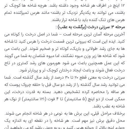
۱۲ اینچ در اطراف هر شاخه وجود داشته باشد. هرچه شاخه ها کوچک تر
باشند، می توانند به یکدیگر نزدیک تر باشند؛ مانند هرس تمیزکننده تمام
هرس های تنک کننده باید با شاخه تراز باشند.
مرحله
۳:
سرزنی درخت (برگشت به عقب)
:
آخرین مرحله آسان ترین مرحله است – شما در اصل درخت را کوتاه می
کنید. ایده این است که بیرونی ترین قسمت درخت را هرس کنید تا شاخه
ها به جای رشد طولانی و باریک، کوتاه تر و ضخیم شوند. این باعث می
شود که شاخه ها زیر وزن میوه نشکنند، اما میوه شناسان به شما می گویند
که این عمل همچنین باعث می شود هورمون های رشد کمتری در تاج
درخت فعال شوند و باعث ایجاد درختان کوچک تر و پربارتر شود.
سرزنی درخت به معنی قطع ۲۰ تا ۳۰ درصد از رشد سال گذشته است. شما
می توانید رشد سال گذشته را از رشد دو سال قبل با حلقه چروک پوست که
هر ساقه را محاصره کرده تشخیص دهید. بسته به قدرت درخت، این
ممکن است از دو اینچ (۵ سانتیمتر) تا ۴ فوت (۱۲۱ سانتیمتر) از نوک هر
شاخه به عقب باشد.
برخلاف مراحل قبلی، این برش ها به نوعی در هر شاخه انجام می شوند.
محل دقیق برش نیز مهم است. هر شاخه را در نقطه ای به اندازه یک
چهارم اینچ بالاتر از جوانه هرس کنید و رو به جهتی باشد که می خواهید آن