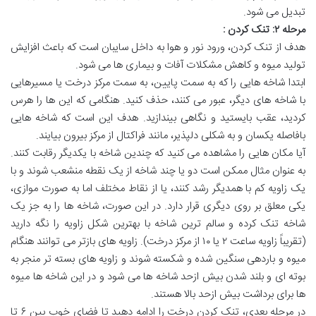
تبدیل می شود.
مرحله
۲:
تنک کردن
:
هدف از تنک کردن، ورود نور و هوا به داخل سایبان است که باعث افزایش
تولید میوه و کاهش مشکلات آفات و بیماری ها می شود.
ابتدا شاخه هایی را که به سمت پایین، به سمت مرکز درخت یا مسیرهایی
با شاخه های دیگر، عبور می کنند، حذف کنید. هنگامی که این ها را هرس
کردید، عقب بایستید و نگاهی بیندازید. هدف این است که شاخه هایی
بافاصله یکسان و به شکلی دلپذیر، مانند فراکتال از مرکز بیرون بیایند.
آیا مکان هایی را مشاهده می کنید که چندین شاخه با یکدیگر رقابت کنند.
به عنوان مثال ممکن است دو یا چند شاخه از یک نقطه منشعب شوند و با
یک زاویه کم با همدیگر رشد کنند، یا از نقاط مختلف اما به صورت موازی،
یکی معلق بر روی دیگری قرار دارد. در این صورت، شاخه ها را به جز یک
شاخه تنک کرده و سالم ترین شاخه با بهترین شکل زاویه را نگه دارید
(تقریباً زاویه ساعت ۲ یا ۱۰ از مرکز درخت). زاویه های بازتر می توانند هنگام
میوه و باردهی سنگین شده و شکسته شوند و زاویه های بسته تر منجر به
بوته ای و بلند شدن بیش ازحد شاخه ها می شود و در این شاخه ها میوه
ها برای برداشت بیش ازحد بالا هستند.
در مرحله بعدی، تنک کردن درخت را ادامه دهید تا فضای خوب بین ۶ تا