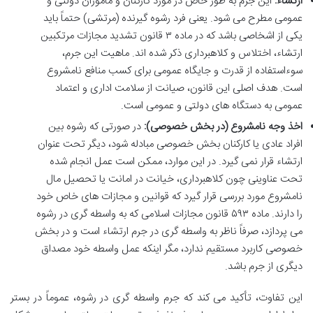
ارتشاء:
این جرم به طور خاص در مورد کارکنان و مأموران دولتی و
عمومی مطرح می شود. یعنی فرد رشوه گیرنده (مرتشی) حتماً باید
یکی از اشخاصی باشد که در ماده ۳ قانون تشدید مجازات مرتکبین
ارتشاء، اختلاس و کلاهبرداری ذکر شده اند. ماهیت این جرم،
سوءاستفاده از قدرت و جایگاه عمومی برای کسب منافع نامشروع
است. هدف اصلی این قانون، صیانت از سلامت اداری و اعتماد
عمومی به دستگاه های دولتی و عمومی است.
اخذ وجه نامشروع (در بخش خصوصی):
در صورتی که رشوه بین
افراد عادی یا کارکنان بخش خصوصی مبادله شود، دیگر تحت عنوان
ارتشاء قرار نمی گیرد. در این موارد، ممکن است عمل انجام شده
تحت عناوینی چون کلاهبرداری، خیانت در امانت یا تحصیل مال
نامشروع مورد بررسی قرار گیرد که قوانین و مجازات های خاص خود
را دارند. ماده ۵۹۳ قانون مجازات اسلامی که به واسطه گری در رشوه
می پردازد، صرفاً ناظر به واسطه گری در جرم ارتشاء است و در بخش
خصوصی کاربرد مستقیم ندارد، مگر اینکه عمل واسطه خود مصداق
دیگری از جرم باشد.
این تفاوت، تأکید می کند که جرم واسطه گری در رشوه، عموماً در بستر