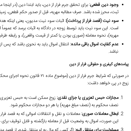
وجود دین قطعی:
برای تحقق جرم فرار از دین، باید ابتدا دین (در اینجا م
ثبت، محرز شده باشد. صرف مطالبه مهریه، قبل از صدور حکم قطعی، زمینه
سوء نیت (قصد فرار از پرداخت):
اثبات سوء نیت مدیون، یعنی اینکه هدف 
است. این سوء نیت باید توسط زوجه در دادگاه به اثبات برسد که عموماً از
مهریه)، نحوه معامله (صوری بودن یا کمتر از قیمت واقعی)، و رابطه ط
عدم کفایت اموال باقی مانده:
انتقال اموال باید به نحوی باشد که پس از
نباشد.
پیامدهای کیفری و حقوقی فرار از دین
در صورتی که شرایط جرم فرار از دین (
زوج در پی خواهد داشت:
مجازات حبس تعزیری یا جزای نقدی:
زوج ممکن است به حبس تعزیری د
نصف محکوم به (نصف مبلغ مهریه) یا هر دو مجازات محکوم شود.
ابطال معاملات صوری:
معاملات و نقل و انتقالات اموالی که به قصد فرار
این صورت، اموال به وضعیت قبل از معامله بازگشته و قابل توقیف برای م
مسئولیت برای منتقل الیه:
اگر کسی که مال به او منتقل شده، از قصد مدی