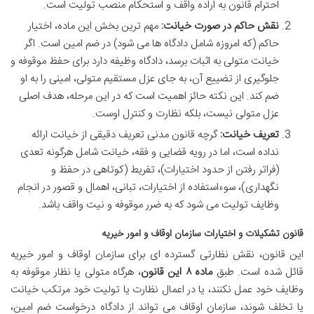
احترام قانون به اراده واقف و استحکام منصب تولیت است.
نقش حاکم در صورت خیانت:
مهم ترین بخش این ماده، اختیار
حاکم (که امروزه شامل دادگاه ها می شود) در ضم امین است. اگر
خیانت متولی به اثبات برسد، دادگاه وظیفه دارد برای حفظ موقوفه و
جلوگیری از تضییع آن، به جای عزل مستقیم متولی، امینی را به او
ضم کند. این نکته حائز اهمیت است که در این مرحله، هدف اصلی
عزل متولی نیست، بلکه نظارت و کنترل اوست.
تعریف خیانت:
گرچه قانون مدنی تعریف دقیقی از خیانت ارائه
نداده است، اما در رویه قضایی و فقه، خیانت شامل هرگونه تعدی
(فراتر رفتن از حدود اختیارات)، تفریط (کوتاهی در حفظ و
نگهداری)، سوءاستفاده از اختیارات، تبانی، اهمال و قصور در انجام
وظایف تولیت می شود که به ضرر موقوفه و نیت واقف باشد.
قانون تشکیلات و اختیارات سازمان اوقاف و امور خیریه
این قانون، نقش نظارتی گسترده ای برای سازمان اوقاف و امور خیریه
قائل شده است. طبق
ماده ۸ این قانون
، هرگاه متولی یا نظار موقوفه به
وظایف خود عمل نکنند، یا در اعمال نظارت یا تولیت خود مرتکب خیانت
یا تخلف شوند، سازمان اوقاف می تواند از دادگاه درخواست ضم امین،