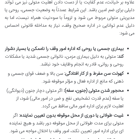
علاوه بر خیانت، عدم کفایت یا از دست دادن اهلیت متولی نیز می تواند
دلیلی برای ضم امین باشد. این شرایط عمدتاً به وضعیت جسمی، روحی یا
مدیریتی متولی مربوط می شود و لزوماً با سوءنیت همراه نیست، اما به
دلیل عدم توانایی در اداره صحیح وقف، نیاز به مداخله قانونی احساس
می شود:
بیماری جسمی یا روحی که اداره امور وقف را ناممکن یا بسیار دشوار
کند:
متولی به دلیل بیماری مزمن، ناتوانی جسمی شدید یا مشکلات
روحی و روانی، قادر به انجام وظایف خود نباشد.
کهولت سن مفرط و از کار افتادگی:
سن بالا و ضعف قوای جسمی و
ذهنی که مانع از اداره فعال و مؤثر موقوفه شود.
محجور شدن متولی (جنون، سفه):
اگر متولی دچار جنون (دیوانگی)
یا سفه (عدم قدرت تشخیص نفع و ضرر در امور مالی) شود، از
اهلیت لازم برای اداره امور مالی ساقط می گردد.
غیبت طولانی یا دوری از محل موقوفه بدون تعیین نماینده:
اگر
متولی برای مدت طولانی از محل موقوفه دور باشد و هیچ نماینده
ای برای اداره امور تعیین نکند، امور وقف با اخلال مواجه می شود.