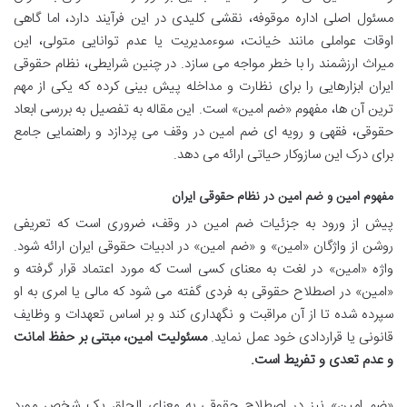
مسئول اصلی اداره موقوفه، نقشی کلیدی در این فرآیند دارد، اما گاهی
اوقات عواملی مانند خیانت، سوءمدیریت یا عدم توانایی متولی، این
میراث ارزشمند را با خطر مواجه می سازد. در چنین شرایطی، نظام حقوقی
ایران ابزارهایی را برای نظارت و مداخله پیش بینی کرده که یکی از مهم
ترین آن ها، مفهوم «ضم امین» است. این مقاله به تفصیل به بررسی ابعاد
حقوقی، فقهی و رویه ای ضم امین در وقف می پردازد و راهنمایی جامع
برای درک این سازوکار حیاتی ارائه می دهد.
مفهوم امین و ضم امین در نظام حقوقی ایران
پیش از ورود به جزئیات ضم امین در وقف، ضروری است که تعریفی
روشن از واژگان «امین» و «ضم امین» در ادبیات حقوقی ایران ارائه شود.
واژه «امین» در لغت به معنای کسی است که مورد اعتماد قرار گرفته و
«امین» در اصطلاح حقوقی به فردی گفته می شود که مالی یا امری به او
سپرده شده تا از آن مراقبت و نگهداری کند و بر اساس تعهدات و وظایف
قانونی یا قراردادی خود عمل نماید.
مسئولیت امین، مبتنی بر حفظ امانت
و عدم تعدی و تفریط است.
«ضم امین» نیز در اصطلاح حقوقی به معنای الحاق یک شخص مورد