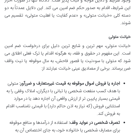
وجود شرایط و دلایل موجه و اثبات پذیر است. دادگاه تنها در صورت احراز
این شرایط، اقدام به صدور حکم ضم امین می کند. این دلایل عمدتاً به دو
دسته کلی «خیانت متولی» و «عدم کفایت یا اهلیت متولی» تقسیم می
شوند.
خیانت متولی
خیانت متولی، مهم ترین و شایع ترین دلیل برای درخواست ضم امین
است. این مفهوم در حقوق و فقه، به هرگونه اقدام یا ترک فعلی اطلاق می
شود که متولی با سوءنیت یا قصور فاحش، به مال موقوفه یا نیت واقف
ضرر برساند. برخی از مصادیق عینی خیانت عبارتند از:
اجاره یا فروش اموال موقوفه به قیمت غیرمتعارف و ضررآور:
متولی
با هدف کسب منفعت شخصی یا تبانی با دیگران، املاک وقفی را به
قیمتی بسیار پایین تر از ارزش واقعی آن اجاره دهد یا در موارد
استثنایی فروش (که نیاز به اذن حاکم دارد) با قیمتی نامناسب اقدام
به فروش کند.
تصرف شخصی در عواید وقف:
استفاده از درآمدها و منافع موقوفه
برای مصارف شخصی یا خانواده خود، به جای اختصاص آن به