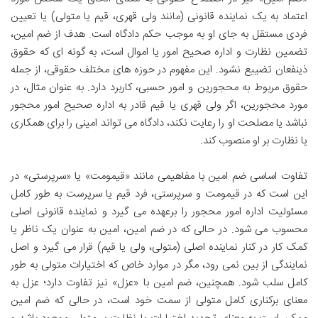
اعتماد به یک نماینده قانونی (مانند ولی قهری، قیم یا متولی) یا تعیین
فردی مستقل به جای او به موجب حکم دادگاه است. هدف از ضم امین،
تضمین نظارت و اداره صحیح امور یا اموال است، به گونه ای که حقوق
ذینفعان تضییع نشود. این مفهوم در حوزه های مختلف حقوقی، از جمله
حقوق مربوط به محجورین و امور حسبی، کاربرد دارد. به عنوان مثال، در
مورد محجورین، اگر ولی قهری یا قیم قادر به اداره صحیح امور محجور
نباشد یا مصلحت او را رعایت نکند، دادگاه می تواند امینی را برای همکاری
یا نظارت بر او منصوب کند.
تفاوت اساسی ضم امین با مفاهیمی مانند «قیمومت» یا «سرپرستی» در
این است که در قیمومت و سرپرستی، فرد قیم یا سرپرست به طور کامل
مسئولیت اداره امور محجور را برعهده می گیرد و نماینده قانونی اصلی
محسوب می شود. در حالی که در ضم امین، امین به عنوان یک ناظر یا
کمک کار در کنار نماینده اصلی (متولی، ولی یا قیم) قرار می گیرد و اصل
نمایندگی از بین نمی رود، مگر در موارد خاص که اختیارات متولی به طور
کامل سلب شود. همچنین، ضم امین با «عزل» نیز تفاوت دارد؛ عزل به
معنای برکناری کامل متولی از سمت خود است، در حالی که ضم امین