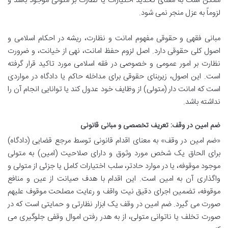
ممکن است به معنای تحدید اختیارات یا نظارت بر متولی موجود باشد و
لزوماً به عزل منجر نمی شود.
مبانی فقهی و حقوقی مفهوم امانت و نظارت، ریشه در احکام اسلامی و
اصول کلی حقوقی دارد. اصل لزوم حفظ امانت، نهی از خیانت، و ضرورت
نظارت بر امور عمومی و خصوصی در فقه اسلامی مورد تاکید قرار گرفته
است. این اصول، زیربنای حقوقی برای مداخله حاکم یا دادگاه در مواردی
است که امانت دار (متولی) از وظایف خود عدول کند یا توانایی انجام آن را
نداشته باشد.
ضم امین در وقف: تعریف تخصصی و مبانی قانونی
«ضم امین در وقف» به معنای اقدام قانونی توسط مرجع قضایی (دادگاه)
برای الحاق یک شخص مورد وثوق و دارای صلاحیت (امین) به متولی
موجود موقوفه، یا در موارد حادتر، سلب اختیارات کامل یا جزئی از متولی و
واگذاری آن به امین است. این اقدام با هدف صیانت از عین و منافع
موقوفه، تضمین اجرای دقیق نیت واقف و رعایت مصلحت موقوف علیهم
صورت می گیرد. ضم امین در وقف یک ابزار نظارتی و حمایتی است که در
صورت تخلف یا ناتوانی متولی، از به هدر رفتن اموال وقفی جلوگیری می