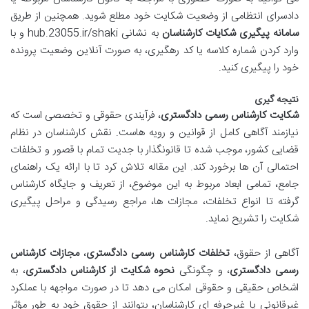
دادسرای انتظامی از وضعیت شکایت خود مطلع شوید. همچنین از طریق
سامانه پیگیری شکایات کارشناسان
به نشانی hub.23055.ir/shaki و با
وارد کردن شماره کلاسه یا کد رهگیری، به صورت آنلاین وضعیت پرونده
خود را پیگیری کنید.
نتیجه گیری
شکایت کارشناس رسمی دادگستری
، فرآیندی حقوقی و تخصصی است که
نیازمند آگاهی کامل از قوانین و رویه هاست. نقش کارشناسان در نظام
قضایی کشور، موجب شده تا قانونگذار با جدیت تمام با قصور و تخلفات
احتمالی آن ها برخورد کند. این مقاله تلاش کرد تا با ارائه یک راهنمای
جامع، تمامی ابعاد مربوط به این موضوع، از تعریف و جایگاه کارشناس
گرفته تا انواع تخلفات، مجازات ها، مراجع رسیدگی و مراحل پیگیری
شکایت را تشریح نماید.
آگاهی از حقوق،
تخلفات کارشناس رسمی دادگستری
،
مجازات کارشناس
رسمی دادگستری
، و چگونگی
نحوه شکایت از کارشناس دادگستری
، به
اشخاص حقیقی و حقوقی امکان می دهد تا در صورت مواجهه با عملکرد
غیرقانونی یا غیرحرفه ای کارشناسان، بتوانند از حقوق خود به طور مؤثر