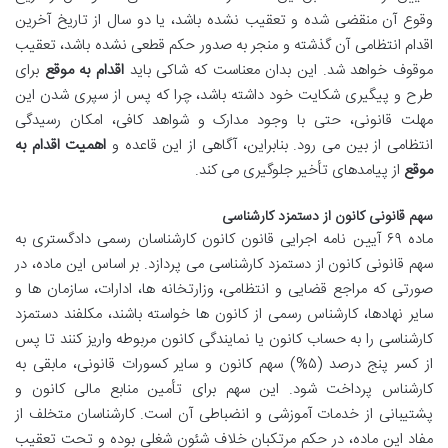
وقوع آن منقضی شده و تعقیب نشده باشد، یا دو سال از تاریخ آخرین
اقدام انتظامی آن گذشته و منجر به صدور حکم قطعی نشده باشد، تعقیب
موقوف خواهد شد. این بدان معناست که شاکی باید
اقدام به موقع
برای
طرح و پیگیری شکایت خود داشته باشد، چرا که پس از سپری شدن این
مهلت قانونی، حتی با وجود مدارک و شواهد کافی، امکان رسیدگی
انتظامی از بین می رود. بنابراین، آگاهی از این قاعده و
اهمیت اقدام به
موقع
از پیامدهای تأخیر جلوگیری می کند.
سهم قانونی کانون از دستمزد کارشناسی
ماده ۶۹ آیین نامه اجرایی قانون کانون کارشناسان رسمی دادگستری به
سهم قانونی کانون از دستمزد کارشناسی می پردازد. بر اساس این ماده، در
صورتی که مراجع قضایی و انتظامی، وزارتخانه ها، ادارات، سازمان ها و
سایر نهادها، کارشناس رسمی از کانون ها خواسته باشند، مکلفند دستمزد
کارشناسی را به حساب کانون یا نمایندگی کانون مربوطه واریز کنند تا پس
از کسر پنج درصد (۵%) سهم کانون و سایر کسورات قانونی، مابقی به
کارشناس پرداخت شود. این سهم برای تأمین منابع مالی کانون و
پشتیبانی از خدمات آموزشی و انضباطی آن است. کارشناسان متخلف از
مفاد این ماده، در حکم مرتکبان خلاف شئون شغلی بوده و تحت تعقیب