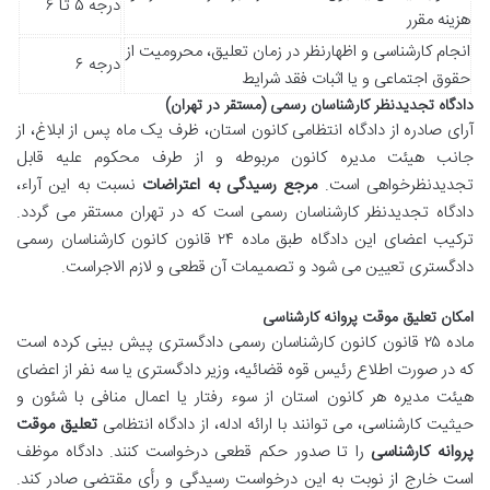
درجه ۵ تا ۶
هزینه مقرر
انجام کارشناسی و اظهارنظر در زمان تعلیق، محرومیت از
درجه ۶
حقوق اجتماعی و یا اثبات فقد شرایط
دادگاه تجدیدنظر کارشناسان رسمی (مستقر در تهران)
آرای صادره از دادگاه انتظامی کانون استان، ظرف یک ماه پس از ابلاغ، از
جانب هیئت مدیره کانون مربوطه و از طرف محکوم علیه قابل
تجدیدنظرخواهی است.
مرجع رسیدگی به اعتراضات
نسبت به این آراء،
دادگاه تجدیدنظر کارشناسان رسمی است که در تهران مستقر می گردد.
ترکیب اعضای این دادگاه طبق ماده ۲۴ قانون کانون کارشناسان رسمی
دادگستری تعیین می شود و تصمیمات آن قطعی و لازم الاجراست.
امکان تعلیق موقت پروانه کارشناسی
ماده ۲۵ قانون کانون کارشناسان رسمی دادگستری پیش بینی کرده است
که در صورت اطلاع رئیس قوه قضائیه، وزیر دادگستری یا سه نفر از اعضای
هیئت مدیره هر کانون استان از سوء رفتار یا اعمال منافی با شئون و
حیثیت کارشناسی، می توانند با ارائه ادله، از دادگاه انتظامی
تعلیق موقت
پروانه کارشناسی
را تا صدور حکم قطعی درخواست کنند. دادگاه موظف
است خارج از نوبت به این درخواست رسیدگی و رأی مقتضی صادر کند.