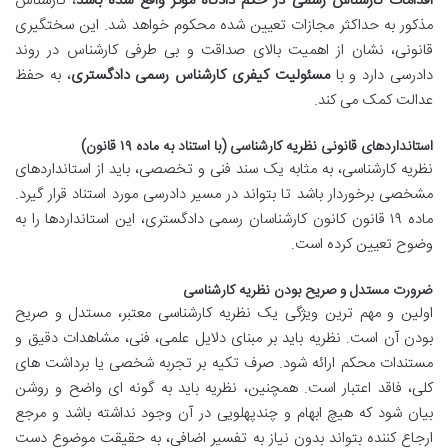
اقدامات کارشناس رسمی در حکم دادگاه مؤثر واقع شده باشد
، کارشناس
مذکور به حداکثر مجازات تعیین شده محکوم خواهد شد. این سختگیری
قانونی، نشان از اهمیت بالای صداقت و بی طرفی کارشناس در روند
دادرسی دارد و با
مسئولیت کیفری کارشناس رسمی دادگستری
، به حفظ
عدالت کمک می کند.
استانداردهای قانونی نظریه کارشناسی (با استناد به ماده ۱۹ قانون)
نظریه کارشناسی، به مثابه یک سند فنی و تخصصی، باید از استانداردهای
مشخصی برخوردار باشد تا بتواند در مسیر دادرسی مورد استناد قرار گیرد.
ماده ۱۹ قانون کانون کارشناسان رسمی دادگستری، این استانداردها را به
وضوح تعیین کرده است.
ضرورت مستدل و صریح بودن نظریه کارشناسی
اولین و مهم ترین ویژگی یک نظریه کارشناسی معتبر، مستدل و صریح
بودن آن است. نظریه باید بر مبنای دلایل علمی، فنی، مشاهدات دقیق و
مستندات محکم ارائه شود. صرف تکیه بر تجربه شخصی یا برداشت های
کلی، فاقد اعتبار است. همچنین، نظریه باید به گونه ای واضح و روشن
بیان شود که هیچ ابهام و چندپهلویی در آن وجود نداشته باشد و مرجع
ارجاع کننده بتواند بدون نیاز به تفسیر اضافی، به حقیقت موضوع دست