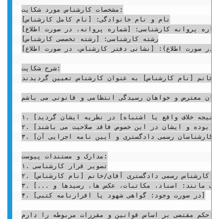
مشخصات کارشناس مورد شکایت:

نام و نام خانوادگی: [نام کامل کارشناس]

شماره پروانه کارشناسی: [شماره پروانه، در صورت اطلاع]
رشته کارشناسی: [رشته تخصصی کارشناس]

 (در صورت اطلاع): [نشانی دفتر کارشناس، در صورت اطلاع]
شرح شکایت:

/خانم [نام کارشناس] به عنوان کارشناس تعیین گردیدند.
شان معترض و خواهان رسیدگی انتظامی و قانونی می باشم:
۱. [شرح دقیق اولین مورد تخلف یا قصور با ذکر جزئیات: مثلاً: کارشناس در تاریخ [تاریخ] در بازدید از محل [آدرس محل بازدید]، بدون توجه به [مدرک/واقعیت] اقدام به [عمل خلاف] نمود که منجر به [نتیجه خلاف واقع یا اشتباه] در نظریه ایشان گردید.]

۲. [شرح دقیق دومین مورد تخلف یا قصور: مثلاً: نظریه کارشناس محترم در بخش [موضوع مشخص در نظریه] خارج از حوزه تخصصی ایشان [رشته تخصصی کارشناس] بوده و ایشان در این خصوص فاقد صلاحیت می باشند.]

۳. [شرح سایر موارد تخلف یا قصور با استناد به ماده ۲۶ قانون کانون کارشناسان رسمی دادگستری و آیین نامه اجرایی آن.]

مدارک و مستندات پیوست:

۱. تصویر قرار کارشناسی

۲. تصویر نظریه کارشناس رسمی دادگستری آقای/خانم [نام کارشناس]

۳. تصویر [سایر مدارک مانند: اسناد، مکاتبات، عکس ها، رسیدها و ...]

۴. [در صورت وجود: گواهی شهود یا اقرارنامه کتبی]

ر حکم مقتضی بر اساس قوانین و مقررات مربوطه را دارم.