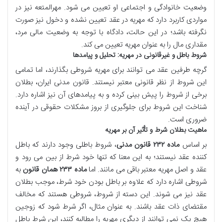
وضعیت خانوادگی و اجتماعی او تعیین می شود. مهرالمتعه نیز در
مواردی کاربرد دارد که مهریه در عقد تعیین نشده و دخول نیز صورت
نگرفته باشد؛ در این حالت، دادگاه با توجه به وضعیت مالی مرد،
مقداری مال را به عنوان مهریه تعیین می کند.
شروط باطل و غیرقانونی در مهریه: تحلیل و پیامدها
گرچه طرفین عقد می توانند برای مهریه شروطی بگذارند، اما تمامی
این شروط از نظر قانونی معتبر نیستند. قانون مدنی ایران، بطلان
برخی از شروط را پیش بینی کرده و به پیامدهای آن نیز اشاره دارد.
شناخت این شروط برای جلوگیری از بروز مشکلات حقوقی در آینده
ضروری است.
ماهیت بطلان شرط و تأثیر آن بر مهریه
بر اساس
ماده ۲۳۲ قانون مدنی
، شروط باطلی وجود دارند که باطل
کننده عقد نیستند؛ به این معنا که تنها خود شرط از بین می رود و
عقد و اصل مهریه معتبر باقی می مانند. اما
ماده ۲۳۳ همان قانون
به
شروطی اشاره دارد که علاوه بر باطل بودن خود شرط، موجب بطلان
عقد نیز می شوند. این دسته از شروط، شروطی هستند که مخالف
مقتضای ذات عقد باشند. به عنوان مثال، اگر شرط شود که زوجین
هیچ یک نمی توانند از دیگری مهریه را مطالبه کنند، این شرط باطل