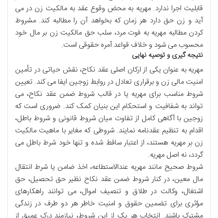
قابلیت اجرا ندارد. مهریه به محض وقوع عقد به مالکیت زن در می
آید و زن حق دارد هر زمان که بخواهد آن را مطالبه کند. مشروط
کردن مطالبه مهریه به فوت مرد، سلب حق مالکیت زن بر مال خود
محسوب می شود و خلاف قواعد آمره حقوقی است.
نتیجه گیری و توصیه نهایی
مهریه به عنوان یکی از ارکان اصلی عقد نکاح، نقش حیاتی در تأمین
امنیت مالی زن و برقراری تعادل در روابط زوجین ایفا می کند. تعیین
شروط مناسب برای مهریه یا در قالب شروط ضمن عقد نکاح، می
تواند به شفافیت و استحکام این بنیان کمک کند. ضروری است که
زوجین با آگاهی کامل از تفاوت میان شروط قانونی و شروط باطل،
اقدام به تنظیم عقدنامه نمایند. شروطی که مغایر با ماهیت مالکیت
زن بر مهریه هستند، از اعتبار ساقط شده و تنها خود شرط باطل می
گردد، نه اصل مهریه.
شروط صحیح مانند مهریه عندالاستطاعه، اخذ ضامن یا شرط انتقال
مال معین، در کنار شروط ضمن عقد نکاح نظیر حق تحصیل، حق
اشتغال، وکالت در طلاق و تنصیف اموال، می توانند راهکارهای
مؤثری برای تضمین حقوق و امنیت خاطر هر دو طرف در زندگی
مشترک باشند. انتخاب هر یک از این شروط، نیازمند درک عمیق از