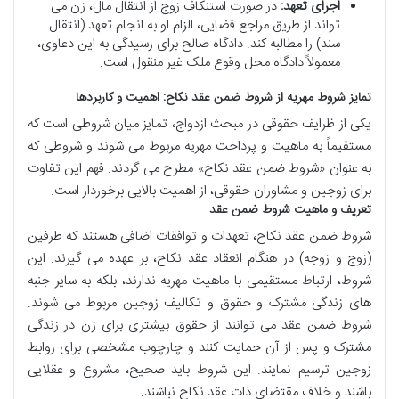
اجرای تعهد:
در صورت استنکاف زوج از انتقال مال، زن می
تواند از طریق مراجع قضایی، الزام او به انجام تعهد (انتقال
سند) را مطالبه کند. دادگاه صالح برای رسیدگی به این دعاوی،
معمولاً دادگاه محل وقوع ملک غیر منقول است.
تمایز شروط مهریه از شروط ضمن عقد نکاح: اهمیت و کاربردها
یکی از ظرایف حقوقی در مبحث ازدواج، تمایز میان شروطی است که
مستقیماً به ماهیت و پرداخت مهریه مربوط می شوند و شروطی که
به عنوان «شروط ضمن عقد نکاح» مطرح می گردند. فهم این تفاوت
برای زوجین و مشاوران حقوقی، از اهمیت بالایی برخوردار است.
تعریف و ماهیت شروط ضمن عقد
شروط ضمن عقد نکاح، تعهدات و توافقات اضافی هستند که طرفین
(زوج و زوجه) در هنگام انعقاد عقد نکاح، بر عهده می گیرند. این
شروط، ارتباط مستقیمی با ماهیت مهریه ندارند، بلکه به سایر جنبه
های زندگی مشترک و حقوق و تکالیف زوجین مربوط می شوند.
شروط ضمن عقد می توانند از حقوق بیشتری برای زن در زندگی
مشترک و پس از آن حمایت کنند و چارچوب مشخصی برای روابط
زوجین ترسیم نمایند. این شروط باید صحیح، مشروع و عقلایی
باشند و خلاف مقتضای ذات عقد نکاح نباشند.