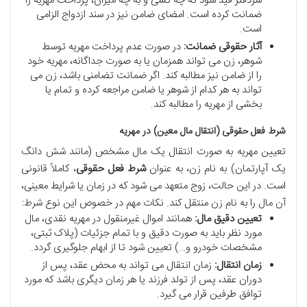
سردفتر قید شود که چه کسی و به چه میزان، پرداخت مهریه را
ضمانت کرده است. امضای ضامن نیز در سند ازدواج الزامی
است.
آثار حقوقی ضمانت:
در صورت عدم پرداخت مهریه توسط
شوهر، زن می تواند همزمان یا به صورت جداگانه، مهریه خود
را از ضامن نیز مطالبه کند. اگر ضمانت تضامنی باشد، زن می
تواند به هر کدام از شوهر یا ضامن مراجعه کرده و تمام یا
بخشی از مهریه را مطالبه کند.
شرط فعل حقوقی (انتقال مال معین) در مهریه
تعیین مهریه به صورت انتقال یک مال مشخص (مانند شش دانگ
یک آپارتمان) به نام زن، به عنوان
شرط فعل حقوقی
، کاملاً قانونی
است. در این حالت، زوج متعهد می شود که در زمان یا شرایط معینی،
آن مال را به نام زن منتقل کند. نکات مهم در خصوص این نوع شرط:
تعیین دقیق مال:
همانند اموال غیرمنقول در مهریه نقدی، مال
مورد نظر باید به صورت دقیق و با تمام جزئیات (پلاک ثبتی،
مشخصات خودرو و…) تعیین شود تا از ابهام جلوگیری گردد.
زمان انتقال:
زمان انتقال می تواند به محض عقد، پس از
دوران عقد، پس از تولد فرزند یا هر زمان دیگری باشد که مورد
توافق طرفین قرار می گیرد.