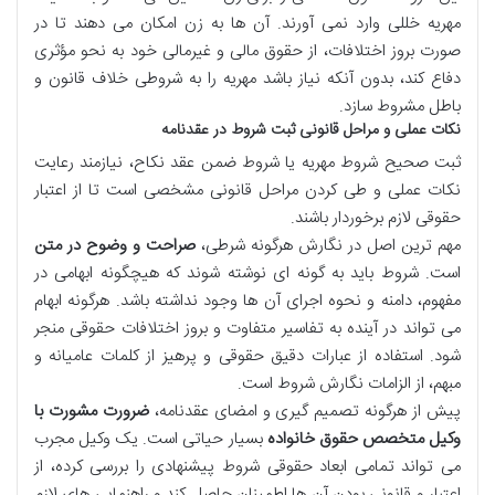
مهریه خللی وارد نمی آورند. آن ها به زن امکان می دهند تا در
صورت بروز اختلافات، از حقوق مالی و غیرمالی خود به نحو مؤثری
دفاع کند، بدون آنکه نیاز باشد مهریه را به شروطی خلاف قانون و
باطل مشروط سازد.
نکات عملی و مراحل قانونی ثبت شروط در عقدنامه
ثبت صحیح شروط مهریه یا شروط ضمن عقد نکاح، نیازمند رعایت
نکات عملی و طی کردن مراحل قانونی مشخصی است تا از اعتبار
حقوقی لازم برخوردار باشند.
مهم ترین اصل در نگارش هرگونه شرطی،
صراحت و وضوح در متن
است. شروط باید به گونه ای نوشته شوند که هیچگونه ابهامی در
مفهوم، دامنه و نحوه اجرای آن ها وجود نداشته باشد. هرگونه ابهام
می تواند در آینده به تفاسیر متفاوت و بروز اختلافات حقوقی منجر
شود. استفاده از عبارات دقیق حقوقی و پرهیز از کلمات عامیانه و
مبهم، از الزامات نگارش شروط است.
پیش از هرگونه تصمیم گیری و امضای عقدنامه،
ضرورت مشورت با
وکیل متخصص حقوق خانواده
بسیار حیاتی است. یک وکیل مجرب
می تواند تمامی ابعاد حقوقی شروط پیشنهادی را بررسی کرده، از
اعتبار و قانونی بودن آن ها اطمینان حاصل کند و راهنمایی های لازم