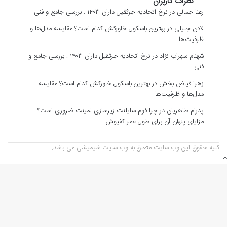
نظرات کاربران
رعنا جمالی
در
نرخ اتحادیه جرثقیل داران ۱۴۰۳ : بررسی جامع و فنی
لادن جلیلی
در
بهترین باسکول خاورکش کدام است؟ مقایسه مدل‌ها و
ظرفیت‌ها
شهنام سهراب نژاد
در
نرخ اتحادیه جرثقیل داران ۱۴۰۳ : بررسی جامع و
فنی
زهرا فیاض بخش
در
بهترین باسکول خاورکش کدام است؟ مقایسه
مدل‌ها و ظرفیت‌ها
پدرام طاهریان
در
چرا فوم سایلنت زیرسازی لمینت ضروری است؟
مزایای پنهان آن برای طول عمر کفپوش
کلیه حقوق این وب سایت متعلق به وب سایت شیمیشی می باشد.
دکمه
بازگشت
به
بالا