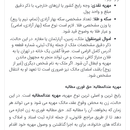
مهریه نقدی:
وجه رایج کشور یا ارزهای خارجی، با ذکر دقیق
مبلغ و واحد پول.
سکه و طلا:
تعداد مشخصی سکه بهار آزادی (تمام، نیم یا ربع)
یا وزن مشخصی طلا. لازم است نوع سکه (بهار آزادی، امامی)
و عیار طلا به وضوح قید شود.
اموال غیرمنقول:
ملک، زمین، آپارتمان یا مغازه. در این حالت،
ذکر دقیق مشخصات ملک از جمله پلاک ثبتی، شماره قطعه و
آدرس کامل الزامی است. صرفاً گفتن یک خانه در تهران یا به
فلان متراژ کافی نیست و می تواند منجر به مجهول ماندن
مهریه و ابطال آن شود. اگر ملک به نام شخص دیگری (غیر از
زوج) باشد، امضای مالک نیز ضروری است تا تعهد او به انتقال
مشخص شود.
مهریه عندالمطالبه: حق فوری مطالبه
رایج ترین و اصلی ترین نوع مهریه،
مهریه عندالمطالبه
است. در این
حالت، زن به محض وقوع عقد، مالک مهریه می شود و می تواند هر
زمان که بخواهد، آن را مطالبه کند. حق مطالبه فوری به زن اجازه می
دهد تا از طریق مراجع قانونی، از جمله اداره ثبت اسناد و املاک و
دادگاه های خانواده، برای به اجرا گذاشتن و وصول مهریه خود اقدام