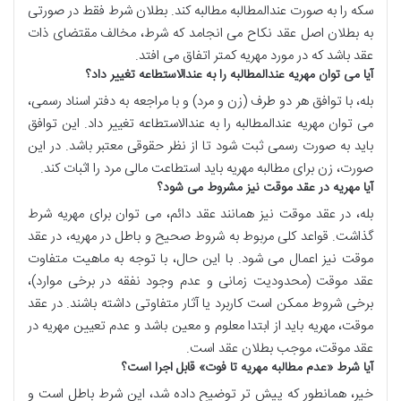
سکه را به صورت عندالمطالبه مطالبه کند. بطلان شرط فقط در صورتی
به بطلان اصل عقد نکاح می انجامد که شرط، مخالف مقتضای ذات
عقد باشد که در مورد مهریه کمتر اتفاق می افتد.
آیا می توان مهریه عندالمطالبه را به عندالاستطاعه تغییر داد؟
بله، با توافق هر دو طرف (زن و مرد) و با مراجعه به دفتر اسناد رسمی،
می توان مهریه عندالمطالبه را به عندالاستطاعه تغییر داد. این توافق
باید به صورت رسمی ثبت شود تا از نظر حقوقی معتبر باشد. در این
صورت، زن برای مطالبه مهریه باید استطاعت مالی مرد را اثبات کند.
آیا مهریه در عقد موقت نیز مشروط می شود؟
بله، در عقد موقت نیز همانند عقد دائم، می توان برای مهریه شرط
گذاشت. قواعد کلی مربوط به شروط صحیح و باطل در مهریه، در عقد
موقت نیز اعمال می شود. با این حال، با توجه به ماهیت متفاوت
عقد موقت (محدودیت زمانی و عدم وجود نفقه در برخی موارد)،
برخی شروط ممکن است کاربرد یا آثار متفاوتی داشته باشند. در عقد
موقت، مهریه باید از ابتدا معلوم و معین باشد و عدم تعیین مهریه در
عقد موقت، موجب بطلان عقد است.
آیا شرط «عدم مطالبه مهریه تا فوت» قابل اجرا است؟
خیر، همانطور که پیش تر توضیح داده شد، این شرط باطل است و