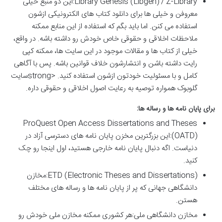
Library Genesis (Libgen) / Z-Library:این دو منبع خیلی
معروفن و خیلی ها برای دانلود کتاب های الکترونیکی ازشون
استفاده می کنن. اما باید بگم که استفاده از این منابع ممکنه
ملاحظات اخلاقی و حقوقی خاص خودش رو داشته باشه. در واقع،
خیلی از کتاب ها و مقالات موجود در این سایت ها، ممکنه کپی
رایت داشته باشن و انتشارشون خلاف قوانین باشه. پس با آگاهی
کامل و با مسئولیت خودتون ازشون استفاده کنید. <strongسایت
گلوبوک همواره توصیه به رعایت اصول اخلاقی و حقوقی داره.
برای پایان نامه ها و رساله ها:
ProQuest Open Access Dissertations and Theses
(OATD):این بزرگترین مخزن پایان نامه های دسترسی آزاد در
دنیاست. اگه دنبال پایان نامه خارجی هستید، اول اینجا رو چک
کنید.
ETD (Electronic Theses and Dissertations):مخازن
دانشگاهی جهانی که پر از پایان نامه ها و رساله های مختلف
هستن.
مخازن دانشگاهی ملی:هر کشوری ممکنه مخازن ملی خودش رو