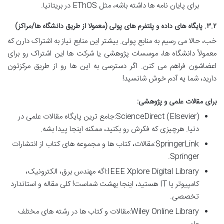
برای پایان نامه ها داشته باشه، مثل EThOS در بریتانیا.
۳.۲. پایگاه های داده و پلتفرم های پولی (معمولا از طریق دانشگاه ها/مراکز)
خب، حالا می رسیم به منابع پولی. بیشتر این منابع نیاز به اشتراک دارن که
معمولاً دانشگاه ها، موسسات پژوهشی یا شرکت ها این اشتراک رو برای
اعضاشون فراهم می کنن. اگر دسترسی به این ها رو از طریق مرکزتون
دارید، شما یه آدم خوش شانسید!
برای مقالات علمی و پژوهشی:
ScienceDirect (Elsevier):جامع ترین پایگاه مقالات علمی در
دنیا. هرچیزی که فکرش رو بکنید، ممکنه اینجا پیدا بشه.
SpringerLink:مقالات، کتاب ها و مجموعه های کتاب از انتشارات
Springer.
IEEE Xplore Digital Library:اگه مهندس برق، الکترونیک،
کامپیوتر یا IT هستید، اینجا بهشت شماست! کلی مقاله و استاندارد
تخصصی.
Wiley Online Library:مقالات و کتاب ها در رشته های مختلف