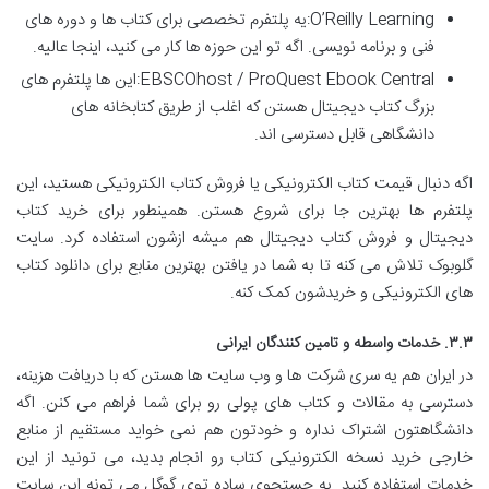
O’Reilly Learning:یه پلتفرم تخصصی برای کتاب ها و دوره های
فنی و برنامه نویسی. اگه تو این حوزه ها کار می کنید، اینجا عالیه.
EBSCOhost / ProQuest Ebook Central:این ها پلتفرم های
بزرگ کتاب دیجیتال هستن که اغلب از طریق کتابخانه های
دانشگاهی قابل دسترسی اند.
اگه دنبال قیمت کتاب الکترونیکی یا فروش کتاب الکترونیکی هستید، این
پلتفرم ها بهترین جا برای شروع هستن. همینطور برای خرید کتاب
دیجیتال و فروش کتاب دیجیتال هم میشه ازشون استفاده کرد. سایت
گلوبوک تلاش می کنه تا به شما در یافتن بهترین منابع برای دانلود کتاب
های الکترونیکی و خریدشون کمک کنه.
۳.۳. خدمات واسطه و تامین کنندگان ایرانی
در ایران هم یه سری شرکت ها و وب سایت ها هستن که با دریافت هزینه،
دسترسی به مقالات و کتاب های پولی رو برای شما فراهم می کنن. اگه
دانشگاهتون اشتراک نداره و خودتون هم نمی خواید مستقیم از منابع
خارجی خرید نسخه الکترونیکی کتاب رو انجام بدید، می تونید از این
خدمات استفاده کنید. یه جستجوی ساده توی گوگل می تونه این سایت