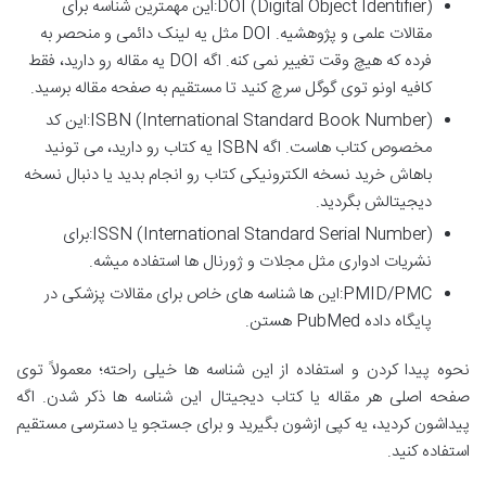
DOI (Digital Object Identifier):این مهمترین شناسه برای
مقالات علمی و پژوهشیه. DOI مثل یه لینک دائمی و منحصر به
فرده که هیچ وقت تغییر نمی کنه. اگه DOI یه مقاله رو دارید، فقط
کافیه اونو توی گوگل سرچ کنید تا مستقیم به صفحه مقاله برسید.
ISBN (International Standard Book Number):این کد
مخصوص کتاب هاست. اگه ISBN یه کتاب رو دارید، می تونید
باهاش خرید نسخه الکترونیکی کتاب رو انجام بدید یا دنبال نسخه
دیجیتالش بگردید.
ISSN (International Standard Serial Number):برای
نشریات ادواری مثل مجلات و ژورنال ها استفاده میشه.
PMID/PMC:این ها شناسه های خاص برای مقالات پزشکی در
پایگاه داده PubMed هستن.
نحوه پیدا کردن و استفاده از این شناسه ها خیلی راحته؛ معمولاً توی
صفحه اصلی هر مقاله یا کتاب دیجیتال این شناسه ها ذکر شدن. اگه
پیداشون کردید، یه کپی ازشون بگیرید و برای جستجو یا دسترسی مستقیم
استفاده کنید.