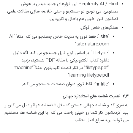
Perplexity AI / Elicit:این ابزارهای جدید مبتنی بر هوش
مصنوعی، می تونن تو جستجو و حتی خلاصه سازی مقالات علمی
کمکتون کنن. خیلی هم باحال و کاربردین!
عملگرهای خاص گوگل:
`site:`: فقط توی یه سایت خاص جستجو می کنه. مثلاً “AI
site:nature.com”
`filetype:`: بر اساس نوع فایل جستجو می کنه. اگه دنبال
دانلود کتاب الکترونیکی یا مقاله PDF هستید، بزنید
“filetype:pdf” در کنار کلمات کلیدیتون. مثلاً “machine
learning filetype:pdf”
`intitle:`: فقط توی عنوان صفحات جستجو می کنه.
۲.۳. اهمیت شناسه های استاندارد جهانی
یه سری کد و شناسه جهانی هستن که مثل شناسنامه هر اثر عمل می کنن و
پیدا کردنشون کار شما رو خیلی راحت می کنه. با این شناسه ها، مستقیم
می تونید برید سراغ اصل مطلب: