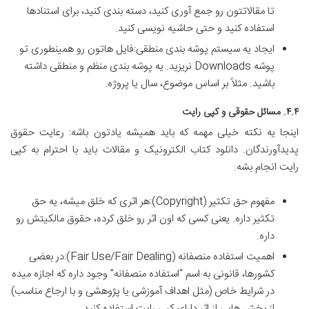
تا مقالاتتون رو جمع آوری کنید، دسته بندی کنید، برای استنادها
استفاده کنید و حتی حاشیه نویسی کنید.
ایجاد یه سیستم پوشه بندی منطقی:فایل هاتون رو همینطوری تو
پوشه Downloads نریزید. یه پوشه بندی منظم و منطقی داشته
باشید. مثلاً بر اساس موضوع، سال یا پروژه.
۴.۴. مسائل حقوقی و کپی رایت
اینجا یه نکته خیلی مهمه که باید همیشه یادتون باشه: رعایت حقوق
پدیدآورندگان. دانلود کتاب الکترونیک و مقالات باید با احترام به کپی
رایت انجام بشه.
مفهوم حق تکثیر (Copyright):هر اثری که خلق میشه، یه حق
تکثیر داره. یعنی کسی که اون اثر رو خلق کرده، حقوق مالکیتش رو
داره.
اهمیت استفاده منصفانه (Fair Use/Fair Dealing):در بعضی
کشورها، قانونی به اسم “استفاده منصفانه” وجود داره که اجازه میده
در شرایط خاص (مثل اهداف آموزشی یا پژوهشی و با ارجاع مناسب)
از بخش هایی از اثر دارای کپی رایت استفاده کنید.