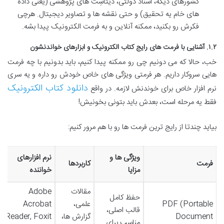
کشورهای دیگه، اسناد دولتی، دیتاسِت های پژوهشی (یعنی داده
های خام یه تحقیق) و حتی نقشه ها و تصاویر دیجیتال. هرچی
فکرش رو بکنید، ممکنه آنلاین و به فرمت الکترونیک پیدا بشه.
۱.۲. آشنایی با فرمت های رایج کتاب الکترونیک و ابزارهای خواندنشون
خب، حالا که می دونیم چی رو ممکنه پیدا کنیم، باید بدونیم با چه فرمت
هایی سروکار داریم. هر فرمتی ویژگی های خاص خودش رو داره و یه سری
دانلود کتاب الکترونیک
نرم افزار خاص برای خوندنش لازمه. در واقع
فقط یه مرحله است، بعدش باید بتونی بخونیش!
بیاید چندتا از رایج ترین فرمت ها رو با هم مرور کنیم:
ویژگی ها و
نرم افزارهای
فرمت
کاربردها
مزایا
خواننده
مقالات
Adobe
حفظ کامل
PDF (Portable
علمی،
Acrobat
قالب اصلی،
Document
گزارش ها،
Reader, Foxit
مناسب برای