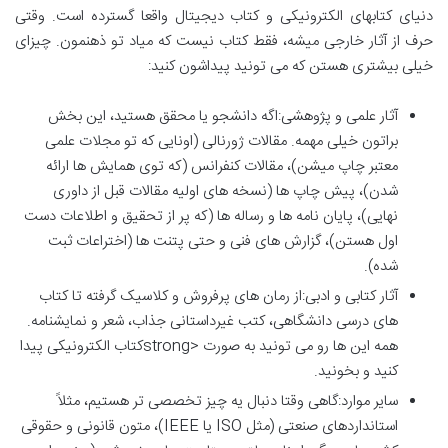
دنیای کتابهای الکترونیکی و کتاب دیجیتال واقعا گسترده است. وقتی
حرف از آثار خارجی میشه، فقط کتاب نیست که میاد تو ذهنمون. چیزای
خیلی بیشتری هستن که می تونید پیداشون کنید:
آثار علمی و پژوهشی:اگه دانشجو یا محقق هستید، این بخش
براتون خیلی مهمه. مقالات ژورنالی (اونایی که تو مجلات علمی
معتبر چاپ میشن)، مقالات کنفرانس (که توی همایش ها ارائه
شدن)، پیش چاپ ها (نسخه های اولیه مقالات قبل از داوری
نهایی)، پایان نامه ها و رساله ها (که پر از تحقیق و اطلاعات دست
اول هستن)، گزارش های فنی و حتی پتنت ها (اختراعات ثبت
شده).
آثار کتابی و ادبی:از رمان های پرفروش و کلاسیک گرفته تا کتاب
های درسی دانشگاهی، کتب غیرداستانی جذاب، شعر و نمایشنامه.
همه این ها رو می تونید به صورت <strongکتاب الکترونیکی پیدا
کنید و بخونید.
سایر موارد:گاهی وقتا دنبال یه چیز تخصصی تر هستیم، مثلاً
استانداردهای صنعتی (مثل ISO یا IEEE)، متون قانونی و حقوقی