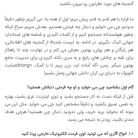
گنجینه های مورد نظرتون رو بیرون بکشید.
ما قراره با هم قدم به قدم پیش بریم؛ اول از همه یاد می گیریم چطور دقیقاً
بدونیم چی می خوایم و دنبال چه فرمتی هستیم. بعدش میریم سراغ اینکه
چطور هوشمندانه جستجو کنیم و از کلمات کلیدی و شناسه های استاندارد
جهانی کمک بگیریم. در ادامه، یه لیست بلندبالا از گنجینه های اطلاعاتی،
هم رایگان و هم پولی، بهتون معرفی می کنم و در نهایت، چند تا راهکار
برای غلبه بر چالش های رایج و یه سری نکته کاربردی برای مدیریت منابع
بهتون میگم. پس، اگه آماده اید، بزن بریم تا با کمک <strongسایت
گلوبوک به دنیای بی کران دانش جهانی وصل بشیم!
گام اول: بشناسید چی می خواید و تو چه فرمتی دنبالش هستید!
قبل از اینکه دست به کار جستجو بشید و توی اینترنت غرق بشید، بهتره
یه نفس عمیق بکشید و دقیقاً مشخص کنید چی می خواید. مثل این می
مونه که بخواید برید خرید، ولی ندونید دنبال چی هستید! هرچی هدف
مندتر باشید، زودتر به نتیجه می رسید.
۱.۱. انواع آثاری که می تونید توی فرمت الکترونیک خارجی پیدا کنید