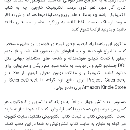
خب، رسیدیم به آخر این سفر طولانی اما مفید! همونطور که دیدید، پیدا
کردن آثار مورد نظر توی فرمت الکترونیک خارجی، چه یه کتاب
الکترونیکی باشه چه یه مقاله علمی پیچیده، اونقدرها هم که اولش به نظر
میومد ترسناک نیست. فقط کافیه یه رویکرد منظم و سیستمی داشته
باشید و بدونید از کجا شروع کنید.
ما توی این راهنما یاد گرفتیم چطور نیازهای خودمون رو دقیق مشخص
کنیم، با انواع فرمت ها و نرم افزارهای خوندنشون آشنا شدیم، فهمیدیم
چطور با کلمات کلیدی هوشمندانه و شناسه های استاندارد جهانی مثل
DOI جستجو کنیم و در نهایت، یه عالمه منبع، هم رایگان و هم پولی، برای
دانلود کتاب الکترونیکی و مقالات بهتون معرفی کردیم. از arXiv و
Project Gutenberg برای منابع آزاد گرفته تا ScienceDirect و
Amazon Kindle Store برای منابع پولی.
دسترسی به دانش جهانی، واقعاً یه مهارته که با تمرین و کنجکاوی، هر
کسی می تونه بهش دست پیدا کنه. فراموش نکنید که هرجا نیاز به خرید
نسخه الکترونیکی کتاب یا قیمت کتاب الکترونیکی داشتید، سایت گلوبوک
می تونه به عنوان یه سایت کتاب الکترونیکی به شما در این مسیر کمک