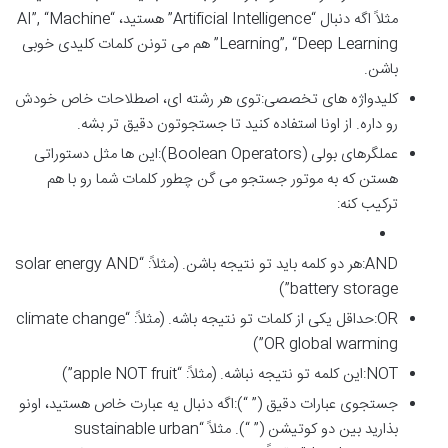
مثلاً اگه دنبال “Artificial Intelligence” هستید، “AI”, “Machine
Learning”, “Deep Learning” هم می تونن کلمات کلیدی خوبی
باشن.
کلیدواژه های تخصصی:توی هر رشته ای، اصطلاحات خاص خودش
رو داره. از اونا استفاده کنید تا جستجوتون دقیق تر بشه.
عملگرهای بولی (Boolean Operators):این ها مثل دستوراتی
هستن که به موتور جستجو می گن چطور کلمات شما رو با هم
ترکیب کنه:
AND:هر دو کلمه باید تو نتیجه باشن. (مثلاً: “solar energy AND
battery storage”)
OR:حداقل یکی از کلمات تو نتیجه باشه. (مثلاً: “climate change
OR global warming”)
NOT:این کلمه تو نتیجه نباشه. (مثلاً: “apple NOT fruit”)
جستجوی عبارات دقیق (” “):اگه دنبال یه عبارت خاص هستید، اونو
بذارید بین دو کوتیشن (” “). مثلاً “sustainable urban