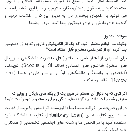
کنه. همیشه سعی کنید از منابع به صورت مسئولانه، اخلاقی و قانونی
استفاده کنید و به حقوق پدیدآورندگان احترام بذارید. با این نقشه راه، حالا
می تونید با اطمینان بیشتری دل به دریای بی کران اطلاعات بزنید و
گنجینه های دانش رو برای خودتون پیدا کنید. موفق باشید!
سوالات متداول
چگونه می توانم مطمئن شوم که یک اثر الکترونیکی خارجی که به آن دسترسی
پیدا کرده ام، از نظر علمی معتبر و قابل استناد است؟
برای اطمینان از اعتبار علمی، به ناشر (مثل انتشارات دانشگاهی یا ژورنال
های معتبر)، شاخص های استنادی (مانند ISI یا Scopus)، نویسنده
(تخصص و وابستگی دانشگاهی او) و بررسی داوری همتا (Peer
Review) مقاله توجه کنید.
اگر اثری که به دنبال آن هستم در هیچ یک از پایگاه های رایگان و پولی که
معرفی شد، یافت نشد، چه گزینه های دیگری برای جستجو یا درخواست دارم؟
در این صورت، می توانید مستقیماً با نویسنده اثر تماس بگیرید، از قابلیت
امانت بین کتابخانه ای (Interlibrary Loan) کتابخانه دانشگاه خود
استفاده کنید یا در انجمن ها و شبکه های اجتماعی تخصصی از همکاران
خود کمک بگیرید.