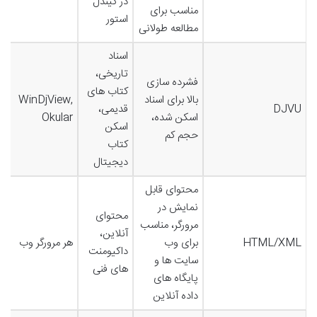
در کیندل
مناسب برای
استور
مطالعه طولانی
اسناد
تاریخی،
فشرده سازی
کتاب های
بالا برای اسناد
WinDjView,
DJVU
قدیمی،
اسکن شده،
Okular
اسکن
حجم کم
کتاب
دیجیتال
محتوای قابل
نمایش در
محتوای
مرورگر، مناسب
آنلاین،
HTML/XML
برای وب
هر مرورگر وب
داکیومنت
سایت ها و
های فنی
پایگاه های
داده آنلاین