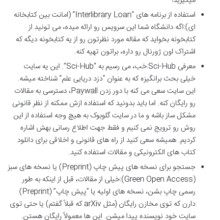
میگیرید!
استفاده از برنامه های “Interlibrary Loan” (امانت بین کتابخانه
ای):اگه دانشگاه شما این سرویس رو ارائه میده، می تونید از
کتابخونه بخواید که مقاله مورد نظرتون رو از یه کتابخونه دیگه که
اشتراک اون ژورنال رو داره، براتون تهیه کنه.
معرفی Sci-Hub:خب، می رسیم به “Sci-Hub”. این یه سایت
خیلی بحث برانگیزه که به عنوان “دزد دریایی علم” شناخته میشه.
این سایت سعی می کنه با دور زدن Paywall، دسترسی به مقالات
رو رایگان کنه. اما باید بدونید که استفاده ازش ممکنه از نظر قانونی
مشکل ساز باشه و ما در سایت گلوبوک به هیچ وجه استفاده از این
روش رو ترویج نمی کنیم و فقط جهت اطلاع رسانی بهش اشاره
کردیم. همیشه سعی کنید از راه های قانونی و اخلاقی برای دانلود
کتاب های الکترونیکی و مقالات استفاده کنید.
جستجو برای نسخه های پیش چاپ (Preprint) یا نسخه های سبز
(Green Open Access):خیلی از مقالات، قبل از اینکه به طور
رسمی چاپ بشن، نسخه های اولیه یا “پیش چاپ” (Preprint)
دارن که توی مخازن رایگان (مثل arXiv که قبلاً گفتم) یا حتی توی
سایت خود نویسنده پیدا میشن. این ها معمولاً رایگان هستن.