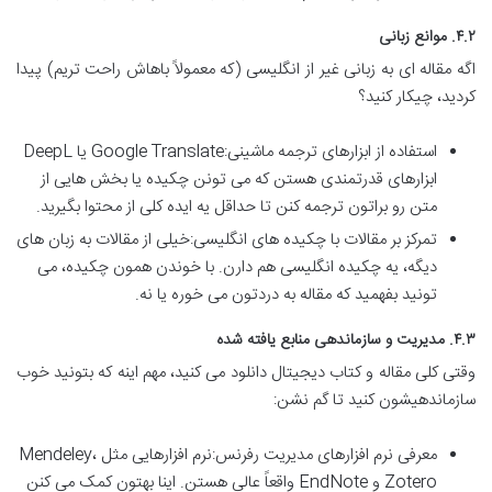
۴.۲. موانع زبانی
اگه مقاله ای به زبانی غیر از انگلیسی (که معمولاً باهاش راحت تریم) پیدا
کردید، چیکار کنید؟
استفاده از ابزارهای ترجمه ماشینی:Google Translate یا DeepL
ابزارهای قدرتمندی هستن که می تونن چکیده یا بخش هایی از
متن رو براتون ترجمه کنن تا حداقل یه ایده کلی از محتوا بگیرید.
تمرکز بر مقالات با چکیده های انگلیسی:خیلی از مقالات به زبان های
دیگه، یه چکیده انگلیسی هم دارن. با خوندن همون چکیده، می
تونید بفهمید که مقاله به دردتون می خوره یا نه.
۴.۳. مدیریت و سازماندهی منابع یافته شده
وقتی کلی مقاله و کتاب دیجیتال دانلود می کنید، مهم اینه که بتونید خوب
سازماندهیشون کنید تا گم نشن:
معرفی نرم افزارهای مدیریت رفرنس:نرم افزارهایی مثل Mendeley،
Zotero و EndNote واقعاً عالی هستن. اینا بهتون کمک می کنن