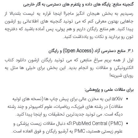
گنجینه منابع: پایگاه های داده و پلتفرم های دسترسی به آثار خارجی
رسیدیم به بخش هیجان انگیز ماجرا! اینجا قراره یه لیست بلندبالا از
جاهایی بهتون معرفی کنم که می تونید گنجینه های اطلاعاتی رو ازشون
پیدا کنید. هم منابع رایگان داریم و هم پولی، پس آماده باشید که دفترچه
تون رو بردارید و نکات رو یادداشت کنید.
۳.۱. منابع دسترسی آزاد (Open Access) و رایگان
اول از همه بریم سراغ منابعی که می تونید رایگان ازشون دانلود کتاب
الکترونیکی و مقالات رو انجام بدید. این بخش برای خیلی ها مثل یه
رویای شیرینه!
برای مقالات علمی و پژوهشی:
arXiv:این یه مخزن عالی برای پیش چاپ ها (نسخه های اولیه
مقالات) در رشته های فیزیک، ریاضیات، علوم کامپیوتر و چند رشته
دیگه است. می تونید جدیدترین تحقیقات رو اینجا پیدا کنید.
PubMed Central (PMC):اگه دنبال مقالات زیست پزشکی و
علوم زیستی هستید، PMC یه آرشیو رایگان و فوق العاده است.