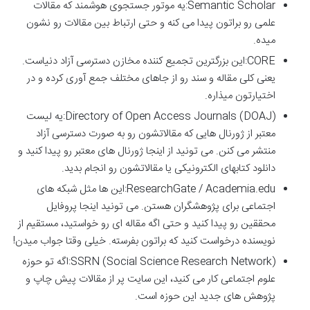
Semantic Scholar:یه موتور جستجوی هوشمند که مقالات
علمی رو براتون پیدا می کنه و حتی ارتباط بین مقالات رو نشون
میده.
CORE:این بزرگترین تجمیع کننده مخازن دسترسی آزاد دنیاست.
یعنی کلی مقاله و سند رو از جاهای مختلف جمع آوری کرده و در
اختیارتون میذاره.
Directory of Open Access Journals (DOAJ):یه لیست
معتبر از ژورنال هایی که مقالاتشون رو به صورت دسترسی آزاد
منتشر می کنن. می تونید از اینجا ژورنال های معتبر رو پیدا کنید و
دانلود کتابهای الکترونیکی یا مقالاتشون رو انجام بدید.
ResearchGate / Academia.edu:این ها مثل شبکه های
اجتماعی برای پژوهشگران هستن. می تونید اینجا پروفایل
محققین رو پیدا کنید و حتی اگه مقاله ای رو خواستید، مستقیم از
نویسنده درخواست کنید که براتون بفرسته. خیلی وقتا جواب میدن!
SSRN (Social Science Research Network):اگه تو حوزه
علوم اجتماعی کار می کنید، این سایت پر از مقالات پیش چاپ و
پژوهش های جدید این حوزه است.