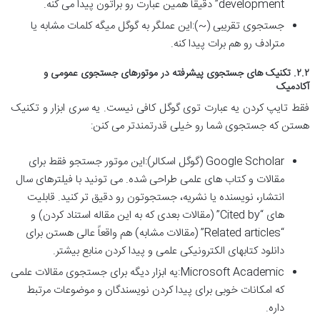
development” دقیقاً همین عبارت رو براتون پیدا می کنه.
جستجوی تقریبی (~):این عملگر به گوگل میگه کلمات مشابه یا
مترادف رو هم برات پیدا کنه.
۲.۲. تکنیک های جستجوی پیشرفته در موتورهای جستجوی عمومی و
آکادمیک
فقط تایپ کردن یه عبارت توی گوگل کافی نیست. یه سری ابزار و تکنیک
هستن که جستجوی شما رو خیلی قدرتمندتر می کنن:
Google Scholar (گوگل اسکالر):این موتور جستجو فقط برای
مقالات و کتاب های علمی طراحی شده. می تونید با فیلترهای سال
انتشار، نویسنده یا نشریه، جستجوتون رو دقیق تر کنید. قابلیت
های “Cited by” (مقالات بعدی که به این مقاله استناد کردن) و
“Related articles” (مقالات مشابه) هم واقعاً عالی هستن برای
دانلود کتابهای الکترونیکی علمی و پیدا کردن منابع بیشتر.
Microsoft Academic:یه ابزار دیگه برای جستجوی مقالات علمی
که امکانات خوبی برای پیدا کردن نویسندگان و موضوعات مرتبط
داره.