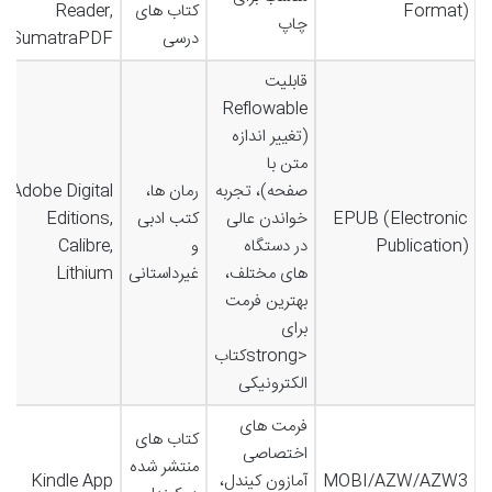
Format)
کتاب های
Reader,
چاپ
درسی
SumatraPDF
قابلیت
Reflowable
(تغییر اندازه
متن با
صفحه)، تجربه
رمان ها،
Adobe Digital
EPUB (Electronic
خواندن عالی
کتب ادبی
Editions,
Publication)
در دستگاه
و
Calibre,
های مختلف،
غیرداستانی
Lithium
بهترین فرمت
برای
<strongکتاب
الکترونیکی
فرمت های
کتاب های
اختصاصی
منتشر شده
MOBI/AZW/AZW3
آمازون کیندل،
Kindle App