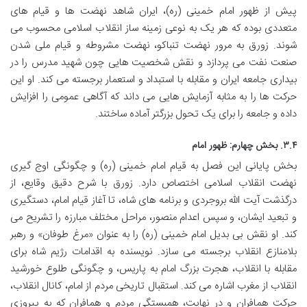
پیش از ظهور امام خمینی (ره)، ایران شاهد نهضت ها و قیام های
متعددی بوده که هر یک به نوعی زمینه ساز انقلاب اسلامی محسوب می
شوند. زورق به مرور نهضت تنباکو، نهضت مشروطه و قیام ملی شدن
صنعت نفت می پردازد و نقش شخصیت هایی چون شهید مدرس را در
بیداری جامعه ایران و مقابله با استبداد و استعمار برجسته می کند. او این
حرکت ها را به مثابه آزمایش هایی می داند که آگاهی عمومی را افزایش
داده و جامعه را برای یک تحول بزرگتر آماده ساختند.
۳.۴. بخش چهارم: ظهور امام
بخش پایانی این فصل به قیام امام خمینی (ره) و چگونگی اوج گیری
نهضت انقلاب اسلامی اختصاص دارد. زورق با شرح دقیق وقایع، از
درگذشت آیت الله بروجردی و برنامه های شاه، تا آغاز قیام امام، دستگیری
و تبعید ایشان، و سپس اعدام منصور، مراحل مختلف مبارزه را تشریح می
کند. او نقش بی بدیل امام خمینی (ره) را به عنوان «مرغ طوفان» و رهبر
بلامنازع انقلاب برجسته می سازد. نویسنده به اقدامات رژیم شاه برای
مقابله با انقلاب، هجرت بزرگ امام به پاریس، و چگونگی طلوع خورشید
انقلاب از مغرب اشاره می کند. استقبال تاریخی مردم از امام، کانال انقلاب،
حرکت همافران و در نهایت، همبستگی مردم و همافران که به پیروزی