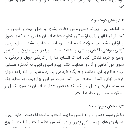
توانایی خودسازی دارد و می تواند سرنوشت خود و جامعه اش را تعیین
کند.
۱.۲. بخش دوم: نبوت
در ادامه، زورق پیوند عمیق میان فطرت بشری و اصل نبوت را تبیین می
کند. او انبیا الهی را بیدارکنندگان فطرت خفته انسان ها می داند که با اصول
و ارکان مشخصی حرکت کرده اند. این اصول شامل عشق، عقل، وحی،
آزادی خواهی، آگاهی بخشی و عدالت است. انبیا در طول تاریخ، با تکیه بر
وحی و خرد، تلاش کرده اند تا انسان ها را از تاریکی جهل و بردگی به
سوی نور آگاهی و آزادی هدایت کنند. پیام انبیای الهی، به گستره هستی،
اراده حاکم بر آن، عدالت و جایگاه خرد می پردازد و سیر الی الله را به عنوان
فرجام نهایی انسان معرفی می کند. نبوت در این چارچوب، به مثابه یک
سیستم تاریخی عمل می کند که هدفش هدایت انسان به سوی کمال و
تحقق جامعه ای عادلانه است.
۱.۳. بخش سوم: امامت
بخش سوم فصل اول به تبیین مفهوم امت و امامت اختصاص دارد. زورق
استراتژی های پیامبر اکرم (ص) را در تأسیس نظام امت و امامت تشریح