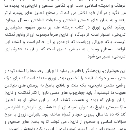
فرهنگ و اندیشه اسلامی است. او با نگاهی فلسفی و تاریخی به پدیده ها
می نگرد و در آثار خود تلاش می کند تا از سطح تحلیل های روزمره فراتر
رفته و به بنیان های هستی شناختی و معرفت شناختی مسائل بپردازد.
رویکرد فکری زورق در کتاب «ریشه ها» بر محور مفهوم «هوشیاری
تاریخی» استوار است. از دیدگاه او، تاریخ صرفاً مجموعه ای از وقایع گذشته
نیست، بلکه جریانی پویاست که قواعدی بر آن حاکم است و کشف این
قواعد، مستلزم رسیدن به بینشی عمیق است که از آن به «هوشیاری
تاریخی» تعبیر می شود.
این هوشیاری، پژوهشگر را قادر می سازد تا چرایی رخدادها را کشف کرده و
حتی مسیر حوادث آینده را تخمین بزند. زورق معتقد است که برای درک
واقعی «شدن تاریخی» یک ملت و یافتن پاسخ به پرسش های بنیادین
هویت ما کیستیم؟، باید چهارچوب های ذهنی ناروا را کنار گذاشت و تاریخ
را آن چنان که بوده و هست، کشف کرد. از این منظر، او به تحلیل
مارکسیستی تاریخ به عنوان نمونه ای از «ناهشیاری تاریخی» اشاره می
کند که ده ها سال پیروان خود را گمراه ساخته بود. بنابراین، زورق با طرح
سؤالات اساسی و صحیح از تاریخ، می کوشد تا به پاسخ های صحیح و
مهمی دست یابد و این کتاب، نمود بارزی از این رویکرد پژوهشی اوست.