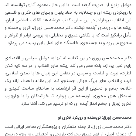
عوامل وقوع آن صورت گرفته است. با این حال، معدود آثاری توانسته اند
با رویکردی ریشه ای و چندلایه، به ابعاد پنهان و بنیان های فکری و فلسفی
این انقلاب بپردازند. در این میان، کتاب «ریشه ها: انقلاب اسلامی ایران،
ریشه ها و دورنمای آینده» نوشته دکتر محمدحسن زورق، اثری برجسته و
تأمل برانگیز است که با نگاهی عمیق و تحلیلی، به بررسی فراتر از ظواهر و
سطوح می رود و به جستجوی خاستگاه های اصلی این پدیده می پردازد.
دکتر محمدحسن زورق در این کتاب، نه تنها به عوامل سیاسی و اقتصادی
رایج نمی پردازد، بلکه سعی می کند ریشه های انقلاب را در سه لایه کلان
فطرت، نبوت و امامت و سپس در تعامل این بنیان ها با تمدن اسلامی،
غرب و انقلاب های بزرگ جهانی جستجو کند. این مقاله با هدف ارائه یک
خلاصه جامع و تحلیلی از این اثر ارزشمند، به ساختار، مباحث کلیدی و
استدلال های محوری نویسنده می پردازد تا خوانندگان را با چارچوب
فکری زورق و چشم انداز آینده ای که او ترسیم می کند، آشنا سازد.
محمدحسن زورق: نویسنده و رویکرد فکری او
دکتر محمدحسن زورق، از جمله متفکران و پژوهشگران معاصر ایرانی است
که دغدغه اصلی او فهم عمیق تحولات تاریخی و اجتماعی، به ویژه در بستر