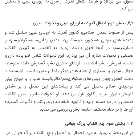
مغول، می پردازد و فرآیند انتقال قدرت از شرق به اروپای غربی را تحلیل
می کند.
۲.۲. بخش دوم: انتقال قدرت به اروپای غربی و تحولات مدرن
پس از سقوط تمدن اسلامی، کانون قدرت به اروپای غربی منتقل شد و
پدیده های نوینی همچون «رنسانس»، «دین زدایی»، «سکولاریسم» و
«ساینتیسم» در آنجا ظهور یافتند. زورق به تفصیل به تبیین انقلاب
صنعتی و تحولات ملازم آن می پردازد. این تحولات شامل لغو برده داری،
تعمیم آموزش، نشر اطلاعات، ارتقای حقوق بشر، گسترش طبقه متوسط،
جهانی شدن و بسیاری از جنبه های دیگر زندگی مدرن است. نویسنده با
دقت، تقابل جهان بینی های سکولاریسم/ماتریالیسم غرب را با جهان بینی
توحیدی اسلام تحلیل می کند و پیامدهای این تقابل را بر «شدن
تاریخی» ایران مورد واکاوی قرار می دهد. او تحولات مادر و ملازم انقلاب
صنعتی را در دو دسته اولیه و ثانویه طبقه بندی می کند و تأثیرات گسترده
آن ها را بر ابعاد مختلف جامعه بشری بررسی می نماید.
۲.۳. بخش سوم: پنج انقلاب بزرگ جهانی
در این بخش، زورق به مرور اجمالی و تحلیل پنج انقلاب بزرگ جهانی می