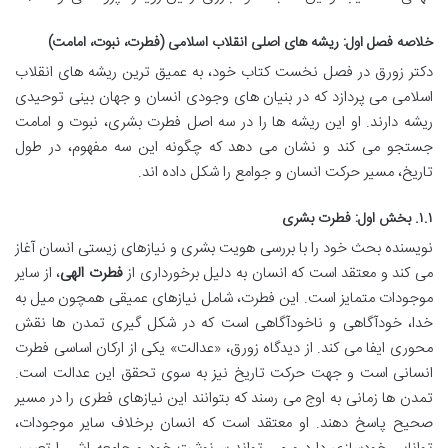
خلاصه فصل اول: ریشه های اصلی انقلاب اسلامی (فطرت، نبوت، امامت)
دکتر زورق در فصل نخست کتاب خود، به عمیق ترین ریشه های انقلاب
اسلامی می پردازد که در بنیان های وجودی انسان و جهان بینی توحیدی
ریشه دارند. او این ریشه ها را در سه اصل فطرت بشری، نبوت و امامت
جستجو می کند و نشان می دهد که چگونه این سه مفهوم، در طول
تاریخ، مسیر حرکت انسان و جوامع را شکل داده اند.
۱.۱. بخش اول: فطرت بشری
نویسنده بحث خود را با بررسی هویت بشری و نیازهای زیستی انسان آغاز
می کند و معتقد است که انسان به دلیل برخورداری از
فطرت الهی
، از سایر
موجودات متمایز است. این فطرت، شامل نیازهای عمیقی همچون میل به
خدا، خودآگاهی و ناخودآگاهی است که در شکل گیری تمدن ها نقش
محوری ایفا می کند. از دیدگاه زورق، «عدالت» یکی از ارکان اساسی فطرت
انسانی است و جهت حرکت تاریخ نیز به سوی تحقق این عدالت است.
تمدن ها زمانی به اوج می رسند که بتوانند این نیازهای فطری را در مسیر
صحیح پاسخ دهند. او معتقد است که انسان برخلاف سایر موجودات،