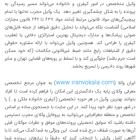
وکیل متخصص در امور کیفری و خانواده می‌تواند مسیر رسیدگی به
پرونده را به شکل چشمگیری تغییر دهد. یک وکیل مجرب نه‌تنها با تمام
پیچیدگی‌های مواد قانونی مرتبط (مانند مواد ۶۳۷ تا ۶۴۲ قانون مجازات
اسلامی) آشناست بلکه می‌تواند با تحلیل دقیق شواهد از جمله فایل‌های
صوتی پیامک‌ها و مدارک دیجیتال بهترین استراتژی دفاعی یا تعقیب
کیفری را طراحی کند. همچنین وکیل می‌تواند با ارائه مشاوره حقوقی
دقیق از اشتباهات رایج مانند ضبط غیرقانونی مکالمات (که خود ممکن
است جرم باشد) جلوگیری کند و با تسلط بر رویه‌های قضایی تهران و سایر
شهرها روند دادرسی را تسریع بخشد.
www.iranvokala.com
ایران وکلا (
) به عنوان مرجع تخصصی
معرفی وکلای پایه یک دادگستری این امکان را فراهم کرده است تا افراد
بتوانند بهترین وکیل در هر حوزه تخصصی (کیفری خانواده ملکی و…) را
در شهر مورد نظر خود پیدا کنند. در این سایت با جستجوی ساده بر اساس
تخصص و منطقه جغرافیایی می‌توانید به پروفایل وکلای مجرب دسترسی
داشته باشید که سوابق تحصیلی پرونده‌های موفق و نظرات موکلان قبلی
آن‌ها به صورت شفاف درج شده است. این ویژگی به شما کمک می‌کند تا با
آگاهی کامل وکیلی را انتخاب کنید که دقیقاً با نیازهای پرونده شما