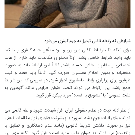
شرایطی که رابطه تلفنی تبدیل به جرم کیفری می‌شود
برای اینکه یک ارتباط تلفنی بین زن و مرد متأهل جنبه کیفری پیدا کند
باید واجد شرایط خاصی باشد. اولاً محتوای مکالمات باید خارج از عرف
اجتماعی و مغایر با اخلاق حسنه باشد. ثانیاً این ارتباط باید به صورت
مخفیانه و بدون اطلاع همسران صورت گیرد. ثالثاً باید قصد و نیت
طرفین برای برقراری رابطه نامشروع احراز شود. در صورتی که این شرایط
جمع باشد این ارتباط می تواند تحت عنوان جرایمی مانند “توهین به
عفت عمومی” یا “تشویق به فساد” مورد پیگرد قرار گیرد.
از نظر ادله اثبات در نظام حقوقی ایران اقرار شهادت شهود و علم قاضی می
تواند مبنای اثبات جرم باشد. امروزه با پیشرفت فناوری نوار مکالمات تلفنی
نیز در صورت داشتن شرایط قانونی (مانند عدم دستکاری و تطابق با
واقعیت) می تواند به عنوان دلیل مورد استناد قرار گیرد. نکته مهم این