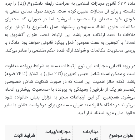
ماده ۶۳۷ قانون مجازات اسلامی به صراحت رابطه نامشروع (زنا) را جرم
دانسته و برای آن مجازات تعیین کرده است. هرچند صرف تماس تلفنی به
خودی خود مصداق زنا محسوب نمی‌شود اما در صورتی که محتوای
مکالمات حاوی الفاظ مستهجن پیشنهاد عمل نامشروع یا توافق برای
ملاقات با قصد ارتکاب جرم باشد این ارتباط تحت عنوان “تشویق به
فساد” یا “توهین به عفت عمومی” قابل پیگرد قانونی خواهد بود. دادگاه با
بررسی محتویات مکالمات و شواهد ارائه شده حکم مقتضی را صادر می‌کند.
در رویه قضایی مجازات این نوع ارتباطات بسته به شرایط پرونده متفاوت
است و ممکن است شامل حبس تعزیری (تا ۲ سال) یا شلاق (تا ۷۴ ضربه)
باشد. نکته حائز اهمیت این است که در صورت شکایت شاکی خصوصی
(همسر هر یک از طرفین) رسیدگی به پرونده با حساسیت بیشتری انجام
می‌شود. همچنین اگر این ارتباطات منجر به تزلزل بنیان خانواده شود
می‌تواند در دادگاه خانواده به عنوان مستندی برای درخواست طلاق یا سایر
حقوق مالی مورد استناد قرار گیرد.
مبنا/ماده
مجازات/پیامد
عنوان موضوع
شرایط اثبات
قانونی
حقوقی