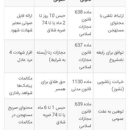
ماده 638
ارتباط تلفنی با
حبس 10 روز تا
ارائه فایل
قانون
محتوای
2 ماه یا تا 74
صوتی معتبر
مجازات
مستهجن
ضربه شلاق
شهادت شهود
اسلامی
ماده 637
توافق برای رابطه
قانون
مجازات زنا (بسته
اقرار شهادت 4
نامشروع
مجازات
به شرایط)
مرد عادل
اسلامی
مکالمات
خیانت زناشویی
ماده 1130
حق طلاق برای
پیامک‌ها
(نشوز)
قانون مدنی
همسر
شواهد رفتاری
ماده 639
حبس 1 تا 6 ماه
محتوای صریح
توهین به عفت
قانون
یا تا 74 ضربه
مستهجن در
عمومی
مجازات
شلاق
مکالمات
اسلامی