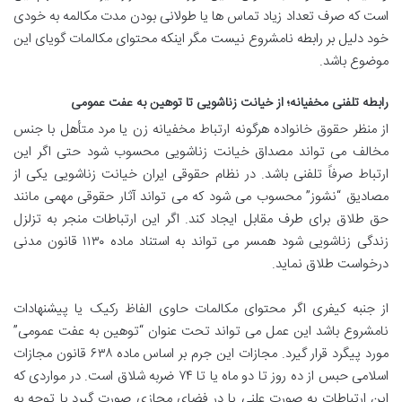
است که صرف تعداد زیاد تماس ها یا طولانی بودن مدت مکالمه به خودی
خود دلیل بر رابطه نامشروع نیست مگر اینکه محتوای مکالمات گویای این
موضوع باشد.
رابطه تلفنی مخفیانه؛ از خیانت زناشویی تا توهین به عفت عمومی
از منظر حقوق خانواده هرگونه ارتباط مخفیانه زن یا مرد متأهل با جنس
مخالف می تواند مصداق خیانت زناشویی محسوب شود حتی اگر این
ارتباط صرفاً تلفنی باشد. در نظام حقوقی ایران خیانت زناشویی یکی از
مصادیق “نشوز” محسوب می شود که می تواند آثار حقوقی مهمی مانند
حق طلاق برای طرف مقابل ایجاد کند. اگر این ارتباطات منجر به تزلزل
زندگی زناشویی شود همسر می تواند به استناد ماده ۱۱۳۰ قانون مدنی
درخواست طلاق نماید.
از جنبه کیفری اگر محتوای مکالمات حاوی الفاظ رکیک یا پیشنهادات
نامشروع باشد این عمل می تواند تحت عنوان “توهین به عفت عمومی”
مورد پیگرد قرار گیرد. مجازات این جرم بر اساس ماده ۶۳۸ قانون مجازات
اسلامی حبس از ده روز تا دو ماه یا تا ۷۴ ضربه شلاق است. در مواردی که
این ارتباطات به صورت علنی یا در فضای مجازی صورت گیرد با توجه به