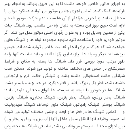
به اجزای جانبی خاصی خواهد داشت تا به این طریق بتوانند به انجام بهتر
فرآیندها کمک کنند. تمامی اجزای جانبی موتور می توانند عملکرد موتور را
مختلل نمایند زیرا خرابی هرکدام از آن ها سبب عدم حرکت موتور شده و
لازم است حین بروز این مسئله به دنبال راه حل مناسب بود. شیلنگ جات
یکی از همین وسایل بوده و به عنوان رگهای اصلی موتور عمل می کنند. اگر
موتور خودرو خود را مشاهده کنید متوجه مجموعه لوله ها و شیلنگ هایی
خواهید شد که هر کدام برای انجام فعالیت خاصی تولید شده اند. خودرو
نیز همانند دیگر وسیله ها نیاز به این رگها داشته و باید سلامت آنها را به
طور مرتب مورد بررسی قرار داد. شیلنگ ها بسته به مکان و شرایط
مصرفشان در جنس های مختلف ساخته و تولید می شوند. ممکن است
شیلنگی حالت استخوانی داشته باشد و شیلنگی حالت نرم و ارتجاعی
داشته باشد، قطر یکی بزرگ باشد و قطر دیگری در حد چند میلیمتر باشد.
شیلنگ ها در خودرو با توجه به سیستم ها انواع مختلفی دارند. مانند:
شیلنگ بخار روغن، شیلنگ بخار بنزین، شیلنگ بخاری، شیلنگ بنزین،
شیلنگ بوستر، شیلنگ رادیاتور، شیلنگ منبع انبساط، شیلنگ هیدرولیک
و… . تمامی شیلنگ ها در قطر ها و ابعاد و جنس مختلف تولید می شوند
اما عموما وظیفه آنها انتقال سیال داخل آنها (آب،بنزین، روغن، بخار و…)
بین اجزای مختلف سیستم مربوطه می باشد. سلامتی شیلنگ ها بخصوص