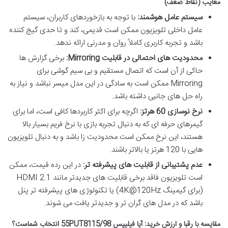
معایب (نقاط ضعف)
سیستم عامل هوشمند:
با توجه به بازخوردهای کاربران، سیستم
عامل داخلی تلویزیون ممکن است قدیمی، کند و تا حدی گیج کننده
باشد و تجربه کاربری کاملاً روان و مدرنی ارائه ندهد.
محدودیت های احتمالی در قابلیت Mirroring:
برخی گزارش ها
حاکی از آن است که اتصال مستقیم و بی سیم گوشی برای
Mirroring ممکن است به سادگی در این مدل میسر نباشد و نیاز به
راه حل های جانبی داشته باشد.
نرخ نوسازی 60 هرتز:
اگرچه برای اکثر کاربردها کافی است، اما برای
گیمرهای حرفه ای که به دنبال تجربه بازی با نرخ فریم بسیار بالا
هستند، این نرخ ممکن است محدودیت زا باشد و به دنبال تلویزیون
هایی با 120 هرتز یا بالاتر باشند.
عدم پشتیبانی از قابلیت های پیشرفته تر:
در این رده قیمت، ممکن
است تلویزیون فاقد برخی قابلیت های جدیدتر مانند HDMI 2.1
(برای گیمینگ 4K@120Hz) یا تکنولوژی های پیشرفته تر پنل
باشد که در مدل های گران تر و جدیدتر یافت می شوند.
مقایسه با رقبا و ارزش خرید: آیا فیلیپس 55PUT8115/98 انتخاب شماست؟