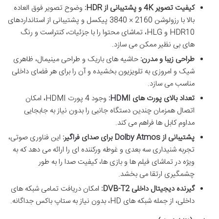
کیفیت تصویر 4K و پشتیبانی از HDR:
وضوح تصویر فوق العاده
بالا با رزولوشن 2160 × 3840 پیکسل و پشتیبانی از استانداردهای
HDR10 و HLG، تماشای محتوا را با جزئیات، کنتراست و رنگ
های بی نظیر ممکن می سازد.
طراحی زیبا و مدرن:
حاشیه های باریک و طراحی مینیمال، ظاهری
شیک و امروزی به تلویزیون بخشیده و آن را برای هر فضای داخلی
مناسب می سازد.
تعداد بالای پورت های HDMI:
وجود 4 پورت HDMI، امکان
اتصال همزمان چندین دستگاه جانبی را بدون نیاز به جابجایی
مداوم کابل ها فراهم می کند.
پشتیبانی از Dolby Atmos برای صدای فراگیر:
این فناوری صوتی،
تجربه شنیداری سه بعدی و غوطه ورکننده ای را ارائه می دهد که به
ویژه در تماشای فیلم ها و بازی ها، کیفیت صدا را به طور
چشمگیری ارتقا می بخشد.
گیرنده دیجیتال داخلی DVB-T2:
امکان دریافت تمامی شبکه های
داخلی، از جمله شبکه های HD، بدون نیاز به ستاپ باکس جداگانه.