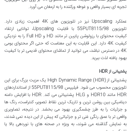
تجربه ای بسیار واقعی و غوطه ورکننده را به ارمغان می آورد.
عملکرد Upscaling نیز در تلویزیون های 4K اهمیت زیادی دارد.
تلویزیون 55PUT8115/98 با قابلیت Upscaling، توانایی ارتقاء
کیفیت محتوای با رزولوشن پایین تر مانند HD و Full HD را به نزدیکی
کیفیت 4K دارد. این قابلیت به این معناست که حتی اگر محتوای بومی
4K در دسترس نباشد، می توانید از تماشای محتوای قدیمی تر با کیفیت
بهبود یافته لذت ببرید.
پشتیبانی از HDR
پشتیبانی از High Dynamic Range (HDR) یک مزیت بزرگ برای این
تلویزیون محسوب می شود. فیلیپس 55PUT8115/98 از استانداردهای
HDR مانند HDR10 و HLG پشتیبانی می کند. HDR با افزایش دامنه
دینامیکی بین روشن ترین و تاریک ترین نقاط تصویر، کنتراست، رنگ ها
و جزئیات را به طرز چشمگیری بهبود می بخشد. در نتیجه، تصاویری
واقعی تر با عمق رنگی غنی تر و جزئیاتی که پیش از این دیده نمی شدند،
به نمایش گذاشته می شوند، به ویژه در صحنه های با نوردهی بالا یا