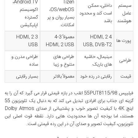
Android TV،
Tizen
سیستم
داخلی، ممکن
OS/webOS،
اکوسیستم
عامل
است کند و محدود
بسیار روان و پر
گسترده
هوشمند
باشد
امکانات
اپلیکیشن
4 HDMI, 2
معمولاً 3-4
3 HDMI, 2
پورت ها
USB
HDMI, 2 USB
USB, DVB-T2
مینیمال، حاشیه
طراحی های
طراحی مدرن و
طراحی
های باریک
متنوع و زیبا
ساده
قیمت
رقابتی در رده خود
معمولاً بالاتر
بسیار رقابتی
فیلیپس 55PUT8115/98 اغلب در بازه قیمتی قرار می گیرد که آن را به
گزینه ای جذاب برای افرادی تبدیل می کند که به دنبال یک تلویزیون 55
اینچ 4K با کیفیت تصویر خوب و پشتیبانی از صدای Dolby Atmos
هستند، اما بودجه آن ها محدودیت هایی دارد. نقطه قوت اصلی این
تلویزیون، کیفیت تصویر و صدای آن در این رده قیمتی است.