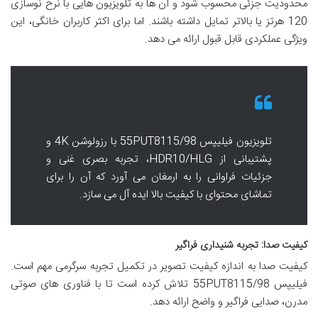
محدودیت جزئی محسوب شود و آن ها به تلویزیون هایی با نرخ نوسازی
120 هرتز یا بالاتر تمایل داشته باشند. اما برای اکثر کاربران خانگی، این
ویژگی عملکردی قابل قبول ارائه می دهد.
تلویزیون فیلیپس 55PUT8115/98 با رزولوشن 4K و
پشتیبانی از HDR10/HLG، تجربه بصری غنی و
جزئیات فراوانی را به ارمغان می آورد که آن را برای
تماشای محتوای با کیفیت بالا ایده آل می سازد.
کیفیت صدا: تجربه شنیداری فراگیر
کیفیت صدا به اندازه کیفیت تصویر در تکمیل تجربه سرگرمی مهم است.
فیلیپس 55PUT8115/98 تلاش کرده است تا با فناوری های صوتی
مدرن، صدایی فراگیر و واضح ارائه دهد.