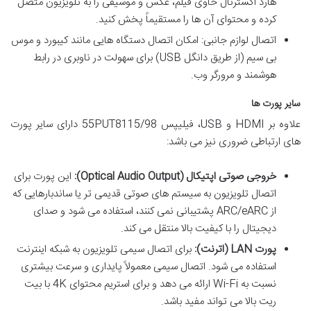
هارد اکسترنال حاوی فیلم، عکس و موسیقی را به تلویزیون متصل
کرده و محتوای آن ها را مستقیماً پخش کنید.
اتصال لوازم جانبی: امکان اتصال دستگاه هایی مانند کیبورد و موس
بی سیم (از طریق دانگل USB) برای سهولت در ناوبری در رابط
هوشمند و مرورگر وب.
سایر پورت ها
علاوه بر HDMI و USB، فیلیپس 55PUT8115/98 دارای سایر پورت
های ارتباطی ضروری نیز می باشد:
خروجی صوتی اپتیکال (Optical Audio Output):
این پورت برای
اتصال تلویزیون به سیستم های صوتی قدیمی تر یا ساندبارهایی که
از ARC/eARC پشتیبانی نمی کنند، استفاده می شود و صدای
دیجیتال را با کیفیت بالا منتقل می کند.
پورت LAN (اترنت):
برای اتصال سیمی تلویزیون به شبکه اینترنت
استفاده می شود. اتصال سیمی معمولاً پایداری و سرعت بیشتری
نسبت به Wi-Fi ارائه می دهد و برای استریم محتوای 4K با بیت
ریت بالا می تواند مفید باشد.