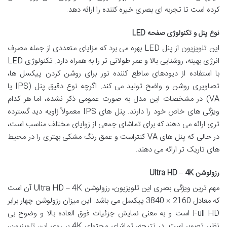
کرده است تا تجربه ای بصری خیره کننده را ارائه دهد.
نوع پنل و تکنولوژی صفحه LED
این تلویزیون از پنل LED بهره می برد که مزایای متعددی از جمله مصرف
انرژی بهینه، روشنایی بالا و عمر طولانی تر را به همراه دارد. تکنولوژی LED
با استفاده از دیودهای ساطع کننده نور برای روشن کردن پیکسل ها،
تصاویری روشن و واضح تولید می کند. اگرچه نوع دقیق پنل (IPS یا
VA) در مشخصات این مدل به صورت عمومی ذکر نشده، اما هر کدام
ویژگی های خاص خود را دارند. پنل های IPS معمولاً زاویه دید گسترده
تری ارائه می دهند که برای تماشای جمعی از زوایای مختلف مناسب است،
در حالی که پنل های VA کنتراست و عمق رنگ مشکی بهتری را در محیط
های تاریک تر ارائه می دهند.
رزولوشن Ultra HD – 4K
مهم ترین ویژگی بصری این تلویزیون، رزولوشن Ultra HD – 4K آن است
که معادل 2160 × 3840 پیکسل می باشد. این میزان رزولوشن چهار برابر
Full HD است و به معنی نمایش جزئیات فوق العاده بالا و وضوح بی
نظیر تصویر است. در نتیجه، تماشای محتوای 4K بر روی این تلویزیون،