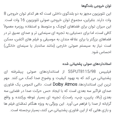
توان خروجی بلندگوها
این تلویزیون مجهز به دو بلندگوی داخلی است که هر کدام توان خروجی 8
وات دارند. بنابراین، مجموع توان خروجی صوتی تلویزیون 16 وات است.
این میزان توان برای فضاهای کوچک و متوسط و استفاده روزمره معمولاً
کافی است، اما برای دستیابی به تجربه ای سینمایی تر و صدای عمیق تر در
فضاهای بزرگتر یا برای علاقه مندان به موسیقی و فیلم های اکشن، ممکن
است نیاز به سیستم صوتی خارجی (مانند ساندبار یا سینمای خانگی)
احساس شود.
استانداردهای صوتی پشتیبانی شده
فیلیپس 55PUT8115/98 از استانداردهای صوتی پیشرفته ای
پشتیبانی می کند که به بهبود کیفیت و وضوح صدا کمک می کنند. مهم
ترین این استانداردها،
Dolby Atmos
است. دالبی اتموس یک فناوری
صدای فراگیر سه بعدی است که با ایجاد حس حرکت صدا در فضایی سه
بعدی (بالا، پایین، چپ، راست)، تجربه ای بسیار غوطه ورکننده و واقع
گرایانه از صدا را فراهم می آورد. این ویژگی به ویژه هنگام تماشای فیلم ها
و بازی هایی که از این فناوری پشتیبانی می کنند، بسیار برجسته است.