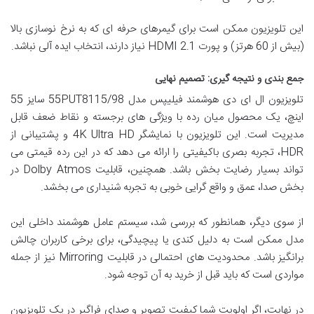
این تلویزیون ممکن است برای گیمرهای حرفه ای که به نرخ نوسازی بالا
(بیش از 60 هرتز) و پورت HDMI 2.1 نیاز دارند، انتخاب ایده آلی نباشد.
جمع بندی و نتیجه گیری: تصمیم نهایی
تلویزیون ال ای دی هوشمند فیلیپس مدل 55PUT8115/98 سایز 55
اینچ، یک محصول میان رده با ویژگی های برجسته و نقاط ضعف قابل
مدیریت است. این تلویزیون با نمایشگر 4K Ultra HD و پشتیبانی از
HDR، تجربه بصری باکیفیتی را ارائه می دهد که در این رده قیمتی می
تواند بسیار رضایت بخش باشد. همچنین، قابلیت Dolby Atmos در
بخش صدا، عمق و واقع گرایی خوبی به تجربه شنیداری می بخشد.
از سوی دیگر، همانطور که بررسی شد، سیستم عامل هوشمند داخلی این
مدل ممکن است به دلیل کندی یا پیچیدگی، برای برخی کاربران چالش
برانگیز باشد. محدودیت های احتمالی در قابلیت Mirroring نیز از جمله
مواردی است که باید قبل از خرید به آن توجه شود.
در نهایت، اگر اولویت شما کیفیت تصویر و صدای فراگیر در یک تلویزیون