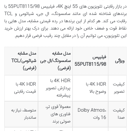
در بازار رقابتی تلویزیون های 55 اینچ 4K، فیلیپس 55PUT8115/98 با
برندهای شناخته شده ای مانند سامسونگ، ال جی، شیائومی و TCL
رقابت می کند. هر کدام از این برندها در رده قیمتی مشابه، مدل هایی با
نقاط قوت و ضعف خاص خود ارائه می دهند. برای درک بهتر ارزش خرید
این تلویزیون، می توانیم آن را در مقابل چند رقیب فرضی قرار دهیم.
مدل مشابه
مدل مشابه
فیلیپس
ویژگی
سامسونگ/ال جی
شیائومی/TCL
55PUT8115/98
(فرضی)
(فرضی)
4K HDR با
کیفیت
4K HDR با
4K HDR با
پردازش تصویر
تصویر
وضوح بالا
قیمت رقابتی
پیشرفته
معمولاً قوی تر،
کیفیت
Dolby Atmos،
متوسط، نیاز به
فناوری های
صدا
16 وات
ساندبار
صوتی برند