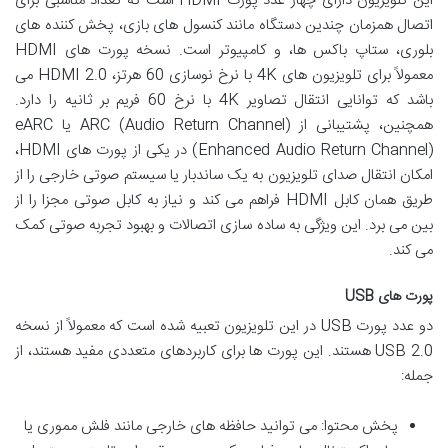
این تلویزیون دارای چهار عدد پورت HDMI است که تعداد مناسبی برای
اتصال همزمان چندین دستگاه مانند کنسول های بازی، پخش کننده های
بلوری، ستاپ باکس ها، و کامپیوتر است. نسخه پورت های HDMI
معمولاً برای تلویزیون های 4K با نرخ نوسازی 60 هرتز، HDMI 2.0 می
باشد که توانایی انتقال تصاویر 4K با نرخ 60 فریم بر ثانیه را دارد.
همچنین، پشتیبانی از ARC (Audio Return Channel) یا eARC
(Enhanced Audio Return Channel) در یکی از پورت های HDMI،
امکان انتقال صدای تلویزیون به یک ساندبار یا سیستم صوتی خارجی را از
طریق همان کابل HDMI فراهم می کند و نیاز به کابل صوتی مجزا را از
بین می برد. این ویژگی به ساده سازی اتصالات و بهبود تجربه صوتی کمک
می کند.
پورت های USB
دو عدد پورت USB در این تلویزیون تعبیه شده است که معمولاً از نسخه
USB 2.0 هستند. این پورت ها برای کاربردهای متعددی مفید هستند، از
جمله:
پخش محتوا: می توانید حافظه های خارجی مانند فلش مموری یا