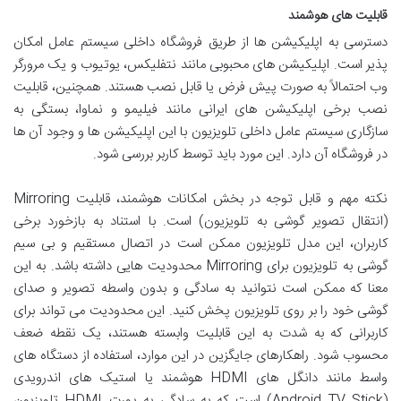
قابلیت های هوشمند
دسترسی به اپلیکیشن ها از طریق فروشگاه داخلی سیستم عامل امکان
پذیر است. اپلیکیشن های محبوبی مانند نتفلیکس، یوتیوب و یک مرورگر
وب احتمالاً به صورت پیش فرض یا قابل نصب هستند. همچنین، قابلیت
نصب برخی اپلیکیشن های ایرانی مانند فیلیمو و نماوا، بستگی به
سازگاری سیستم عامل داخلی تلویزیون با این اپلیکیشن ها و وجود آن ها
در فروشگاه آن دارد. این مورد باید توسط کاربر بررسی شود.
نکته مهم و قابل توجه در بخش امکانات هوشمند، قابلیت Mirroring
(انتقال تصویر گوشی به تلویزیون) است. با استناد به بازخورد برخی
کاربران، این مدل تلویزیون ممکن است در اتصال مستقیم و بی سیم
گوشی به تلویزیون برای Mirroring محدودیت هایی داشته باشد. به این
معنا که ممکن است نتوانید به سادگی و بدون واسطه تصویر و صدای
گوشی خود را بر روی تلویزیون پخش کنید. این محدودیت می تواند برای
کاربرانی که به شدت به این قابلیت وابسته هستند، یک نقطه ضعف
محسوب شود. راهکارهای جایگزین در این موارد، استفاده از دستگاه های
واسط مانند دانگل های HDMI هوشمند یا استیک های اندرویدی
(Android TV Stick) است که به سادگی به پورت HDMI تلویزیون