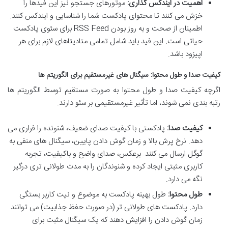
اهمیت در ایندکس گذاری:
موتورهای جستجو نیز این فیدها را
خزش می کنند تا محتوای پادکست شما را شناسایی و ایندکس کنند.
اطمینان از صحت و به روز بودن RSS Feed برای سئوی پادکست
حیاتی است. این فید باید شامل تمامی متادیتاهای لازم برای هر
اپیزود باشد.
کیفیت صدا و طول محتوا: سیگنال های غیرمستقیم برای الگوریتم ها
اگرچه کیفیت صدا و طول محتوا به صورت مستقیم توسط الگوریتم ها
رتبه بندی نمی شوند، اما تأثیر غیرمستقیمی بر سئو دارند.
کیفیت صدا:
پادکستی با کیفیت صدای ضعیف، شنونده را فراری می
دهد. نرخ پرش بالا و زمان گوش دادن پایین، سیگنال های منفی به
گوگل ارسال می کنند. برعکس، صدای واضح و باکیفیت، تجربه
کاربری مثبتی ایجاد کرده و شنوندگان را به مدت طولانی تری درگیر
نگه می دارد.
طول محتوا:
طول بهینه پادکست به موضوع و نیت کاربر بستگی
دارد. پادکست های طولانی تر (در صورت حفظ جذابیت) می توانند
زمان گوش دادن را افزایش دهند که یک سیگنال مثبت برای