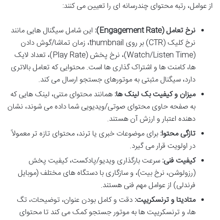
از عوامل، رتبه محتوای چندرسانه ای را تعیین می کنند:
نرخ تعامل (Engagement Rate):
این شامل سیگنال هایی مانند
نرخ کلیک (CTR) بر روی thumbnail، زمان تماشا/گوش دادن
(Watch/Listen Time)، نرخ پخش (Play Rate)، تعداد لایک
ها، کامنت ها و اشتراک گذاری ها است. محتوایی که تعامل بالاتری
دارد، سیگنال مثبتی به موتورهای جستجو ارسال می کند.
میزان و کیفیت بک لینک ها:
همانند محتوای متنی، لینک هایی که
به صفحه حاوی محتوای صوتی/ویدیویی شما داده می شوند، نشان
دهنده اعتبار و ارزش آن هستند.
تازگی محتوا:
برای موضوعات خبری یا ترند، محتوای تازه تر معمولاً
در اولویت قرار می گیرد.
کیفیت فنی:
سرعت بارگذاری ویدیو/پادکست، کیفیت پخش
(رزولوشن، نرخ بیت)، و سازگاری با دستگاه های مختلف (موبایل
فرندلی) از عوامل مهم فنی هستند.
متادیتا و ترنسکریپت:
دقت و کامل بودن عنوان، توضیحات، تگ
ها، و ترنسکریپت ها به موتور جستجو کمک می کند تا محتوای