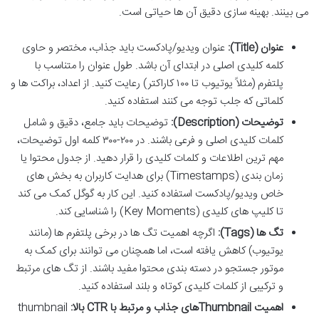
می بینند. بهینه سازی دقیق آن ها حیاتی است.
عنوان (Title):
عنوان ویدیو/پادکست باید جذاب، مختصر و حاوی
کلمه کلیدی اصلی در ابتدای آن باشد. طول عنوان را متناسب با
پلتفرم (مثلاً یوتیوب تا ۱۰۰ کاراکتر) رعایت کنید. از اعداد، براکت ها و
کلماتی که جلب توجه می کنند استفاده کنید.
توضیحات (Description):
توضیحات باید جامع، دقیق و شامل
کلمات کلیدی اصلی و فرعی باشند. در ۲۰۰-۳۰۰ کلمه اول توضیحات،
مهم ترین اطلاعات و کلمات کلیدی را قرار دهید. از جدول محتوا یا
زمان بندی (Timestamps) برای هدایت کاربران به بخش های
خاص ویدیو/پادکست استفاده کنید. این کار به گوگل کمک می کند
تا کلیپ های کلیدی (Key Moments) را شناسایی کند.
تگ ها (Tags):
اگرچه اهمیت تگ ها در برخی پلتفرم ها (مانند
یوتیوب) کاهش یافته است، اما همچنان می توانند برای کمک به
موتور جستجو در دسته بندی محتوا مفید باشند. از تگ های مرتبط
و ترکیبی از کلمات کلیدی کوتاه و بلند استفاده کنید.
اهمیت Thumbnailهای جذاب و مرتبط با CTR بالا:
thumbnail