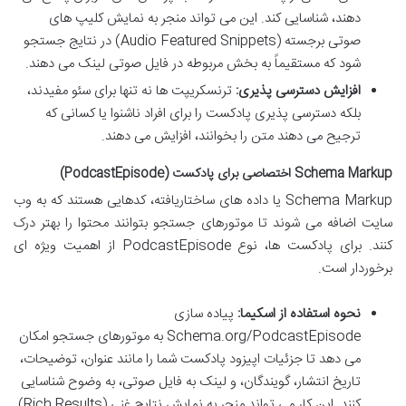
دهند، شناسایی کند. این می تواند منجر به نمایش کلیپ های
صوتی برجسته (Audio Featured Snippets) در نتایج جستجو
شود که مستقیماً به بخش مربوطه در فایل صوتی لینک می دهند.
افزایش دسترسی پذیری:
ترنسکریپت ها نه تنها برای سئو مفیدند،
بلکه دسترسی پذیری پادکست را برای افراد ناشنوا یا کسانی که
ترجیح می دهند متن را بخوانند، افزایش می دهند.
Schema Markup اختصاصی برای پادکست (PodcastEpisode)
Schema Markup یا داده های ساختاریافته، کدهایی هستند که به وب
سایت اضافه می شوند تا موتورهای جستجو بتوانند محتوا را بهتر درک
کنند. برای پادکست ها، نوع PodcastEpisode از اهمیت ویژه ای
برخوردار است.
نحوه استفاده از اسکیما:
پیاده سازی
Schema.org/PodcastEpisode به موتورهای جستجو امکان
می دهد تا جزئیات اپیزود پادکست شما را مانند عنوان، توضیحات،
تاریخ انتشار، گویندگان، و لینک به فایل صوتی، به وضوح شناسایی
کنند. این کار می تواند منجر به نمایش نتایج غنی (Rich Results)