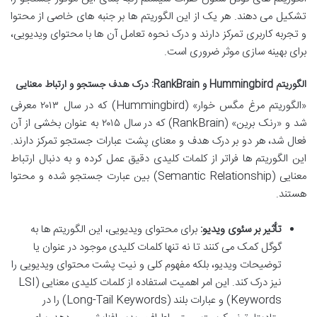
تشکیل می دهند. هر یک از این الگوریتم ها بر جنبه های خاصی از محتوا
و تجربه کاربری تمرکز دارند و درک نحوه تعامل آن ها با محتوای ویدیویی،
برای بهینه سازی موثر ضروری است.
الگوریتم Hummingbird و RankBrain: درک هدف جستجو و ارتباط معنایی
«الگوریتم مرغ مگس خوار» (Hummingbird) که در سال ۲۰۱۳ معرفی
شد و «رنک برین» (RankBrain) که در سال ۲۰۱۵ به عنوان بخشی از آن
فعال شد، هر دو بر درک هدف و معنای پشت عبارات جستجو تمرکز دارند.
این الگوریتم ها فراتر از کلمات کلیدی دقیق عمل کرده و به دنبال ارتباط
معنایی (Semantic Relationship) بین عبارت جستجو شده و محتوا
هستند.
تأثیر بر سئوی ویدیو:
برای محتوای ویدیویی، این الگوریتم ها به
گوگل کمک می کنند تا نه تنها کلمات کلیدی موجود در عنوان یا
توضیحات ویدیو، بلکه مفهوم کلی و نیت پشت محتوای ویدیویی را
نیز درک کند. این امر اهمیت استفاده از کلمات کلیدی معنایی (LSI
Keywords) و عبارات بلند (Long-Tail Keywords) را در