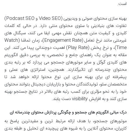
است.
بهینه سازی محتوای صوتی و ویدیویی (Video SEO و Podcast SEO)
تفاوت های بنیادینی با سئوی محتوای متنی دارد. در حالی که کلمات
کلیدی و کیفیت متن همچنان نقش مهمی ایفا می کنند، سیگنال های
غیرمتنی مانند نرخ تعامل (Engagement Rate)، زمان تماشا (Watch
Time)، و نرخ پخش (Play Rate) اهمیت دوچندانی پیدا می کنند. این
مقاله به عنوان یک راهنمای جامع و تخصصی، به بررسی دقیق الگوریتم
های کلیدی گوگل و سایر موتورهای جستجو می پردازد که بر رتبه بندی
محتوای چندرسانه ای تاثیرگذارند. همچنین، استراتژی های عملی و
پیشرفته ای برای بهینه سازی این نوع محتوا ارائه خواهد شد تا
متخصصان سئو، تولیدکنندگان محتوا و بازاریابان دیجیتال بتوانند محتوای
خود را به نحو مؤثری برای کسب رتبه های بالاتر در نتایج جستجو بهینه
سازی کنند و به افزایش visibility دست یابند.
درک مبانی الگوریتم های جستجو و چگونگی پردازش محتوای چندرسانه ای
موتورهای جستجو، با هدف ارائه مرتبط ترین و مفیدترین پاسخ به
کاربران، محتوای آنلاین را به شیوه های پیچیده ای تحلیل و طبقه بندی