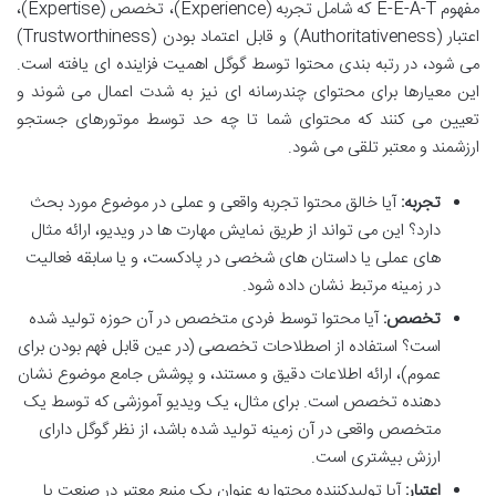
مفهوم E-E-A-T که شامل تجربه (Experience)، تخصص (Expertise)،
اعتبار (Authoritativeness) و قابل اعتماد بودن (Trustworthiness)
می شود، در رتبه بندی محتوا توسط گوگل اهمیت فزاینده ای یافته است.
این معیارها برای محتوای چندرسانه ای نیز به شدت اعمال می شوند و
تعیین می کنند که محتوای شما تا چه حد توسط موتورهای جستجو
ارزشمند و معتبر تلقی می شود.
تجربه:
آیا خالق محتوا تجربه واقعی و عملی در موضوع مورد بحث
دارد؟ این می تواند از طریق نمایش مهارت ها در ویدیو، ارائه مثال
های عملی یا داستان های شخصی در پادکست، و یا سابقه فعالیت
در زمینه مرتبط نشان داده شود.
تخصص:
آیا محتوا توسط فردی متخصص در آن حوزه تولید شده
است؟ استفاده از اصطلاحات تخصصی (در عین قابل فهم بودن برای
عموم)، ارائه اطلاعات دقیق و مستند، و پوشش جامع موضوع نشان
دهنده تخصص است. برای مثال، یک ویدیو آموزشی که توسط یک
متخصص واقعی در آن زمینه تولید شده باشد، از نظر گوگل دارای
ارزش بیشتری است.
اعتبار:
آیا تولیدکننده محتوا به عنوان یک منبع معتبر در صنعت یا