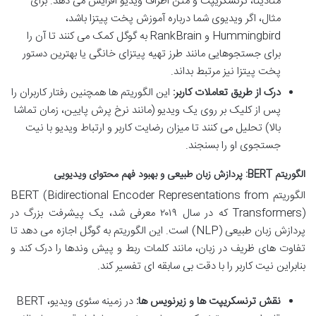
متادیتا، ترنسکریپت و متن اطراف ویدیو افزایش می دهد. برای
مثال، اگر ویدیوی شما درباره آموزش پخت پیتزا باشد،
Hummingbird و RankBrain به گوگل کمک می کنند تا آن را
برای جستجوهایی مانند طرز تهیه پیتزای خانگی یا بهترین دستور
پخت پیتزا نیز مرتبط بداند.
درک از طریق تعاملات کاربر:
این الگوریتم ها همچنین رفتار کاربران را
پس از کلیک بر روی یک ویدیو (مانند نرخ پرش پایین، زمان تماشا
بالا) تحلیل می کنند تا میزان رضایت کاربر و ارتباط ویدیو با نیت
جستجوی او را بسنجند.
الگوریتم BERT: پردازش زبان طبیعی و بهبود فهم محتوای ویدیویی
الگوریتم BERT (Bidirectional Encoder Representations from
Transformers) که در سال ۲۰۱۹ معرفی شد، یک پیشرفت بزرگ در
پردازش زبان طبیعی (NLP) است. این الگوریتم به گوگل اجازه می دهد تا
تفاوت های ظریف در زبان، مانند کلمات ربط و پیش وندها را درک کند و
بنابراین نیت کاربر را با دقت بی سابقه ای تفسیر کند.
نقش ترنسکریپت ها و زیرنویس ها:
در زمینه سئوی ویدیو، BERT