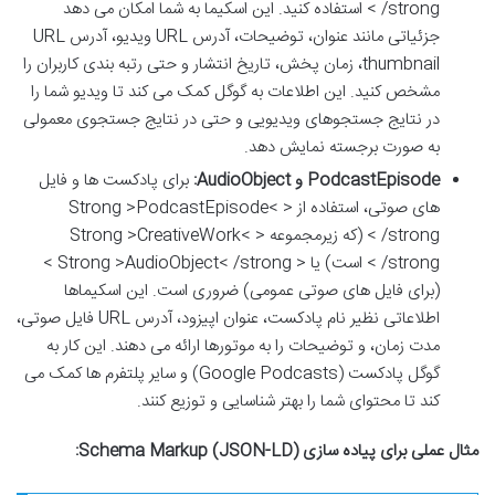
/strong > استفاده کنید. این اسکیما به شما امکان می دهد
جزئیاتی مانند عنوان، توضیحات، آدرس URL ویدیو، آدرس URL
thumbnail، زمان پخش، تاریخ انتشار و حتی رتبه بندی کاربران را
مشخص کنید. این اطلاعات به گوگل کمک می کند تا ویدیو شما را
در نتایج جستجوهای ویدیویی و حتی در نتایج جستجوی معمولی
به صورت برجسته نمایش دهد.
PodcastEpisode و AudioObject:
برای پادکست ها و فایل
های صوتی، استفاده از < Strong >PodcastEpisode<
/strong > (که زیرمجموعه < Strong >CreativeWork<
/strong > است) یا < Strong >AudioObject< /strong >
(برای فایل های صوتی عمومی) ضروری است. این اسکیماها
اطلاعاتی نظیر نام پادکست، عنوان اپیزود، آدرس URL فایل صوتی،
مدت زمان، و توضیحات را به موتورها ارائه می دهند. این کار به
گوگل پادکست (Google Podcasts) و سایر پلتفرم ها کمک می
کند تا محتوای شما را بهتر شناسایی و توزیع کنند.
مثال عملی برای پیاده سازی Schema Markup (JSON-LD):