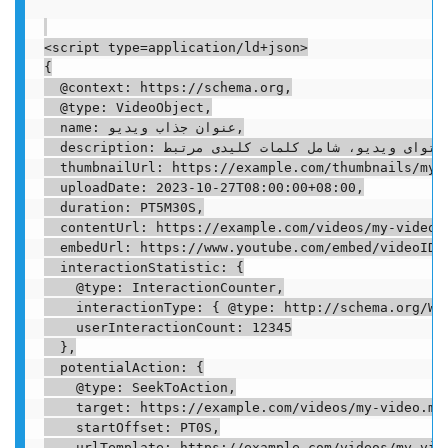
<script type=application/ld+json>

{

  @context: https://schema.org,

  @type: VideoObject,

  name: عنوان جذاب ویدیو,

  description: توضیح کامل و سئو شده محتوای ویدیو، شامل کلمات کلیدی مرتبط.,

  thumbnailUrl: https://example.com/thumbnails/my-v
  uploadDate: 2023-10-27T08:00:00+08:00,

  duration: PT5M30S,

  contentUrl: https://example.com/videos/my-video.m
  embedUrl: https://www.youtube.com/embed/videoID,

  interactionStatistic: {

    @type: InteractionCounter,

    interactionType: { @type: http://schema.org/Wat
    userInteractionCount: 12345

  },

  potentialAction: {

    @type: SeekToAction,

    target: https://example.com/videos/my-video.mp4
    startOffset: PT0S,

    urlTemplate: https://example.com/videos/my-vide