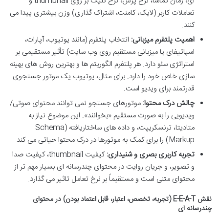
ای، زمان تماشا، نرخ پرش، نرخ کلیک بر روی thumbnail و
تعاملات کاربر (لایک، کامنت، اشتراک گذاری) وزن بیشتری پیدا می
کنند.
اهمیت پلتفرم میزبانی:
انتخاب پلتفرم (مانند یوتیوب، آپارات،
اسپاتیفای یا میزبانی مستقیم روی وب سایت) تأثیر مستقیمی بر
استراتژی سئو دارد. هر پلتفرم الگوریتم ها و بهترین روش های بهینه
سازی خاص خود را دارد. برای مثال، یوتیوب یک موتور جستجوی
قدرتمند برای ویدیو است.
چالش درک محتوا:
موتورهای جستجو نمی توانند محتوای صوتی/
ویدیویی را به صورت مستقیم «بخوانند». این موضوع نیاز به
متادیتا، ترنسکریپت، و داده های ساختاریافته (Schema
Markup) را برای کمک به موتورها در درک محتوا حیاتی می کند.
تجربه کاربری بصری و شنیداری:
کیفیت thumbnail، کیفیت صدا
و تصویر، و جریان روایت در محتوای چندرسانه ای بسیار مهم تر از
محتوای متنی است و مستقیماً بر نرخ تعامل تاثیر می گذارد.
نقش E-E-A-T (تجربه، تخصص، اعتبار، قابل اعتماد بودن) در محتوای
چندرسانه ای