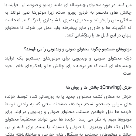
می کنند. در مورد محتوای چندرسانه ای مانند ویدیو و صوت، این فرآیند با
چالش های منحصر به فردی روبرو است، زیرا موتورها نمی توانند به
سادگی متن را بخوانند و محتوای بصری یا شنیداری را درک کنند. اینجاست
که الگوریتم ها و فناوری های پیشرفته وارد عمل می شوند تا محتوای
پنهان در این فایل ها را رمزگشایی کنند.
موتورهای جستجو چگونه محتوای صوتی و ویدیویی را می فهمند؟
درک محتوای صوتی و ویدیویی برای موتورهای جستجو یک فرآیند
چندمرحله ای است که هر مرحله دارای چالش ها و راهکارهای خاص خود
است.
خزش (Crawling): چالش ها و روش ها
خزش به معنای کشف محتوای جدید یا به روزرسانی شده توسط خزنده
های موتور جستجو است. برخلاف صفحات متنی که به راحتی توسط
خزنده ها قابل خواندن هستند، محتوای صوتی و ویدیویی در ابتدا برای
موتورها مبهم به نظر می رسد. خزنده ها نمی توانند مستقیماً محتوای
داخل یک فایل ویدیویی یا صوتی را بشنوند یا ببینند. برای غلبه بر این
چالش، موتورهای جستجو به سیگنال های خارجی و ساختاریافته متکی