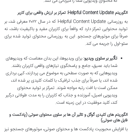
که محتوای ویدیویی شما را میزبانی می کنند.
الگوریتم Helpful Content Update: تمرکز بر ارزش واقعی برای کاربر
به روزرسانی Helpful Content Update که در سال ۲۰۲۲ معرفی شد، بر
تولید محتوایی تمرکز دارد که واقعاً برای کاربران مفید و باکیفیت باشد، نه
صرفاً برای موتورهای جستجو. این به روزرسانی محتوای تولید شده برای
سئو-اول را جریمه می کند.
تأثیر بر سئوی ویدیو:
برای ویدیوها، این بدان معناست که ویدیوهای
شما باید عمیق، جامع و پاسخگوی نیازهای واقعی کاربران باشند.
ویدیوهایی که به صورت سطحی به موضوع می پردازند، کپی برداری
شده اند، یا صرفاً برای جذب ترافیک با کلمات کلیدی پر شده اند،
ممکن است با افت رتبه مواجه شوند. تمرکز بر تولید محتوای
ویدیویی اصیل، آموزنده و جذاب که کاربران را به مدت طولانی درگیر
کند، کلید موفقیت در این زمینه است.
الگوریتم های کلیدی گوگل و تاثیر آن ها بر سئوی محتوای صوتی (پادکست و
فایل های صوتی)
با افزایش محبوبیت پادکست ها و محتوای صوتی، موتورهای جستجو نیز