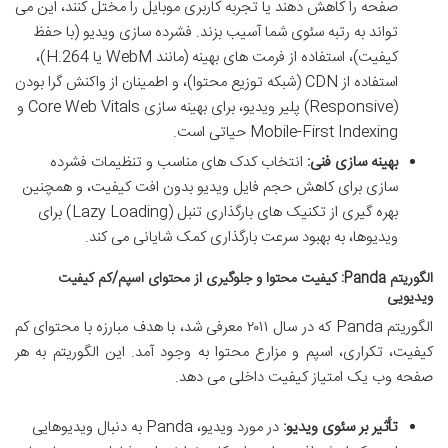
صفحه را کاهش دهند یا تجربه کاربری موبایل را مختل کنند، این می
تواند به رتبه سئوی شما آسیب بزند. فشرده سازی ویدیو (با حفظ
کیفیت)، استفاده از فرمت های بهینه (مانند WebM یا H.264)،
استفاده از CDN (شبکه توزیع محتوا)، و اطمینان از واکنش گرا بودن
(Responsive) پلیر ویدیو، برای بهینه سازی Core Web Vitals و
Mobile-First Indexing حیاتی است.
بهینه سازی فنی:
انتخاب کدک های مناسب و تنظیمات فشرده
سازی برای کاهش حجم فایل ویدیو بدون افت کیفیت، و همچنین
بهره گیری از تکنیک های بارگذاری تنبل (Lazy Loading) برای
ویدیوها، به بهبود سرعت بارگذاری کمک شایانی می کند.
الگوریتم Panda: کیفیت محتوا و جلوگیری از محتوای اسپم/کم کیفیت
ویدیویی
الگوریتم Panda که در سال ۲۰۱۱ معرفی شد، با هدف مبارزه با محتوای کم
کیفیت، تکراری، اسپم و مزارع محتوا به وجود آمد. این الگوریتم به هر
صفحه وب یک امتیاز کیفیت داخلی می دهد.
تأثیر بر سئوی ویدیو:
در مورد ویدیو، Panda به دنبال ویدیوهایی