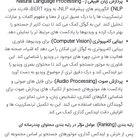
پردازش زبان طبیعی (Natural Language Processing –
NLP):
الگوریتم های پیشرفته NLP، به ویژه BERT، قادرند متن
ترنسکریپت ها را با درک عمیق تری از معنا و مفهوم کلمات و عبارات،
تحلیل کنند. این به گوگل کمک می کند تا نیت کاربر از جستجو را
بهتر درک کرده و ویدیوها یا پادکست های مرتبط تر را نمایش دهد.
بینایی کامپیوتری (Computer Vision):
برای ویدیوها، فناوری
بینایی کامپیوتری به گوگل این امکان را می دهد که اشیاء، صحنه ها،
فعالیت ها و حتی چهره های موجود در ویدیو را شناسایی کند. این
فناوری به موتور جستجو کمک می کند تا محتوای بصری ویدیو را
نیز ایندکس کند و درک دقیق تری از موضوع ویدیو به دست آورد.
پردازش صوت (Audio Processing):
برای فایل های صوتی و
پادکست ها، موتورهای جستجو از تکنیک های پردازش صوت برای
شناسایی الگوهای گفتاری، تشخیص زبان، و حتی تمایز بین
گویندگان مختلف استفاده می کنند. این به تکمیل ترنسکریپت ها و
افزایش دقت ایندکس گذاری کمک می کند.
رتبه بندی (Ranking): عوامل مؤثر در رتبه بندی محتوای چندرسانه ای
پس از خزش و ایندکس گذاری، موتورهای جستجو بر اساس مجموعه ای