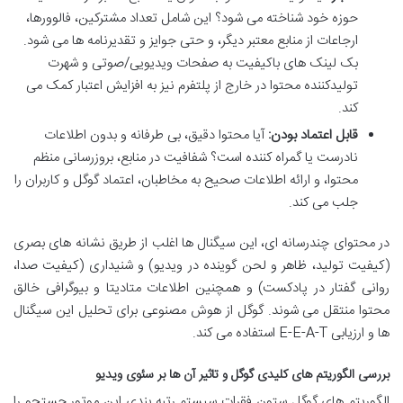
حوزه خود شناخته می شود؟ این شامل تعداد مشترکین، فالوورها،
ارجاعات از منابع معتبر دیگر، و حتی جوایز و تقدیرنامه ها می شود.
بک لینک های باکیفیت به صفحات ویدیویی/صوتی و شهرت
تولیدکننده محتوا در خارج از پلتفرم نیز به افزایش اعتبار کمک می
کند.
قابل اعتماد بودن:
آیا محتوا دقیق، بی طرفانه و بدون اطلاعات
نادرست یا گمراه کننده است؟ شفافیت در منابع، بروزرسانی منظم
محتوا، و ارائه اطلاعات صحیح به مخاطبان، اعتماد گوگل و کاربران را
جلب می کند.
در محتوای چندرسانه ای، این سیگنال ها اغلب از طریق نشانه های بصری
(کیفیت تولید، ظاهر و لحن گوینده در ویدیو) و شنیداری (کیفیت صدا،
روانی گفتار در پادکست) و همچنین اطلاعات متادیتا و بیوگرافی خالق
محتوا منتقل می شوند. گوگل از هوش مصنوعی برای تحلیل این سیگنال
ها و ارزیابی E-E-A-T استفاده می کند.
بررسی الگوریتم های کلیدی گوگل و تاثیر آن ها بر سئوی ویدیو
الگوریتم های گوگل ستون فقرات سیستم رتبه بندی این موتور جستجو را