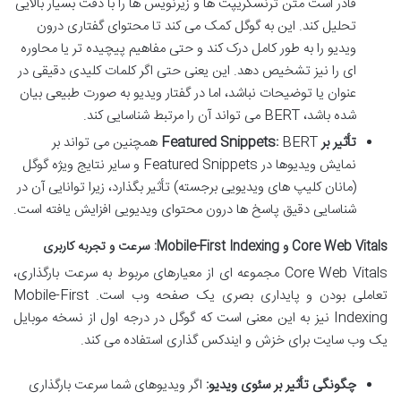
قادر است متن ترنسکریپت ها و زیرنویس ها را با دقت بسیار بالایی
تحلیل کند. این به گوگل کمک می کند تا محتوای گفتاری درون
ویدیو را به طور کامل درک کند و حتی مفاهیم پیچیده تر یا محاوره
ای را نیز تشخیص دهد. این یعنی حتی اگر کلمات کلیدی دقیقی در
عنوان یا توضیحات نباشد، اما در گفتار ویدیو به صورت طبیعی بیان
شده باشد، BERT می تواند آن را مرتبط شناسایی کند.
تأثیر بر Featured Snippets:
BERT همچنین می تواند بر
نمایش ویدیوها در Featured Snippets و سایر نتایج ویژه گوگل
(مانان کلیپ های ویدیویی برجسته) تأثیر بگذارد، زیرا توانایی آن در
شناسایی دقیق پاسخ ها درون محتوای ویدیویی افزایش یافته است.
Core Web Vitals و Mobile-First Indexing: سرعت و تجربه کاربری
Core Web Vitals مجموعه ای از معیارهای مربوط به سرعت بارگذاری،
تعاملی بودن و پایداری بصری یک صفحه وب است. Mobile-First
Indexing نیز به این معنی است که گوگل در درجه اول از نسخه موبایل
یک وب سایت برای خزش و ایندکس گذاری استفاده می کند.
چگونگی تأثیر بر سئوی ویدیو:
اگر ویدیوهای شما سرعت بارگذاری