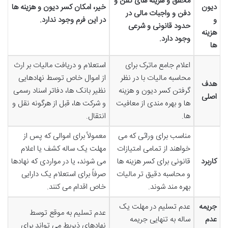
محقق و هزینه های کفن و
دیون
خیر، امکان کسر دیون و هزینه ها
دفن و واجبات مالی در
و
در این فرم وجود ندارد.
حدود قانونی و شرعی
هزینه
وجود دارد.
ها
اعلام جامع ماترک برای
استعلام و دریافت مالیات بر ارث
محاسبه مالیات با در نظر
از اموال خاص توسط نهادهایی
هدف
گرفتن کسر دیون و هزینه
نظیر بانک ها، دفاتر اسناد رسمی
اصلی
ها و بهره مندی از معافیت
و شرکت ها، قبل از هرگونه نقل و
ها.
انتقال.
مناسب برای وراثی که می
معمولاً برای اموالی که پس از
خواهند از تمامی امتیازات
مهلت یک ساله کشف یا اعلام
کاربرد
قانونی برای کسر هزینه ها
می شوند، یا در مواردی که نهادها
و محاسبه دقیق تر مالیات
صرفاً برای استعلام یک دارایی
بهره مند شوند.
خاص اقدام می کنند.
جریمه
عدم تسلیم در مهلت یک
عدم تسلیم به موقع توسط
عدم
ساله به تنهایی جریمه
نهادهای ذیربط می تواند برای