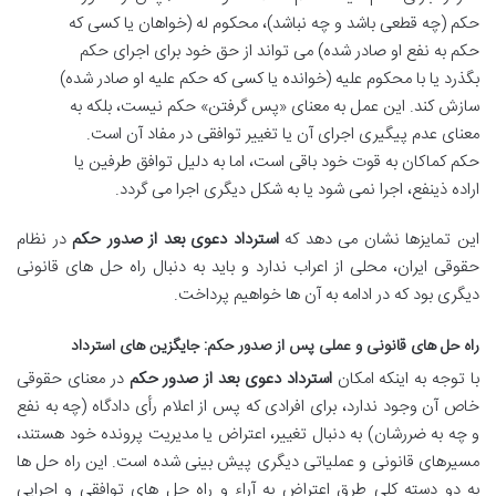
حکم (چه قطعی باشد و چه نباشد)، محکوم له (خواهان یا کسی که
حکم به نفع او صادر شده) می تواند از حق خود برای اجرای حکم
بگذرد یا با محکوم علیه (خوانده یا کسی که حکم علیه او صادر شده)
سازش کند. این عمل به معنای «پس گرفتن» حکم نیست، بلکه به
معنای عدم پیگیری اجرای آن یا تغییر توافقی در مفاد آن است.
حکم کماکان به قوت خود باقی است، اما به دلیل توافق طرفین یا
اراده ذینفع، اجرا نمی شود یا به شکل دیگری اجرا می گردد.
این تمایزها نشان می دهد که
استرداد دعوی بعد از صدور حکم
در نظام
حقوقی ایران، محلی از اعراب ندارد و باید به دنبال راه حل های قانونی
دیگری بود که در ادامه به آن ها خواهیم پرداخت.
راه حل های قانونی و عملی پس از صدور حکم: جایگزین های استرداد
با توجه به اینکه امکان
استرداد دعوی بعد از صدور حکم
در معنای حقوقی
خاص آن وجود ندارد، برای افرادی که پس از اعلام رأی دادگاه (چه به نفع
و چه به ضررشان) به دنبال تغییر، اعتراض یا مدیریت پرونده خود هستند،
مسیرهای قانونی و عملیاتی دیگری پیش بینی شده است. این راه حل ها
به دو دسته کلی طرق اعتراض به آراء و راه حل های توافقی و اجرایی