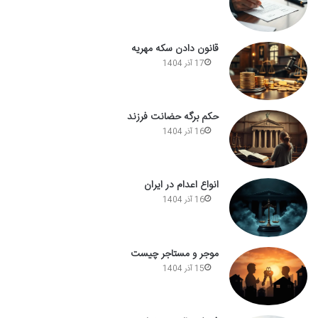
قانون دادن سکه مهریه
17 آذر 1404
حکم برگه حضانت فرزند
16 آذر 1404
انواع اعدام در ایران
16 آذر 1404
موجر و مستاجر چیست
15 آذر 1404