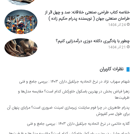
خلاصه کتاب طراحی صنعتی خلاقانه: صد و چهل اثر از
طراحان صنعتی جهان ( نویسنده پدرام حکیم زاده )
24 آذر 1404
چطور با یادگیری دکلته دوزی درآمدزایی کنیم؟
21 آذر 1404
نظرات کاربران
شهنام سهراب نژاد
در
نرخ اتحادیه جرثقیل داران ۱۴۰۳ : بررسی جامع و فنی
زهرا فیاض بخش
در
بهترین باسکول خاورکش کدام است؟ مقایسه مدل‌ها و
ظرفیت‌ها
پدرام طاهریان
در
چرا فوم سایلنت زیرسازی لمینت ضروری است؟ مزایای پنهان آن
برای طول عمر کفپوش
گلاره خاتمی
در
نرخ اتحادیه جرثقیل داران ۱۴۰۳ : بررسی جامع و فنی
شهرام جلیلی
در
بهترین باسکول خاورکش کدام است؟ مقایسه مدل‌ها و ظرفیت‌ها