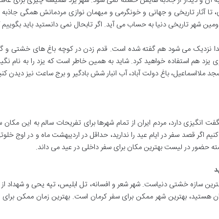
آن و دیدار از جاذبه هایش خسته نمی شود. شهر یزد همیشه چیزی برای غافلگیر ک
 تا آثار تاریخی و جهانی و خونگرمی و میهمان نوازی مردمانش همگی جاذبه ها
خدا نزدیک می شود هم گفته شده است. قدم زدن در کوچه باغ های خشتی و گل
ی یزد هم استفاده خواهید کرد. شاید به همین خاطر است که یزد را به نام نگین
د ملااسماعیل، باغ دولت آباد، آب انبار شش بادگیر و برج ساعت نیز دیدن کن
ت انگیزی دارد، مردم ایران از تمام شهرها برای تفریحات سالم به این مکان س
سته حضور در لیست بهترین مکان برای سفر داخلی در عید می داند.
د
گترین سازه خشتی دنیاست. شهر شعر و افسانه، تل ابلیس، تپه یحی و شهداد از زی
ن هستید، بهترین شهر ممکن برای سفر کرمان است. بهترین زمان ممکن برای س