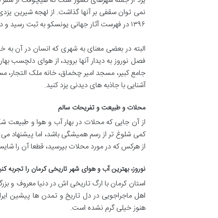
یزد از جمله شهرهای کشور است که هیچوقت از سفر به 
نمی توان سقفی بر آنها گذاشت. از لهجه شیرین یزدی،
۱۳۹۶ در فهرست آثار جهانی یونسکو به ثبت رسید و دومین شهر تاریخی دنیا به حساب می آید. اگر تابحال نمی دانستید باید بگوییم که معنی یزد، پاک و مقدس و یا سرزمین خداست.
البته در بعضی معنای به شهری که انسان در آن به 
فصل نوروز به دیدار آنها بروید، از هوای دلچسب بهار
جامع کبیر، مسجد امیر چخماق، خانه ملک التجار، مسج
آشنایی با جاذبه های دیدنی یزد کنید.
محلات و طبیعت و تفریحات سالم
از آن جایی که محلات در بهار آب و هوا و طبیعت شگف
از هرکس که در مورد محلات بپرسید، قطعا آن را شای
نوروز، بهترین آب و هوای شهر تاریخی کرمان را تجربه کنی
استان کرمان با ارگ تاریخی اش در دنیا معروف و بزر
اهل ماجراجویی در دل تاریخ و تمدن ها پیشین ایرا
هنوز خیلی گرم نشده است.