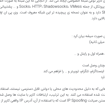
رای کاربر نوعی شبکه خصوصی ایجاد می کند. از آنجایی که این شبکه به صورت 
پروتکل، از جمله
VMess
،
Shadowsocks
،
HTTP
،
Socks
و … پشتیبانی 
S
دارد و به عنوان نسخه ی
پیچیده تر این شبکه معروف است. وی پی ان
ay
لایی دارد.
ن صورت میشه بیان کرد :
 همراه اول و رایتل و …
 همچنان وصل است
اینستاگرام
،
تلگرام
،
توییتر و … را فراهم می کند
ارد
 که به دلیل محدودیت های محلی یا دولتی قابل دسترسی نیستند، استفاده می
نت شده استفاده می کنند. به این ترتیب، ارتباطات کاربر با سایت ها وصل شده
شکستن صیانت
IP Spoofing
است که با استفاده از آن، آدرس
IP
واقعی کاربر از