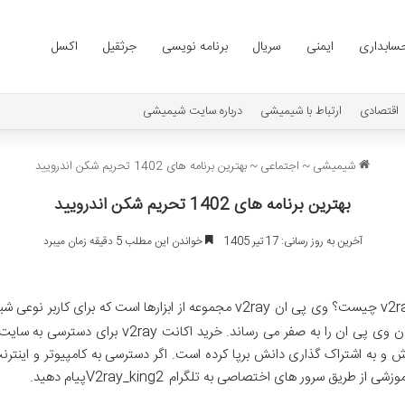
سابداری
ایمنی
سریال
برنامه نویسی
جرثقیل
اکسل
اقتصادی
ارتباط با شیمیشی
درباره سایت شیمیشی
شیمیشی
~
اجتماعی
~
بهترین برنامه های 1402 تحریم شکن اندرویید
بهترین برنامه های 1402 تحریم شکن اندرویید
آخرین به روز رسانی: 17 تیر 1405
خواندن این مطلب 5 دقیقه زمان میبرد
v2r
چیست؟ وی پی ان
v2ray
مجموعه از ابزارها است که برای کاربر نوعی ش
وی پی ان را به صفر می رساند. خرید اکانت
v2ray
برای دسترسی به سایت ه
زش و به اشتراک گذاری دانش برپا کرده است. اگر دسترسی به کامپیوتر و اینترنت
موزشی از طریق سرور های اختصاصی به تلگرام
V2ray_king2
پیام دهید.