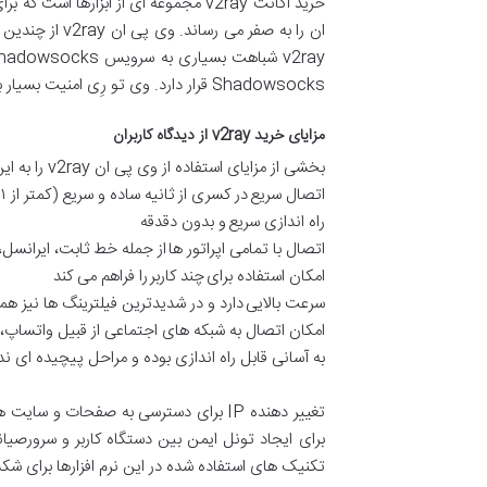
خرید اکانت
v2ray
مجموعه ای از ابزارها است که ب
ان را به صفر می رساند. وی پی ان
v2ray
از چندین 
v2ray
شباهت بسیاری به سرویس
hadowsocks
Shadowsocks
قرار دارد. وی تو رِی امنیت بسیار با
مزایای خرید
v2ray
از دیدگاه کاربران
بخشی از مزایای استفاده از وی پی ان
v2ray
را به ای
اتصال سریع در کسری از ثانیه ساده و سریع (کمتر از ۱ میلی ثانیه)
راه اندازی سریع و بدون دقدقه
اتصال با تمامی اپراتور ها از جمله خط ثابت، ایرانسل،
امکان استفاده برای چند کاربر را فراهم می کند
سرعت بالایی دارد و در شدیدترین فیلترینگ ها نیز
امکان اتصال به شبکه های اجتماعی از قبیل واتساپ
،
به آسانی قابل راه اندازی بوده و مراحل پیچیده ای ند
تغییر دهنده
IP
برای دسترسی به صفحات و سایت هایی
برای ایجاد تونل ایمن بین دستگاه کاربر و سرورصیا
تکنیک های استفاده شده در این نرم افزارها برای 