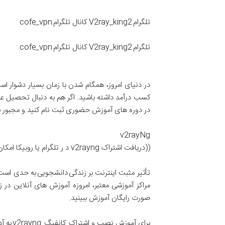
تلگرام
V2ray_king2
کانال تلگرام
cofe_vpn
تلگرام
V2ray_king2
کانال تلگرام
cofe_vpn
در دنیای امروز، همگام شدن با زمان بسیار دشوار اس
کسب درآمد داشته باشید. اگر هم به دنبال تحصیل علم
در دوره های آموزش حضوری ثبت نام کنید و مجبور ب
v2rayNg
((دریافت اشتراک
v2rayng
د ر
تلگرام یا روبیکا امک
تأثیر مثبت اینترنت بر زندگی دانشجویی به حدی است
مراکز آموزشی معتبر، امروزه آموزش های آنلاین در ز
صورت رایگان آموزش ببینید.
برای آموزش نصب و اشتراک کانفیگ
v2rayng
به آ