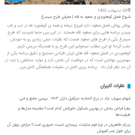
24 اردیبهشت 1402
شروع فصل کوهنوردی و صعود به قله | معرفی طرح سیمرغ
یواش یواش فصل صعود داره شروع میشه و همه ی کوهنورد ها در تب و تاب
چیدن برنامه هایی برای صعود قله هستند. در این بین حتما شنیدید که طرح
سیمرغ یکی از طرح های صعود هست که نظرات منفی زیادی رو به خودش
جلب کرده! تو این مطلب میخوایم این طرح رو با همدیگه بررسی کنیم.
کوهنوردی در فصل صعود قله های ایران طراحی صحیح و دقیق برنامه یکی از
مهمترین عواملی است که در موفقیت آن نقش دارد و موارد مختلفی را باید در
آن مد نظر قرار داد . برنامه ریزی کامل در حقیقت هماهنگی کامل بین…
نظرات کاربران
شهنام سهراب نژاد
در
نرخ اتحادیه جرثقیل داران ۱۴۰۳ : بررسی جامع و فنی
زهرا فیاض بخش
در
بهترین باسکول خاورکش کدام است؟ مقایسه مدل‌ها و
ظرفیت‌ها
پدرام طاهریان
در
چرا فوم سایلنت زیرسازی لمینت ضروری است؟ مزایای پنهان آن
برای طول عمر کفپوش