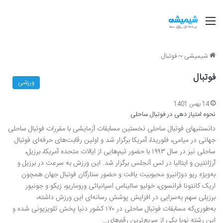
منو
شیمیشی
~
فوتبال
فوتبال
ورزشی
14 بهمن 1401
نحوه امتیاز دهی در فوتبال ساحلی
دانستنیهای فوتبال ساحلی نخستین مسابقات آزمایشی با مقررات فوتبال ساحلی
جهانی در میامی، فلوریدا، آمریکا برگزار شد و اولین رقابت‌های حرفه‌ای فوتبال
ساحلی نیز در سال ۱۹۹۳ با حضور تیم‌هایی از ایالات متحده آمریکا، برزیل،
آرژانتین و ایتالیا در لس آنجلس برگزار شد. این ورزش به سرعت در برزیل و
به‌ویژه ریو دوژانیرو محبوبیت یافت و حضور ستارگان فوتبال جهان همچون
اریک کانتونا فرانسوی، خولیو سالیناس اسپانیائی وروماریو، زیکو و جونیور
برزیلی سهم به‌سزایی در افزایش پوشش رسانه‌ای این ورزش داشته،
به‌طوری‌که مسابقات فوتبال ساحلی در ۱۷۰ کشور دنیا پخش تلویزیونی شده و
این رشته نوپا یکی از سریع‌ترین رقم‌های…