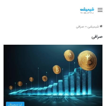
منو
شیمیشی
~
صرافی
صرافی
ارز دیجیتال