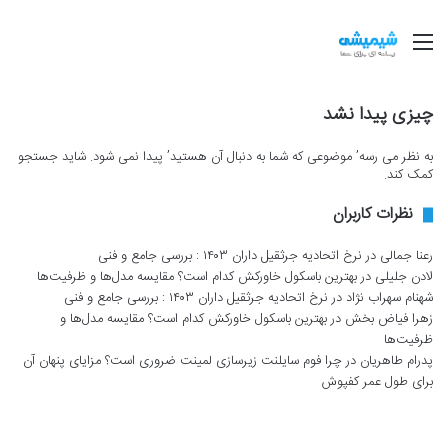
منو
چیزی پیدا نشد
به نظر می رسه’ موضوعی که شما به دنبال آن هستید’ پیدا نمی شود. شاید جستجو
کمک کند.
نظرات کاربران
رعنا جمالی
در
نرخ اتحادیه جرثقیل داران ۱۴۰۳ : بررسی جامع و فنی
لادن جلیلی
در
بهترین باسکول خاورکش کدام است؟ مقایسه مدل‌ها و ظرفیت‌ها
شهنام سهراب نژاد
در
نرخ اتحادیه جرثقیل داران ۱۴۰۳ : بررسی جامع و فنی
زهرا فیاض بخش
در
بهترین باسکول خاورکش کدام است؟ مقایسه مدل‌ها و
ظرفیت‌ها
پدرام طاهریان
در
چرا فوم سایلنت زیرسازی لمینت ضروری است؟ مزایای پنهان آن
برای طول عمر کفپوش