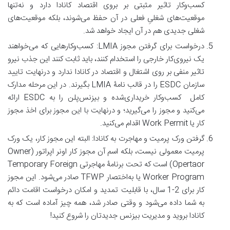
کسب‌وکار تاثیر مثبتی بر بروی اقتصاد کانادا دارد و نه‌تنها
موقعیت‌های شغلیِ فعلی در آن حفظ می‌شوند، بلکه موقعیت‌های
شغلی جدیدی هم در آن ایجاد خواهد شد.
درخواست برای گرفتن مجوز LMIA: کسب‌وکارهایی که می‌خواهند
یک نیروی‌کار خارجی را استخدام کنند، باید ثابت کنند این جذب نیرو
تاثیر منفی بر روی اشتغال و اقتصاد در کانادا ندارد و درنهایت تایید
سازمان ESDC را در قالب نامۀ LMIA بگیرند. در این مرحله مدارک
کامل کسب‌وکار خریداری‌شده و بیزنس‌پلن را به ESDC ارائه
می‌کنید و مجوز را می‌گیرید؛ و درنهایت با این مجوز برای اخذ مجوز
کار یا Work Permit اقدام می‌کنید.
گرفتن ورک پرمیت و مهاجرت به کانادا: البته این مجوز کار، یک ورک
پرمیت معمولی نیست، بلکه اسم آن مجوز کار اونر اپراتور (Owner
Opertaor) است که تحت برنامۀ مهاجرتی Temporary Foreign
Worker Program یا به‌اختصار TFWP صادر می‌شود. این مجوز
کار برای 2-1 سال، با قابلیت تمدید و امکان درخواست اقامت دائم
به شما داده می‌شود و وقتی صادر شد، همه چیز آماده است که به
کانادا بروید و مدیریت بیزنس جدیدتان را شروع کنید!