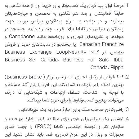
مرحلۀ اول: پیداکردن یک کسب‌وکار برای خرید: اول از همه نگاهی به
سابقۀ فعالیتتان و بعد هم نگاهی به تخصص و مهارت‌هایتان
بیندازید و در نهایت به سراغ پیداکردن بیزنس بروید. جهت
پیداکردن بیزنس در کانادا برای خرید، چند راه دارید: جستجو در
مجله‌ها و نشریه‌های تجاری و روزنامه‌ها مانند Canadaone و
Canadian Franchize یا جستجو در سایت‌های خرید و فروش
بیزینس در کانادا مانندBusiness Exchange، LoopNet،
Business Sell Canada، Business For Sale، Ibba
Canada، Flippa
کمک‌گرفتن از وکیل تجاری یا بیزینس بروکر (Business Broker)
بهترین کمک را می‌تواند به شما بکند. این افراد با بازار آشنا هستند و
با توجه به شناخت، تسلط، ارتباطات و شبکه‌هایی که دارند،
می‌توانند بهترین کسب‌وکارها را برای خریدِ شما پیداکنند.
راضی‌کردن صاحب ملک برای اجارۀ محل به یک غیرِکانادایی
نوشتن یک بیزنس‌پلن قوی برای متقاعد کردن ادارۀ مهاجرت و
سازمان کار و توسعۀ اجتماعی کانادا (ESDC) را جهت صدور
مجوزات و ویزا. در این طرح تجاری، شما باید نشان دهید این