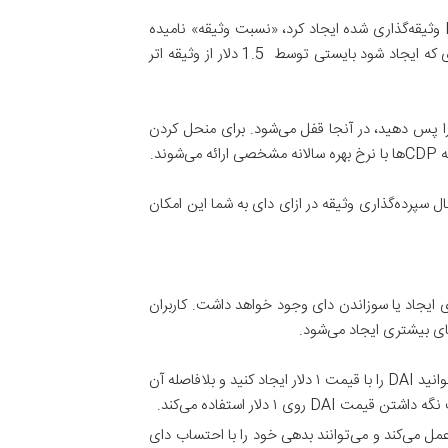
مقدار ارزی که می‌توانید ایجاد کنید نسبت ثابتی از مقدار اتری است که در CDP قرار داده‌اید. مقدار dai که می‌تواند نسبت به ETH وثیقه‌گذاری شده ایجاد کرد، «نسبت وثیقه» نامیده
می‌شود که در طول زمان قابل تغییر است. فرض کنید نسبت وثیقه ۱۵۰٪ است. این به این معنی است که در ارزش فعلی اتر، هر دای که ایجاد شود بایستی توسط 1.5 دلار از وثیقه اتر
انید آن را کنترل کنید. اتری که به CDP فرستادید تا زمانی که کل را پس دهید، در آنجا قفل می‌شود. برای منحل کردن
 توکن MKR برای نگهداری سیستم می‌رود. با این حال سپرده‌گذاری وثیقه در ازای دای به شما این امکان
ده می‌کند. هرچه از ۱ دلار فاصله بگیرد، انگیزه بیشتری برای ایجاد یا سوزاندن دای وجود خواهد داشت. کاربران
های بیشتری ایجاد می‌شود.
روش ایجاد به این صورت است که هر DAI ایجاد شده فقط ۱ دلار هزینه دارد، به این معنی که می‌توانید DAI را با قیمت ۱ دلار ایجاد کنید و بلافاصله آن
ف در بازپرداخت وام عمل می‌کند و می‌توانند بدهی خود را با احتساب دای