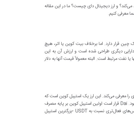
اید آن را در پلتفرم maker ضرب کنید. اولین سوال این است که maker چه چیزی تولید می‌کند؟ و ارز دیجیتال دای چیست؟ ما در این مقاله
ما معرفی کنیم.
ین قرار دارد. اما برخلاف بیت کوین یا اتر، هیچ
دارایی دیگری طراحی شده است و ارزش آن به این
یا نفت مرتبط است. البته معمولاً قیمت آنها به دلار
های رمزنگاری شده، یک واسطه غیر قابل اعتماد را وارد بلاک چین می‌کند. ارز dai راه حل بهتری را معرفی می‌کند. این ارز یک استیبل کوین است که
به طور کامل بر روی زنجیره بلاک چین خود استوار است و ثبات آن بدون واسطه سیستم قانونی یا هر واسطه های دیگر تامین می‌شود. Dai قرار است اولین استیبل کوین بر پایه مصرف
کننده باشد که هم از پیشینیان و هم از رقبا متمایز است. امروزه ارز دیجیتال دای یکی از پرطرفدارترین استیبل کوین‌ها است و آدرس‌های فعال‌تری نسبت به USDT -بزرگترین استیبل