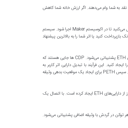
ل نقد به شما وام می‌دهند. اگر ارزش خانه شما کاهش
سازوکار پروتکل maker دقیقا بر همین اساس است. شما یک دارنده اتر هستید و اتر خود را به یک CDP در بلاک چین اتریوم ارسال می‌کنید تا در اکوسیستم Maker اجرا شود. سیستم
ک بازپرداخت کنید یا اتر شما را به بالاترین پیشنهاد
اساساً این ارز وامی است که روی اتریوم گرفته شده است. به طور خلاصه این ارز توسط توکن‌های وثیقه گذاری شده و به طور خاص ETH پشتیبانی می‌شود. CDP ها جایی هستند که
 در قرارداد هوشمند CDP قرار گرفت، می‌توانید این ارز را ایجاد کنید. این فرآیند با تبدیل دارایی اتر کاربر به
توکن‌های ERC-20 به نام WETH آغاز می‌شود. پس از آن، WETH به استخر اتریوم فرستاده می‌شود تا توکن PETH صارد می‌شود. سپس PETH برای ایجاد یک موقعیت بدهی وثیقه
در ابتدا این مراحل توسط کاربر انجام می‌شد، اما اکنون روند ساده‌تر شده است. تیم Maker یک dapp جداگانه برای تولید این ارز از دارایی‌های ETH ایجاد کرده است. با اتصال یک
هر توکن در گردش با وثیقه اضافی پشتیبانی می‌شود.