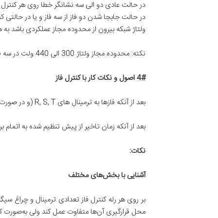
در حالت عادی دو الی سه نشانگر خطا روی هر کنترل ف
در حالت جابجا شدن دو فاز از سه فاز و یا در حالتی که
ولتاژ شبکه بیرون از محدوده مجاز عملکردی باشد به 
نکته: محدوده مجاز ولتاژ 300 الی 440 ولت در سه فاز و 185 الی 240 ولت در تک فاز است.
4#
اصول و نکات کار با کنترل فاز
بعد از آنکه فازها به ترمینال های R, S, T (و در صورت نیاز نول) به دستگاه وصل شوند دستگاه شروع به کار می کند.
بعد از آنکه زمان تاخیر از پیش تنظیم شده به اتمام برس
نکات
:
آشنایی با بخش
های مختلف
محل قرارگیری آن‌ها متفاوت عمل کند ولی به‌صورت کلی