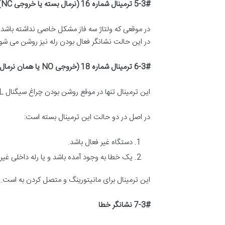
5-3#
ترمینال شماره 16 (نرمال بسته یا خروجی
NC)
در موقعی که ولتاژ سه فاز مشکل خاصی نداشته باش
در این حالت نشانگر فعال بودن رله نیز روشن می شود
6-3#
ترمینال شماره 18 (خروجی
NO
یا همان نرمال 
این ترمینال تنها در موقع روشن بودن چراغ سیگنال REL باز است و در مواقع دیگر بسته است.
در اصل در دو حالت این ترمینال بسته است:
دستگاه غیر فعال باشد.
یک خطا به وجود آمده باشد و یا رله داخلی غیر
این ترمینال برای مانیتورینگ و متصل کردن به است.
7-3#
نشانگر خطا