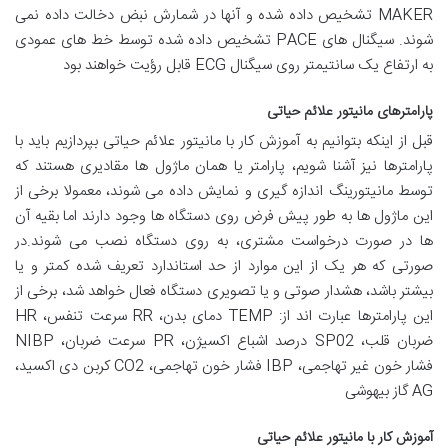
MAKER تشخیص داده شده و آنها در شمارش نبض دخالت داده نمی
شوند. سیگنال های PACE تشخیص داده شده توسط خط های عمودی
به ارتفاع یک سانتیمتر روی سیگنال ECG قابل رؤیت خواهند بود
پارامترهای مانیتور علائم حیاتی
قبل از اینکه بتوانیم به آموزش کار با مانیتور علائم حیاتی بپردازیم باید با
پارامترها نیز آشنا شویم، پارامتر یا همان ماژول ها مقادیری هستند که
توسط مانیتورینگ اندازه گیری و نمایش داده می شوند، معمولا برخی از
این ماژول ها به طور پیش فرض روی دستگاه ها وجود دارند اما بقیه آن
ها در صورت درخواست مشتری، به روی دستگاه نصب می شوند.در
صورتی که هر یک از این موارد از حد استاندارد تعریف شده کمتر و یا
بیشتر باشد، هشدار صوتی و یا تصویری دستگاه فعال خواهد شد، برخی از
این پارامترها عبارت اند از: TEMP دمای بدن، RR سرعت تنفس، HR
ضربان قلب، SP02 درصد اشباع اکسیژن، PR سرعت ضربان، NIBP
فشار خون غیر تهاجمی، IBP فشار خون تهاجمی، CO2 کربن دی اکسید،
AG گاز بیهوشی
آموزش کار با مانیتور علائم حیاتی